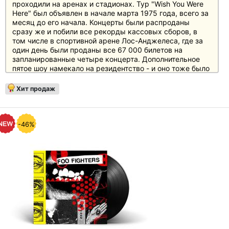
проходили на аренах и стадионах. Тур "Wish You Were
Here" был объявлен в начале марта 1975 года, всего за
месяц до его начала. Концерты были распроданы
сразу же и побили все рекорды кассовых сборов, в
том числе в спортивной арене Лос-Анджелеса, где за
один день были проданы все 67 000 билетов на
запланированные четыре концерта. Дополнительное
пятое шоу намекало на резидентство - и оно тоже было
распродано в считанные часы.
Запись, которая легла в основу этого исторического
Хит продаж
релиза, была сделана покойным бутлегером Майком
Миллардом (Mike "Mike the Mic" Millard), чьи записи
концертов в Лос-Анджелесе в 1970-х годах стали
известны благодаря поразительно чистому качеству
-46%
звука. Чтобы скрыть свое записывающее
оборудование от охраны, Миллард часто притворялся
инвалидом и приезжал на концерты в инвалидном
кресле. Многие из его бутлегов были неофициально
изданы на виниле, но он отказывался продавать свои
записи для получения прибыли. Предпоследний
концерт Pink Floyd на спортивной арене Лос-Анджелеса
не стал исключением - он так и остался неизданным и
известным лишь немногим коллекционерам. До сих
пор. Тщательно отреставрированный и
ремастированный Стивеном Уилсоном, этот альбом