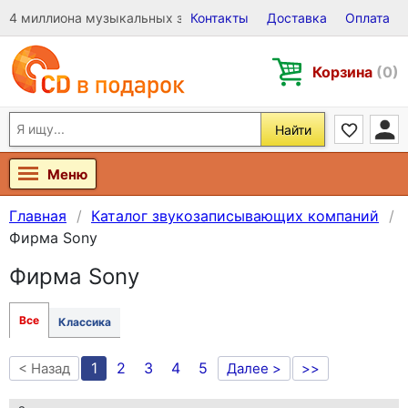
4 миллиона музыкальных записей на Виниле, CD и DVD
Контакты
Доставка
Оплата
Корзина
(0)
Найти
Меню
Главная
Каталог звукозаписывающих компаний
Фирма Sony
Фирма Sony
Все
Классика
1
2
3
4
5
< Назад
Далее >
>>