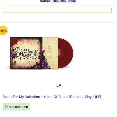
Жанры:
Industrial Metal
-39%
LP
Bullet For My Valentine - Hand Of Blood (Oxblood Vinyl) (LP)
Есть в наличии