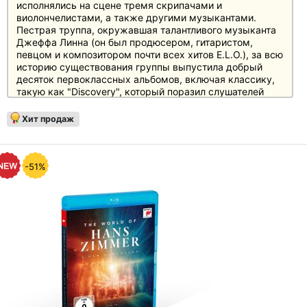
исполнялись на сцене тремя скрипачами и
виолончелистами, а также другими музыкантами.
Пестрая труппа, окружавшая талантливого музыканта
Джеффа Линна (он был продюсером, гитаристом,
певцом и композитором почти всех хитов E.L.O.), за всю
историю существования группы выпустила добрый
десяток первоклассных альбомов, включая классику,
такую как "Discovery", который поразил слушателей
хитами "Shine A Little Love", "Confusion", "Last Train To
London" и "Don't Bring Me Down".
Хит продаж
-51%