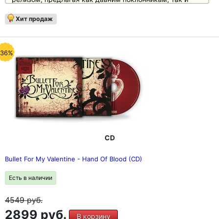
новым коллекционерам возможность приобрести
запись, заложившую основу наследия Bullet For My
Хит продаж
Valentine.
-36%
CD
Bullet For My Valentine - Hand Of Blood (CD)
Есть в наличии
4549
руб.
2899 руб.
В корзину