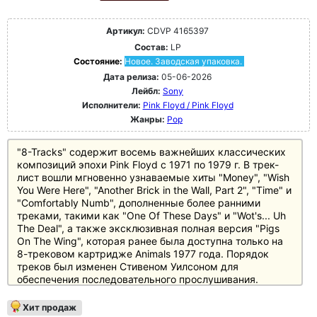
Артикул:
CDVP 4165397
Состав:
LP
Состояние:
Новое. Заводская упаковка.
Дата релиза:
05-06-2026
Лейбл:
Sony
Исполнители:
Pink Floyd / Pink Floyd
Жанры:
Pop
"8-Tracks" содержит восемь важнейших классических
композиций эпохи Pink Floyd с 1971 по 1979 г. В трек-
лист вошли мгновенно узнаваемые хиты "Money", "Wish
You Were Here", "Another Brick in the Wall, Part 2", "Time" и
"Comfortably Numb", дополненные более ранними
треками, такими как "One Of These Days" и "Wot's... Uh
The Deal", а также эксклюзивная полная версия "Pigs
On The Wing", которая ранее была доступна только на
8-трековом картридже Animals 1977 года. Порядок
треков был изменен Стивеном Уилсоном для
обеспечения последовательного прослушивания.
"8-Tracks" документирует полную эволюцию Pink Floyd
во время их прорыва, который сделал их
Хит продаж