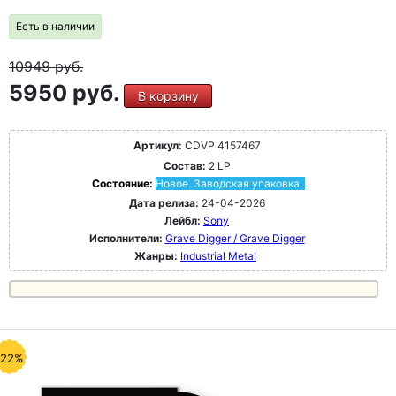
Есть в наличии
10949
руб.
5950 руб.
В корзину
Артикул:
CDVP 4157467
Состав:
2 LP
Состояние:
Новое. Заводская упаковка.
Дата релиза:
24-04-2026
Лейбл:
Sony
Исполнители:
Grave Digger / Grave Digger
Жанры:
Industrial Metal
-22%