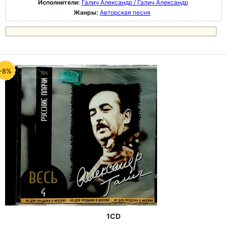
Исполнители:
Галич Александр / Галич Александр
Жанры:
Авторская песня
-8%
1CD