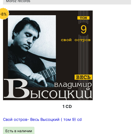
Moroz records
-8%
1 CD
Свой остров- Весь Высоцкий ( том 9) cd
Есть в наличии