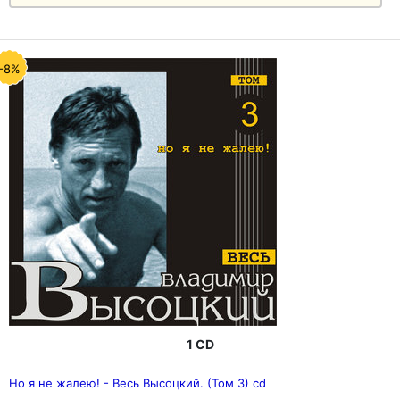
-8%
1 CD
Но я не жалею! - Весь Высоцкий. (Том 3) cd