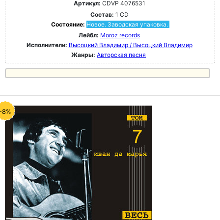
Артикул:
CDVP 4076531
Состав:
1 CD
Состояние:
Новое. Заводская упаковка.
Лейбл:
Moroz records
Исполнители:
Высоцкий Владимир / Высоцкий Владимир
Жанры:
Авторская песня
-8%