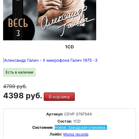
отправка заказов с 20 октября.
1CD
|Александр Галич - У микрофона Галич 1975 -3
Есть в наличии
4799
руб.
4398 руб.
В корзину
Артикул:
CDVP 3797544
Состав:
1CD
Состояние:
Новое. Заводская упаковка.
Лейбл:
Moroz records