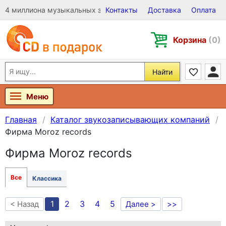
4 миллиона музыкальных записей на Виниле, CD и DVD
Контакты
Доставка
Оплата
Корзина
(0)
Найти
Меню
Главная
Каталог звукозаписывающих компаний
Фирма Moroz records
Фирма Moroz records
Все
Классика
1
2
3
4
5
< Назад
Далее >
>>