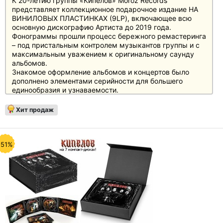
К 20-летию группы «Кипелов» Moroz Records
представляет коллекционное подарочное издание НА
ВИНИЛОВЫХ ПЛАСТИНКАХ (9LP), включающее всю
основную дискографию Артиста до 2019 года.
Фонограммы прошли процесс бережного ремастеринга
– под пристальным контролем музыкантов группы и с
максимальным уважением к оригинальному саунду
альбомов.
Знакомое оформление альбомов и концертов было
дополнено элементами серийности для большего
единообразия и узнаваемости.
В издание вошли два концертных трека, специально
записанных для этого релиза в 2022-м году.
Хит продаж
-51%
LP-издание включает следующие записи:
«Путь наверх» (2003, Live) – 2LP, 33 об./мин.;
«Реки времён» (2005) – 1 LP, 33 об./мин.;
«Жить вопреки» (2011) – 2LP, 45 об./мин.;