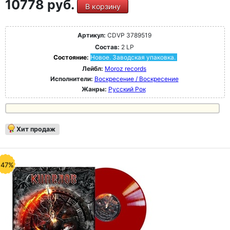
10778 руб.
В корзину
Артикул:
CDVP 3789519
Состав:
2 LP
Состояние:
Новое. Заводская упаковка.
Лейбл:
Moroz records
Исполнители:
Воскресение / Воскресение
Жанры:
Русский Рок
Хит продаж
-47%