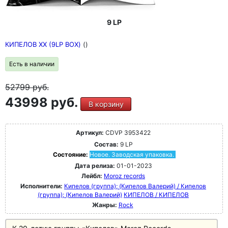
9 LP
КИПЕЛОВ ХХ (9LP BOX)
()
Есть в наличии
52799
руб.
43998 руб.
В корзину
Артикул:
CDVP 3953422
Состав:
9 LP
Состояние:
Новое. Заводская упаковка.
Дата релиза:
01-01-2023
Лейбл:
Moroz records
Исполнители:
Кипелов (группа); (Кипелов Валерий) / Кипелов
(группа); (Кипелов Валерий)
КИПЕЛОВ / КИПЕЛОВ
Жанры:
Rock