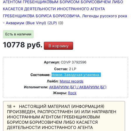
АГЕНТОМ ГРЕБЕНЩИКО́ВЫМ БОРИ́СОМ БОРИ́СОВИЧЕМ ЛИБО
КАСАЕТСЯ ДЕЯТЕЛЬНОСТИ ИНОСТРАННОГО АГЕНТА
ГРЕБЕНЩИКО́ВА БОРИ́СА БОРИ́СОВИЧА. Легенды русского рока
- Аквариум (Blue Vinyl) (2LP)
(0)
Есть в наличии
10778 руб.
В корзину
Артикул:
CDVP 3792596
Состав:
2 LP
Состояние:
Новое. Заводская упаковка.
Лейбл:
Moroz records
Исполнители:
АКВАРИУМ (БГ) / АКВАРИУМ (БГ)
Жанры:
Rock
18 + НАСТОЯЩИЙ МАТЕРИАЛ (ИНФОРМАЦИЯ)
ПРОИЗВЕДЕН, РАСПРОСТРАНЕН (И) ИЛИ НАПРАВЛЕН
ИНОСТРАННЫМ АГЕНТОМ ГРЕБЕНЩИКО́ВЫМ
БОРИ́СОМ БОРИ́СОВИЧЕМ ЛИБО КАСАЕТСЯ
ДЕЯТЕЛЬНОСТИ ИНОСТРАННОГО АГЕНТА