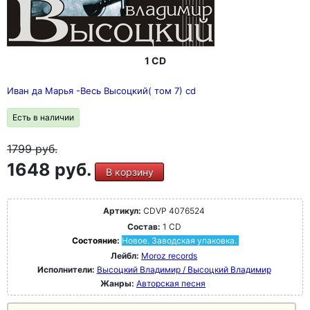
1 CD
Иван да Марья -Весь Высоцкий( том 7) cd
Есть в наличии
1799
руб.
1648 руб.
В корзину
Артикул:
CDVP 4076524
Состав:
1 CD
Состояние:
Новое. Заводская упаковка.
Лейбл:
Moroz records
Исполнители:
Высоцкий Владимир / Высоцкий Владимир
Жанры:
Авторская песня