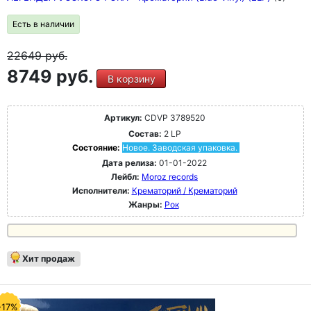
Есть в наличии
22649
руб.
8749 руб.
В корзину
Артикул:
CDVP 3789520
Состав:
2 LP
Состояние:
Новое. Заводская упаковка.
Дата релиза:
01-01-2022
Лейбл:
Moroz records
Исполнители:
Крематорий / Крематорий
Жанры:
Рок
Хит продаж
-17%