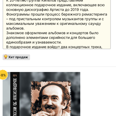
К 20-летию группы Кипелов представляем
коллекционное подарочное издание, включающее всю
основную дискографию Артиста до 2019 года.
Фонограммы прошли процесс бережного ремастеринга
– под пристальным контролем музыкантов группы и с
максимальным уважением к оригинальному саунду
альбомов.
Знакомое оформление альбомов и концертов было
дополнено элементами серийности для большего
единообразия и узнаваемости.
В подарочное издание войдут два концертных трека,
специально записанных для этого релиза и не
издававшихся ранее.
Хит продаж
CD-бокс включает следующие записи:
«Путь наверх» (2003, Live) – 2CD
«Реки времён» (2005) – 1 CD
«Жить вопреки» (2011) – 1CD
-8%
«Звёзды и кресты» (2017) – 1CD
«Синглы и бонусы» (2022) – 2 CD
Диски будут представлены в форм-факторе 8-
полосных диджипаков.
Также в издание войдёт книга-интервью с
уникальными иллюстрациями (гравюрами),
рассказывающая историю коллектива глазами его
участников.