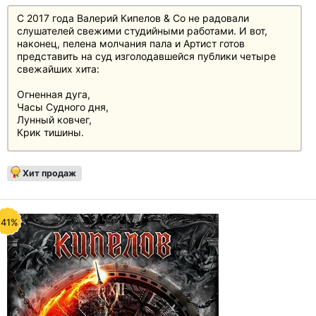
С 2017 года Валерий Кипелов & Co не радовали
слушателей свежими студийными работами. И вот,
наконец, пелена молчания пала и Артист готов
представить на суд изголодавшейся публики четыре
свежайших хита:
Огненная дуга,
Часы Судного дня,
Лунный ковчег,
Крик тишины.
Последняя композиция является кавер-версией песни
‘Scream of a Butterfly’ австрийской группы SUPERMAX и
Хит продаж
записана специально для данного макси-сингла (не
войдёт в последующий студийный альбом).
Коллекционное издание на виниле красного цвета, 45
-41%
об./мин., 180 г.
Ограниченный тираж. Сделано в Европе.