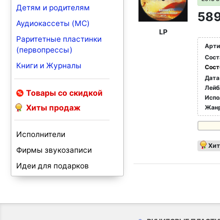
Детям и родителям
589
Аудиокассеты (MC)
LP
Раритетные пластинки
Арти
(первопрессы)
Сост
Книги и Журналы
Сост
Дата
Лейб
Товары со скидкой
Испо
Хиты продаж
Жан
Исполнители
Хит
Фирмы звукозаписи
Идеи для подарков