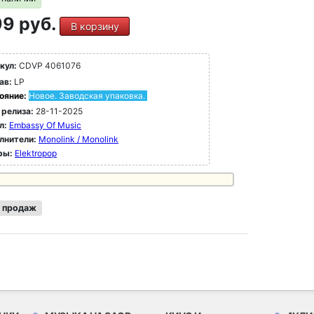
9 руб.
В корзину
кул:
CDVP 4061076
ав:
LP
ояние:
Новое. Заводская упаковка.
 релиза:
28-11-2025
л:
Embassy Of Music
лнители:
Monolink / Monolink
ры:
Elektropop
 продаж