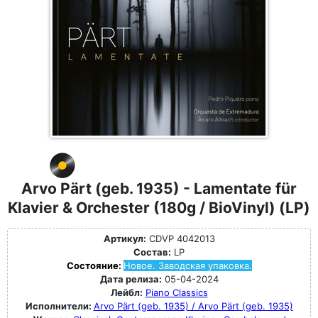
Arvo Pärt (geb. 1935) - Lamentate für
Klavier & Orchester (180g / BioVinyl) (LP)
Артикул:
CDVP 4042013
Состав:
LP
Состояние:
Новое. Заводская упаковка.
Дата релиза:
05-04-2024
Лейбл:
Piano Classics
Исполнители:
Arvo Pärt (geb. 1935) / Arvo Pärt (geb. 1935)