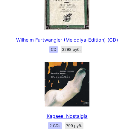
Wilhelm Furtwängler (Melodiya-Edition) (CD)
CD
3298 руб.
Караев. Nostalgia
2 CDs
799 руб.