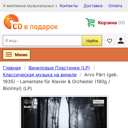
4 миллиона музыкальных записей на Виниле, CD и DVD
Контакты
Доставка
Оплата
Корзина
(0)
Найти
Меню
Главная
Виниловые Пластинки (LP)
Классическая музыка на виниле
Arvo Pärt (geb.
1935) - Lamentate für Klavier & Orchester (180g /
BioVinyl) (LP)