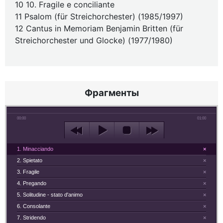
10 10. Fragile e conciliante
11 Psalom (für Streichorchester) (1985/1997)
12 Cantus in Memoriam Benjamin Britten (für
Streichorchester und Glocke) (1977/1980)
Фрагменты
00:00
01:00
1. Minacciando
×
2. Spietato
×
3. Fragile
×
4. Pregando
×
5. Solitudine - stato d'animo
×
6. Consolante
×
7. Stridendo
×