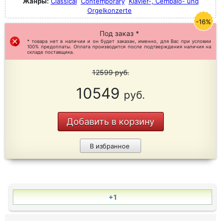
Жанры:
Classical
Contemporary
Klavier-, Cembalo- und
Orgelkonzerte
-16%
Под заказ *
* товара нет в наличии и он будет заказан, именно, для Вас при условии
100% предоплаты. Оплата производится после подтверждения наличия на
складе поставщика.
12599
руб.
10549
руб.
Добавить в корзину
В избранное
+1