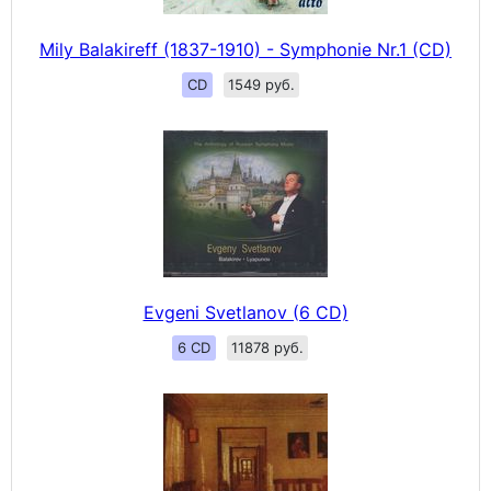
Mily Balakireff (1837-1910) - Symphonie Nr.1 (CD)
CD
1549 руб.
Evgeni Svetlanov (6 CD)
6 CD
11878 руб.