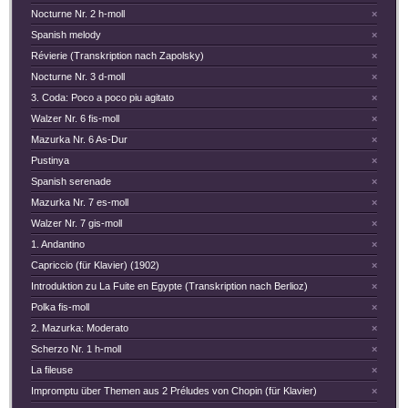
Nocturne Nr. 2 h-moll
×
Spanish melody
×
Révierie (Transkription nach Zapolsky)
×
Nocturne Nr. 3 d-moll
×
3. Coda: Poco a poco piu agitato
×
Walzer Nr. 6 fis-moll
×
Mazurka Nr. 6 As-Dur
×
Pustinya
×
Spanish serenade
×
Mazurka Nr. 7 es-moll
×
Walzer Nr. 7 gis-moll
×
1. Andantino
×
Capriccio (für Klavier) (1902)
×
Introduktion zu La Fuite en Egypte (Transkription nach Berlioz)
×
Polka fis-moll
×
2. Mazurka: Moderato
×
Scherzo Nr. 1 h-moll
×
La fileuse
×
Impromptu über Themen aus 2 Préludes von Chopin (für Klavier)
×