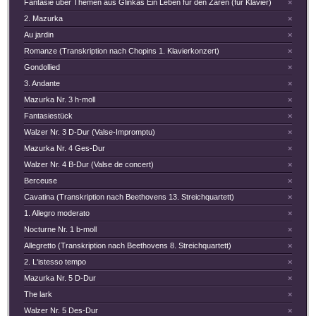
Fantasie über Themen aus Glinkas Ein Leben für den Zaren (für Klavier)
×
2. Mazurka
×
Au jardin
×
Romanze (Transkription nach Chopins 1. Klavierkonzert)
×
Gondollied
×
3. Andante
×
Mazurka Nr. 3 h-moll
×
Fantasiestück
×
Walzer Nr. 3 D-Dur (Valse-Impromptu)
×
Mazurka Nr. 4 Ges-Dur
×
Walzer Nr. 4 B-Dur (Valse de concert)
×
Berceuse
×
Cavatina (Transkription nach Beethovens 13. Streichquartett)
×
1. Allegro moderato
×
Nocturne Nr. 1 b-moll
×
Allegretto (Transkription nach Beethovens 8. Streichquartett)
×
2. L'istesso tempo
×
Mazurka Nr. 5 D-Dur
×
The lark
×
Walzer Nr. 5 Des-Dur
×