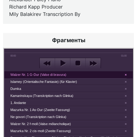
Richard Kapp Producer
Mily Balakirev Transcription By
Фрагменты
00:00
01:00
Walzer Nr. 1 G-Dur (Valse di bravura)
×
Islamey (Orientalische Fantasie) (für Klavier)
×
Dumka
×
Kamarinskaya (Transkription nach Glinka)
×
1. Andante
×
Mazurka Nr. 1 As-Dur (Zweite Fassung)
×
Ne govori (Transkription nach Glinka)
×
Walzer Nr. 2 f-moll (Valse mélancholique)
×
Mazurka Nr. 2 cis-moll (Zweite Fassung)
×