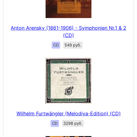
Anton Arensky (1861-1906) - Symphonien Nr.1 & 2
(CD)
CD
549 руб.
Wilhelm Furtwängler (Melodiya-Edition) (CD)
CD
3298 руб.