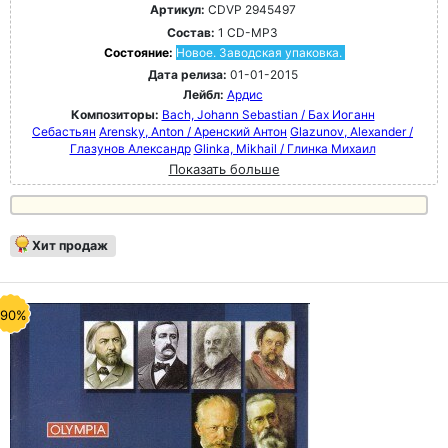
Артикул:
CDVP 2945497
Состав:
1 CD-MP3
Состояние:
Новое. Заводская упаковка.
Дата релиза:
01-01-2015
Лейбл:
Ардис
Композиторы:
Bach, Johann Sebastian / Бах Иоганн
Себастьян
Arensky, Anton / Аренский Антон
Glazunov, Alexander /
Глазунов Александр
Glinka, Mikhail / Глинка Михаил
Показать больше
Хит продаж
-90%