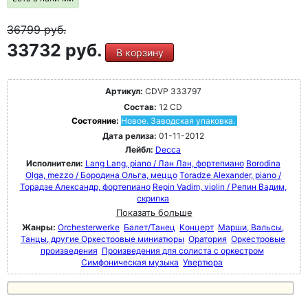
36799
руб.
33732 руб.
В корзину
Артикул:
CDVP 333797
Состав:
12 CD
Состояние:
Новое. Заводская упаковка.
Дата релиза:
01-11-2012
Лейбл:
Decca
Исполнители:
Lang Lang, piano / Лан Лан, фортепиано
Borodina
Olga, mezzo / Бородина Ольга, меццо
Toradze Alexander, piano /
Торадзе Александр, фортепиано
Repin Vadim, violin / Репин Вадим,
скрипка
Показать больше
Жанры:
Orchesterwerke
Балет/Танец
Концерт
Марши, Вальсы,
Танцы, другие Оркестровые миниатюры
Оратория
Оркестровые
произведения
Произведения для солиста с оркестром
Симфоническая музыка
Увертюра