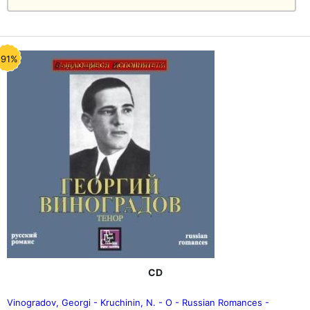
-91%
CD
Vinogradov, Georgi - Kruchinin, N. - O - Russian Romances -