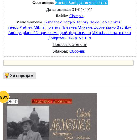
Состояние:
Новое. Заводская упаковка.
Дата релиза:
01-01-2011
Лейбл:
Olympia
Исполнители:
Lemeshev Sergey, tenor / Лемешев Сергей,
тенор
Pletnev Mikhail, piano / Плетнёв Михаил, фортепиано
Gavrilov
Andrey, piano / Гаврилов Андрей, фортепиано
Mkrtchan Lina, mezzo
/ Мкртчян Лина, меццо
Показать больше
Жанры:
Сборник
Хит продаж
-89%