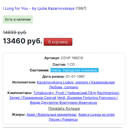
I Long for You - by Ljuba Kazarnovskaya
(1997)
Есть в наличии
14699
руб.
13460 руб.
В корзину
Артикул:
CDVP 166219
Состав:
1 CD
Состояние:
Новое. Заводская упаковка.
Дата релиза:
01-01-1997
Исполнители:
Kazarnovskaya Ljubov, soprano / Казарновская
Любовь, сопрано
Композиторы:
Tchaikovsky, Pyotr / Чайковский Пётр
Rachmaninov,
Sergei / Рахманинов Сергей
Verdi, Giuseppe Fortunino Francesco /
Верди Джузеппе Фортунино Франческо
Показать больше
Жанры:
Арии / Вокальные миниатюры
Арии и сцены из опер
Песни / Романсы