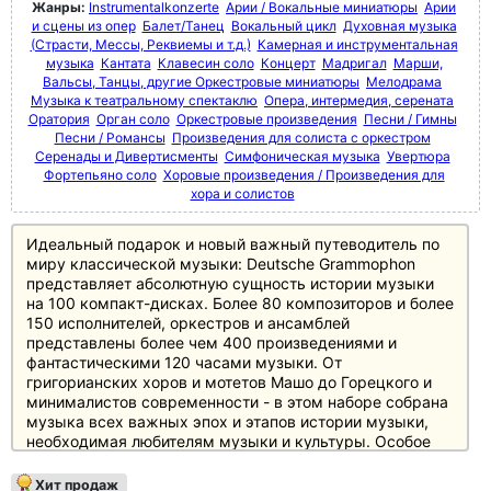
Жанры:
Instrumentalkonzerte
Арии / Вокальные миниатюры
Арии
и сцены из опер
Балет/Танец
Вокальный цикл
Духовная музыка
(Страсти, Мессы, Реквиемы и т.д.)
Камерная и инструментальная
музыка
Кантата
Клавесин соло
Концерт
Мадригал
Марши,
Вальсы, Танцы, другие Оркестровые миниатюры
Мелодрама
Музыка к театральному спектаклю
Опера, интермедия, серената
Оратория
Орган соло
Оркестровые произведения
Песни / Гимны
Песни / Романсы
Произведения для солиста с оркестром
Серенады и Дивертисменты
Симфоническая музыка
Увертюра
Фортепьяно соло
Хоровые произведения / Произведения для
хора и солистов
Идеальный подарок и новый важный путеводитель по
миру классической музыки: Deutsche Grammophon
представляет абсолютную сущность истории музыки
на 100 компакт-дисках. Более 80 композиторов и более
150 исполнителей, оркестров и ансамблей
представлены более чем 400 произведениями и
фантастическими 120 часами музыки. От
григорианских хоров и мотетов Машо до Горецкого и
минималистов современности - в этом наборе собрана
музыка всех важных эпох и этапов истории музыки,
необходимая любителям музыки и культуры. Особое
внимание уделено основному репертуару с великими
классиками и романтиками, а также XX веку, который
Хит продаж