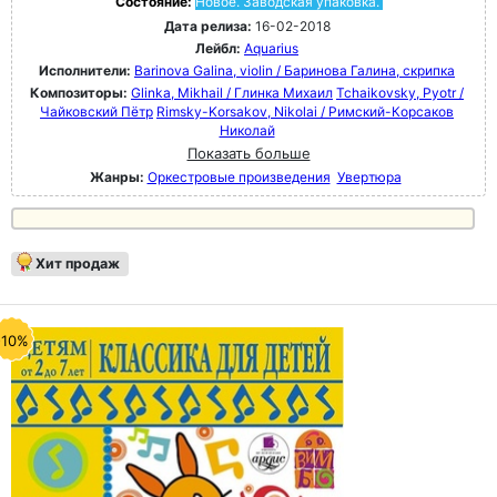
Состояние:
Новое. Заводская упаковка.
Дата релиза:
16-02-2018
Лейбл:
Aquarius
Исполнители:
Barinova Galina, violin / Баринова Галина, скрипка
Композиторы:
Glinka, Mikhail / Глинка Михаил
Tchaikovsky, Pyotr /
Чайковский Пётр
Rimsky-Korsakov, Nikolai / Римский-Корсаков
Николай
Показать больше
Жанры:
Оркестровые произведения
Увертюра
Хит продаж
-10%