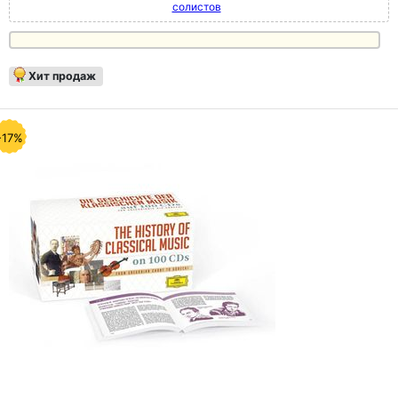
солистов
Хит продаж
-17%