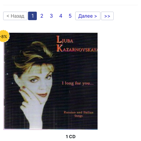
1
2
3
4
5
< Назад
Далее >
>>
-8%
1 CD