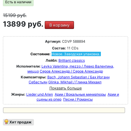
Есть в наличии
15199
руб.
13899 руб.
В корзину
Артикул:
CDVP 588894
Состав:
11 CDs
Состояние:
Новое. Заводская упаковка.
Лейбл:
Brilliant classics
Исполнители:
Levko Valentina, mezzo / Левко Валентина,
меццо
Серов Александр / Серов Александр
Композиторы:
Bach, Johann Sebastian / Бах Иоганн
Себастьян
Glinka, Mikhail / Глинка Михаил
Показать больше
Жанры:
Lieder und Arien
Арии / Вокальные миниатюры
Арии и
сцены из опер
Песни / Романсы
Хит продаж