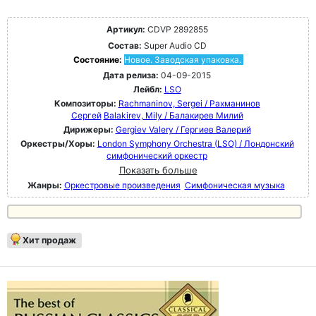
Артикул:
CDVP 2892855
Состав:
Super Audio CD
Состояние:
Новое. Заводская упаковка.
Дата релиза:
04-09-2015
Лейбл:
LSO
Композиторы:
Rachmaninov, Sergei / Рахманинов
Сергей
Balakirev, Mily / Балакирев Милий
Дирижеры:
Gergiev Valery / Гергиев Валерий
Оркестры/Хоры:
London Symphony Orchestra (LSO) / Лондонский
симфонический оркестр
Показать больше
Жанры:
Оркестровые произведения
Симфоническая музыка
Хит продаж