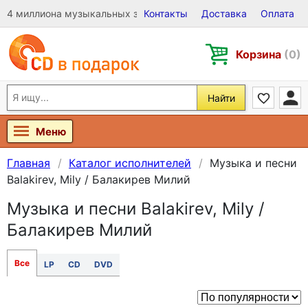
4 миллиона музыкальных записей на Виниле, CD и DVD
Контакты
Доставка
Оплата
Корзина
(0)
Найти
Меню
Главная
Каталог исполнителей
Музыка и песни
Balakirev, Mily / Балакирев Милий
Музыка и песни Balakirev, Mily /
Балакирев Милий
Все
LP
CD
DVD