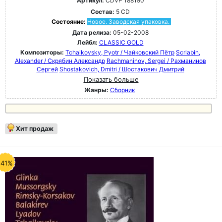
Артикул:
CDVP 188190
Состав:
5 CD
Состояние:
Новое. Заводская упаковка.
Дата релиза:
05-02-2008
Лейбл:
CLASSIC GOLD
Композиторы:
Tchaikovsky, Pyotr / Чайковский Пётр
Scriabin,
Alexander / Скрябин Александр
Rachmaninov, Sergei / Рахманинов
Сергей
Shostakovich, Dmitri / Шостакович Дмитрий
Показать больше
Жанры:
Сборник
Хит продаж
-41%