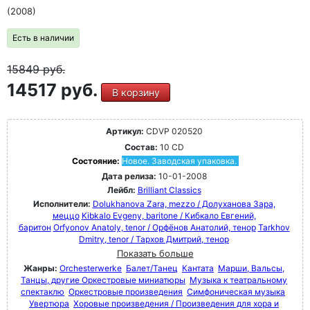
(2008)
Есть в наличии
15849
руб.
14517 руб.
В корзину
Артикул:
CDVP 020520
Состав:
10 CD
Состояние:
Новое. Заводская упаковка.
Дата релиза:
10-01-2008
Лейбл:
Brilliant Classics
Исполнители:
Dolukhanova Zara, mezzo / Долуханова Зара,
меццо
Kibkalo Evgeny, baritone / Кибкало Евгений,
баритон
Orfyonov Anatoly, tenor / Орфёнов Анатолий, тенор
Tarkhov
Dmitry, tenor / Тархов Дмитрий, тенор
Показать больше
Жанры:
Orchesterwerke
Балет/Танец
Кантата
Марши, Вальсы,
Танцы, другие Оркестровые миниатюры
Музыка к театральному
спектаклю
Оркестровые произведения
Симфоническая музыка
Увертюра
Хоровые произведения / Произведения для хора и