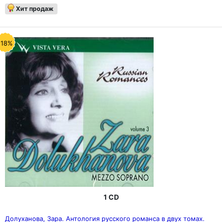
Хит продаж
-18%
1 CD
Долуханова, Зара. Антология русского романса в двух томах.