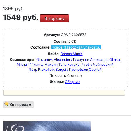
1899
руб.
1549 руб.
В корзину
Артикул:
CDVP 2608578
Состав:
2 CD
Состояние:
Новое. Заводская упаковка.
Лейбл:
Bomba Music
Композиторы:
Glazunov, Alexander / Глазунов Александр
Glinka,
Mikhail / Глинка Михаил
Tchaikovsky, Pyotr / Чайковский
Пётр
Prokofiev, Sergei / Прокофьев Сергей
Показать больше
Жанры:
Сборник
Хит продаж