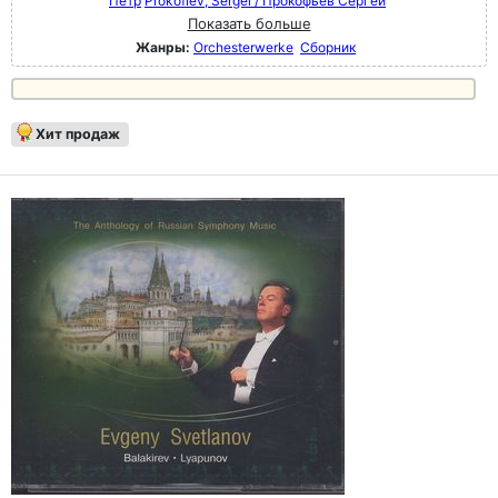
Пётр
Prokofiev, Sergei / Прокофьев Сергей
Показать больше
Жанры:
Orchesterwerke
Сборник
Хит продаж