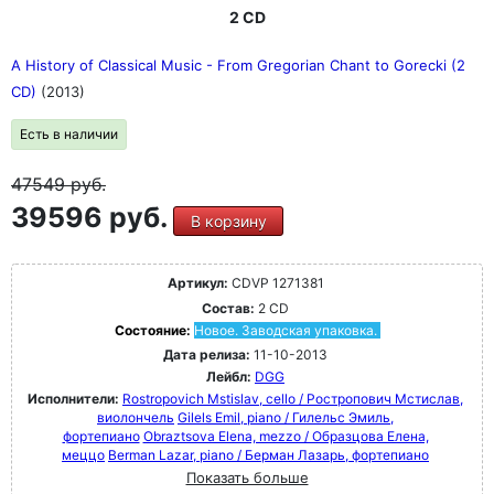
2 CD
A History of Classical Music - From Gregorian Chant to Gorecki (2
CD)
(2013)
Есть в наличии
47549
руб.
39596 руб.
В корзину
Артикул:
CDVP 1271381
Состав:
2 CD
Состояние:
Новое. Заводская упаковка.
Дата релиза:
11-10-2013
Лейбл:
DGG
Исполнители:
Rostropovich Mstislav, cello / Ростропович Мстислав,
виолончель
Gilels Emil, piano / Гилельс Эмиль,
фортепиано
Obraztsova Elena, mezzo / Образцова Елена,
меццо
Berman Lazar, piano / Берман Лазарь, фортепиано
Показать больше