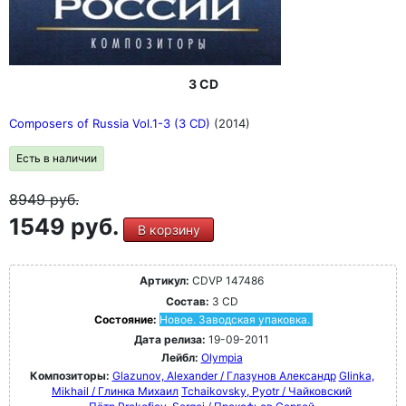
3 CD
Composers of Russia Vol.1-3 (3 CD)
(2014)
Есть в наличии
8949
руб.
1549 руб.
В корзину
Артикул:
CDVP 147486
Состав:
3 CD
Состояние:
Новое. Заводская упаковка.
Дата релиза:
19-09-2011
Лейбл:
Olympia
Композиторы:
Glazunov, Alexander / Глазунов Александр
Glinka,
Mikhail / Глинка Михаил
Tchaikovsky, Pyotr / Чайковский