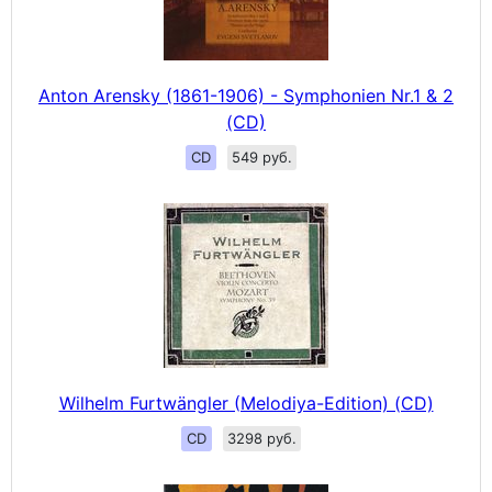
Anton Arensky (1861-1906) - Symphonien Nr.1 & 2
(CD)
CD
549 руб.
Wilhelm Furtwängler (Melodiya-Edition) (CD)
CD
3298 руб.