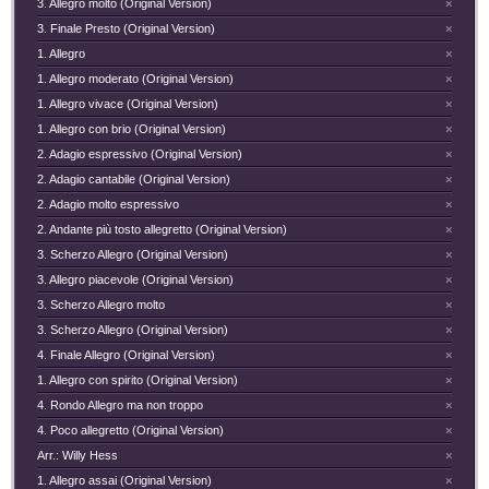
3. Allegro molto (Original Version)
×
3. Finale Presto (Original Version)
×
1. Allegro
×
1. Allegro moderato (Original Version)
×
1. Allegro vivace (Original Version)
×
1. Allegro con brio (Original Version)
×
2. Adagio espressivo (Original Version)
×
2. Adagio cantabile (Original Version)
×
2. Adagio molto espressivo
×
2. Andante più tosto allegretto (Original Version)
×
3. Scherzo Allegro (Original Version)
×
3. Allegro piacevole (Original Version)
×
3. Scherzo Allegro molto
×
3. Scherzo Allegro (Original Version)
×
4. Finale Allegro (Original Version)
×
1. Allegro con spirito (Original Version)
×
4. Rondo Allegro ma non troppo
×
4. Poco allegretto (Original Version)
×
Arr.: Willy Hess
×
1. Allegro assai (Original Version)
×