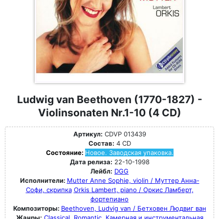
Ludwig van Beethoven (1770-1827) -
Violinsonaten Nr.1-10 (4 CD)
Артикул:
CDVP 013439
Состав:
4 CD
Состояние:
Новое. Заводская упаковка.
Дата релиза:
22-10-1998
Лейбл:
DGG
Исполнители:
Mutter Anne Sophie, violin / Муттер Анна-
Софи, скрипка
Orkis Lambert, piano / Оркис Ламберт,
фортепиано
Композиторы:
Beethoven, Ludvig van / Бетховен Людвиг ван
Жанры:
Classical
Romantic
Камерная и инструментальная