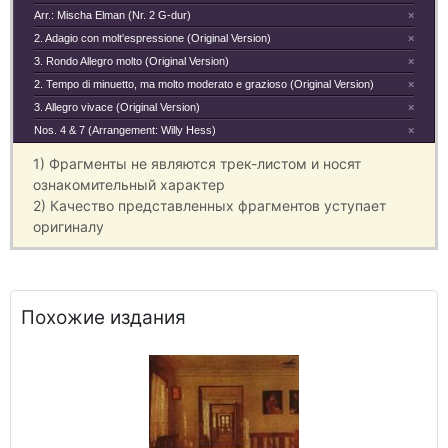
Arr.: Mischa Elman (Nr. 2 G-dur)
×
2. Adagio con molt'espressione (Original Version)
×
3. Rondo Allegro molto (Original Version)
×
2. Tempo di minuetto, ma molto moderato e grazioso (Original Version)
×
3. Allegro vivace (Original Version)
×
Nos. 4 & 7 (Arrangement: Willy Hess)
×
1) Фрагменты не являются трек-листом и носят
ознакомительный характер
2) Качество представленных фрагментов уступает
оригиналу
Похожие издания