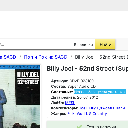
Найти
В наличии
а SACD
Поп и Рок на SACD
Billy Joel - 52nd Street
Billy Joel - 52nd Street (S
Артикул:
CDVP 323180
Состав:
Super Audio CD
Состояние:
Новое. Заводская упаковка.
Дата релиза:
20-07-2012
Лейбл:
MFSL
Композиторы:
Joel, Billy / Джоэл Билли
Жанры:
Folk, World, & Country
Есть в наличии