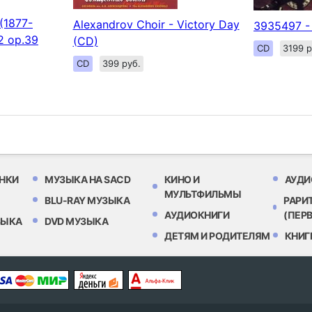
(1877-
Alexandrov Choir - Victory Day
3935497 - 
2 op.39
(CD)
CD
3199 р
CD
399 руб.
НКИ
МУЗЫКА НА SACD
КИНО И
АУДИ
МУЛЬТФИЛЬМЫ
BLU-RAY МУЗЫКА
РАРИ
АУДИОКНИГИ
(ПЕР
ЗЫКА
DVD МУЗЫКА
ДЕТЯМ И РОДИТЕЛЯМ
КНИГ