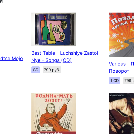
я
Best Table - Luchshiye Zastol
rdtse Mojo
Nye - Songs (CD)
Various -
CD
799 руб.
Поворот
1 CD
799 