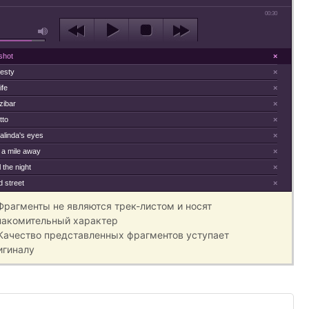
00:30
shot
×
esty
×
ife
×
zibar
×
tto
×
alinda's eyes
×
 a mile away
×
l the night
×
 street
×
 Фрагменты не являются трек-листом и носят
накомительный характер
 Качество представленных фрагментов уступает
игиналу