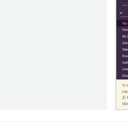
00:00
Big 
Hon
My l
Zan
Stile
Ros
Half
Unti
52nd
1)
оз
2)
ор