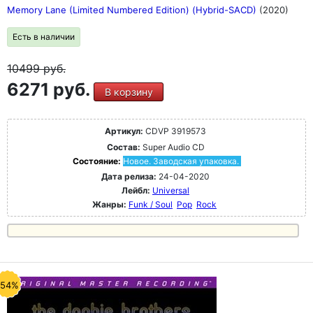
Memory Lane (Limited Numbered Edition) (Hybrid-SACD)
(2020)
Есть в наличии
10499
руб.
6271 руб.
В корзину
Артикул:
CDVP 3919573
Состав:
Super Audio CD
Состояние:
Новое. Заводская упаковка.
Дата релиза:
24-04-2020
Лейбл:
Universal
Жанры:
Funk / Soul
Pop
Rock
-54%