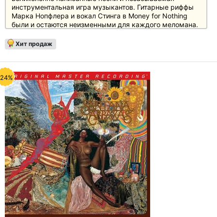
инструментальная игра музыкантов. Гитарные риффы
Марка Нопфлера и вокал Стинга в Money for Nothing
были и остаются неизменными для каждого меломана.
Отзывы
Rolling Stone Album Guide ****1 / 2: "Дело в том, что
Хит продаж
"Brothers" - это исключение из звучания Dire Straits.
Восхитительное исключение, которое, однако, сделало
группу мультиплатиновым супер-актом"
C. Böhm в Audio 6 / 02: "С звуковой точки зрения,
-24%
"Brothers In Arms" - это шедевр и бесспорно лучший
выбор"