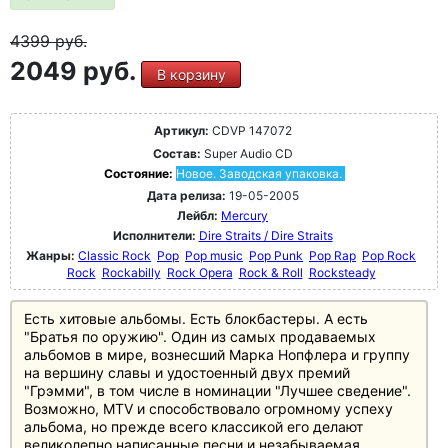
4399
руб.
2049 руб.
В корзину
Артикул:
CDVP 147072
Состав:
Super Audio CD
Состояние:
Новое. Заводская упаковка.
Дата релиза:
19-05-2005
Лейбл:
Mercury
Исполнители:
Dire Straits / Dire Straits
Жанры:
Classic Rock
Pop
Pop music
Pop Punk
Pop Rap
Pop Rock
Rock
Rockabilly
Rock Opera
Rock & Roll
Rocksteady
Есть хитовые альбомы. Есть блокбастеры. А есть
"Братья по оружию". Один из самых продаваемых
альбомов в мире, вознесший Марка Нопфлера и группу
на вершину славы и удостоенный двух премий
"Грэмми", в том числе в номинации "Лучшее сведение".
Возможно, MTV и способствовало огромному успеху
альбома, но прежде всего классикой его делают
великолепно написанные песни и незабываемая