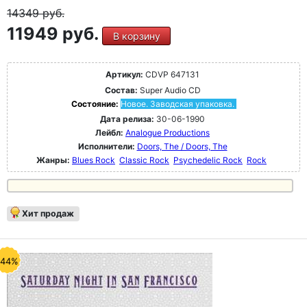
14349
руб.
11949 руб.
В корзину
Артикул:
CDVP 647131
Состав:
Super Audio CD
Состояние:
Новое. Заводская упаковка.
Дата релиза:
30-06-1990
Лейбл:
Analogue Productions
Исполнители:
Doors, The / Doors, The
Жанры:
Blues Rock
Classic Rock
Psychedelic Rock
Rock
Хит продаж
-44%