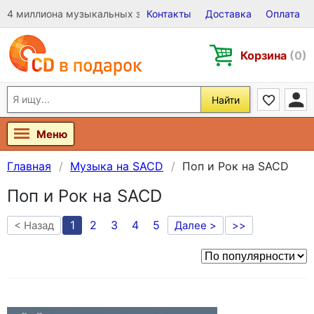
4 миллиона музыкальных записей на Виниле, CD и DVD
Контакты
Доставка
Оплата
Корзина
(0)
Найти
Меню
Главная
Музыка на SACD
Поп и Рок на SACD
Поп и Рок на SACD
1
2
3
4
5
< Назад
Далее >
>>