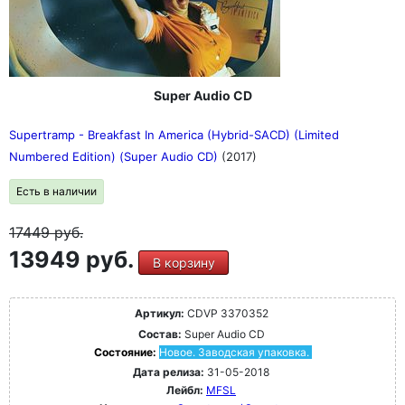
Super Audio CD
Supertramp - Breakfast In America (Hybrid-SACD) (Limited
Numbered Edition) (Super Audio CD)
(2017)
Есть в наличии
17449
руб.
13949 руб.
В корзину
Артикул:
CDVP 3370352
Состав:
Super Audio CD
Состояние:
Новое. Заводская упаковка.
Дата релиза:
31-05-2018
Лейбл:
MFSL