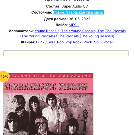
Состав:
Super Audio CD
Состояние:
Новое. Заводская упаковка.
Дата релиза:
06-05-2022
Лейбл:
MFSL
Исполнители:
Young Rascals, The / Young Rascals, The
The Rascals
(The Young Rascals) / The Rascals (The Young Rascals)
Жанры:
Funk / Soul
Pop
Pop Rock
Rock
Soul
Vocal
-22%