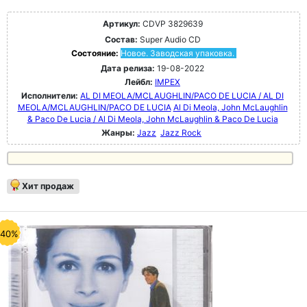
Артикул:
CDVP 3829639
Состав:
Super Audio CD
Состояние:
Новое. Заводская упаковка.
Дата релиза:
19-08-2022
Лейбл:
IMPEX
Исполнители:
AL DI MEOLA/MCLAUGHLIN/PACO DE LUCIA / AL DI
MEOLA/MCLAUGHLIN/PACO DE LUCIA
Al Di Meola, John McLaughlin
& Paco De Lucia / Al Di Meola, John McLaughlin & Paco De Lucia
Жанры:
Jazz
Jazz Rock
Хит продаж
-40%