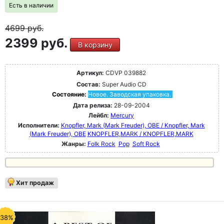
Есть в наличии
4699
руб.
2399 руб.
В корзину
Артикул:
CDVP 039882
Состав:
Super Audio CD
Состояние:
Новое. Заводская упаковка.
Дата релиза:
28-09-2004
Лейбл:
Mercury
Исполнители:
Knopfler, Mark (Mark Freuder), OBE / Knopfler, Mark
(Mark Freuder), OBE
KNOPFLER,MARK / KNOPFLER,MARK
Жанры:
Folk Rock
Pop
Soft Rock
Хит продаж
-38%