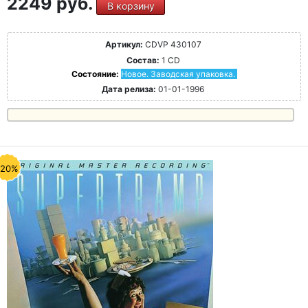
2249 руб.
В корзину
Артикул:
CDVP 430107
Состав:
1 CD
Состояние:
Новое. Заводская упаковка.
Дата релиза:
01-01-1996
-20%