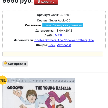
9950 руб.
В корзину
Артикул:
CDVP 323289
Состав:
Super Audio CD
Состояние:
Новое. Заводская упаковка.
Дата релиза:
13-04-2012
Лейбл:
MFSL
Исполнители:
Doobie Brothers, The / Doobie Brothers, The
Жанры:
Rock
Westcoast
Хит продаж
-75%