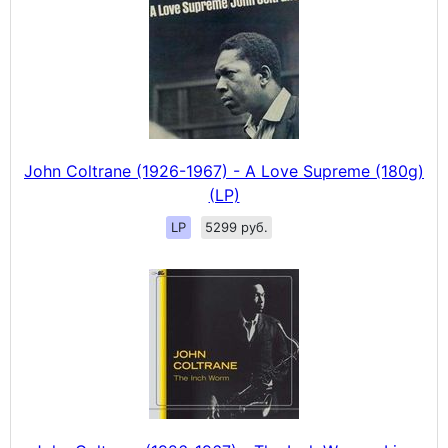
John Coltrane (1926-1967) - A Love Supreme (180g)
(LP)
LP
5299 руб.