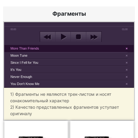
Фрагменты
00:00
01:00
More Than Friends
×
Moon Tune
×
Since I Fell for You
×
It's You
×
Never Enough
×
You Don't Know Me
×
1) Фрагменты не являются трек-листом и носят
ознакомительный характер
2) Качество представленных фрагментов уступает
оригиналу