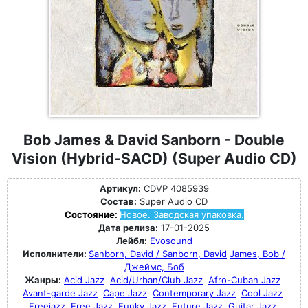
Bob James & David Sanborn - Double
Vision (Hybrid-SACD) (Super Audio CD)
Артикул:
CDVP 4085939
Состав:
Super Audio CD
Состояние:
Новое. Заводская упаковка.
Дата релиза:
17-01-2025
Лейбл:
Evosound
Исполнители:
Sanborn, David / Sanborn, David
James, Bob /
Джеймс, Боб
Жанры:
Acid Jazz
Acid/Urban/Club Jazz
Afro-Cuban Jazz
Avant-garde Jazz
Cape Jazz
Contemporary Jazz
Cool Jazz
Freejazz
Free Jazz
Funky Jazz
Future Jazz
Guitar Jazz