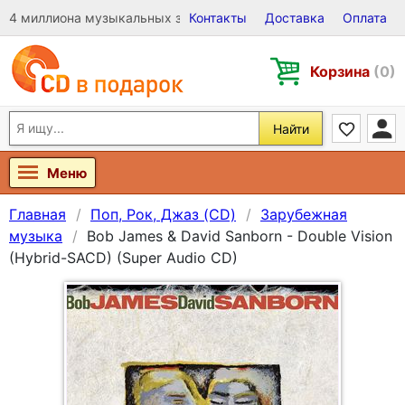
4 миллиона музыкальных записей на Виниле, CD и DVD
Контакты
Доставка
Оплата
Корзина
(0)
Найти
Меню
Главная
Поп, Рок, Джаз (CD)
Зарубежная
музыка
Bob James & David Sanborn - Double Vision
(Hybrid-SACD) (Super Audio CD)