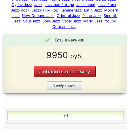
Gypsy Jazz
Jazz
Jazz aus Europa
Jazzdance
Jazz-Funk
Jazz-Rock
Jazzy Hip-Hop
Kammerjazz
Latin Jazz
Modern
Jazz
New Orleans Jazz
Oriental Jazz
Piano Jazz
Smooth
Jazz
Soul Jazz
Soul-Jazz
Vocal Jazz
World Jazz
Young
German Jazz
Есть в наличии
9950
руб.
Добавить в корзину
В избранное
+1