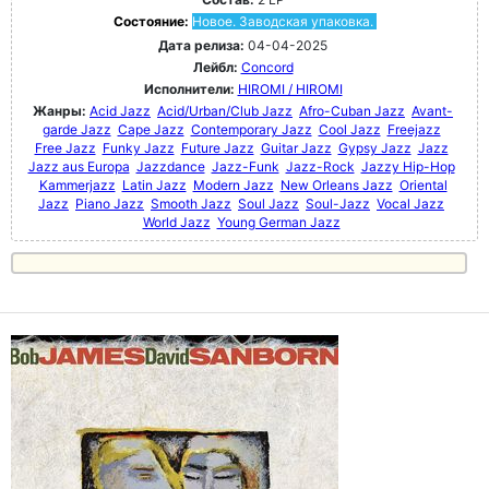
Состояние:
Новое. Заводская упаковка.
Дата релиза:
04-04-2025
Лейбл:
Concord
Исполнители:
HIROMI / HIROMI
Жанры:
Acid Jazz
Acid/Urban/Club Jazz
Afro-Cuban Jazz
Avant-
garde Jazz
Cape Jazz
Contemporary Jazz
Cool Jazz
Freejazz
Free Jazz
Funky Jazz
Future Jazz
Guitar Jazz
Gypsy Jazz
Jazz
Jazz aus Europa
Jazzdance
Jazz-Funk
Jazz-Rock
Jazzy Hip-Hop
Kammerjazz
Latin Jazz
Modern Jazz
New Orleans Jazz
Oriental
Jazz
Piano Jazz
Smooth Jazz
Soul Jazz
Soul-Jazz
Vocal Jazz
World Jazz
Young German Jazz