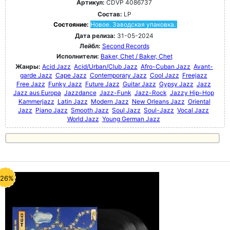
Артикул:
CDVP 4086737
Состав:
LP
Состояние:
Новое. Заводская упаковка.
Дата релиза:
31-05-2024
Лейбл:
Second Records
Исполнители:
Baker, Chet / Baker, Chet
Жанры:
Acid Jazz
Acid/Urban/Club Jazz
Afro-Cuban Jazz
Avant-
garde Jazz
Cape Jazz
Contemporary Jazz
Cool Jazz
Freejazz
Free Jazz
Funky Jazz
Future Jazz
Guitar Jazz
Gypsy Jazz
Jazz
Jazz aus Europa
Jazzdance
Jazz-Funk
Jazz-Rock
Jazzy Hip-Hop
Kammerjazz
Latin Jazz
Modern Jazz
New Orleans Jazz
Oriental
Jazz
Piano Jazz
Smooth Jazz
Soul Jazz
Soul-Jazz
Vocal Jazz
World Jazz
Young German Jazz
-26%