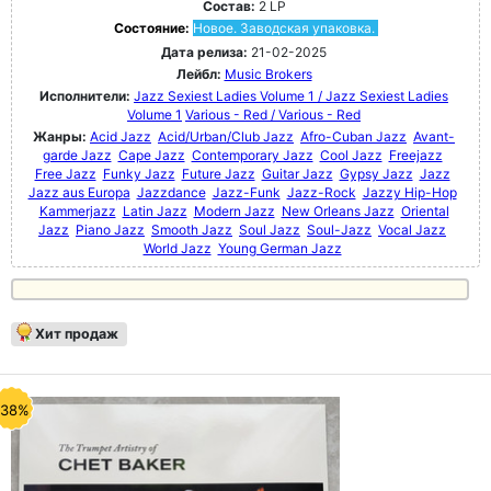
Состав:
2 LP
Состояние:
Новое. Заводская упаковка.
Дата релиза:
21-02-2025
Лейбл:
Music Brokers
Исполнители:
Jazz Sexiest Ladies Volume 1 / Jazz Sexiest Ladies
Volume 1
Various - Red / Various - Red
Жанры:
Acid Jazz
Acid/Urban/Club Jazz
Afro-Cuban Jazz
Avant-
garde Jazz
Cape Jazz
Contemporary Jazz
Cool Jazz
Freejazz
Free Jazz
Funky Jazz
Future Jazz
Guitar Jazz
Gypsy Jazz
Jazz
Jazz aus Europa
Jazzdance
Jazz-Funk
Jazz-Rock
Jazzy Hip-Hop
Kammerjazz
Latin Jazz
Modern Jazz
New Orleans Jazz
Oriental
Jazz
Piano Jazz
Smooth Jazz
Soul Jazz
Soul-Jazz
Vocal Jazz
World Jazz
Young German Jazz
Хит продаж
-38%