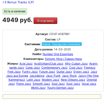
+3 Bonus Tracks (LP)
Есть в наличии
4949 руб.
В корзину
Артикул:
CDVP 4087861
Состав:
LP
Состояние:
Новое. Заводская упаковка.
Дата релиза:
14-03-2025
Лейбл:
Number One Essentials
Композиторы:
Simone, Nina / Симон Нина
Жанры:
Acid Jazz
Acid/Urban/Club Jazz
Afro-Cuban Jazz
Avant-
garde Jazz
Cape Jazz
Contemporary Jazz
Cool Jazz
Freejazz
Free Jazz
Funky Jazz
Future Jazz
Guitar Jazz
Gypsy Jazz
Jazz
Jazz aus Europa
Jazzdance
Jazz-Funk
Jazz-Rock
Jazzy Hip-Hop
Kammerjazz
Latin Jazz
Modern Jazz
New Orleans Jazz
Oriental
Jazz
Piano Jazz
Smooth Jazz
Soul Jazz
Soul-Jazz
Vocal Jazz
World Jazz
Young German Jazz