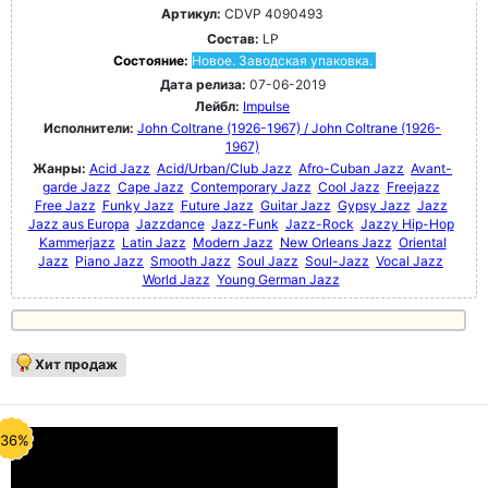
Артикул:
CDVP 4090493
Состав:
LP
Состояние:
Новое. Заводская упаковка.
Дата релиза:
07-06-2019
Лейбл:
Impulse
Исполнители:
John Coltrane (1926-1967) / John Coltrane (1926-
1967)
Жанры:
Acid Jazz
Acid/Urban/Club Jazz
Afro-Cuban Jazz
Avant-
garde Jazz
Cape Jazz
Contemporary Jazz
Cool Jazz
Freejazz
Free Jazz
Funky Jazz
Future Jazz
Guitar Jazz
Gypsy Jazz
Jazz
Jazz aus Europa
Jazzdance
Jazz-Funk
Jazz-Rock
Jazzy Hip-Hop
Kammerjazz
Latin Jazz
Modern Jazz
New Orleans Jazz
Oriental
Jazz
Piano Jazz
Smooth Jazz
Soul Jazz
Soul-Jazz
Vocal Jazz
World Jazz
Young German Jazz
Хит продаж
-36%