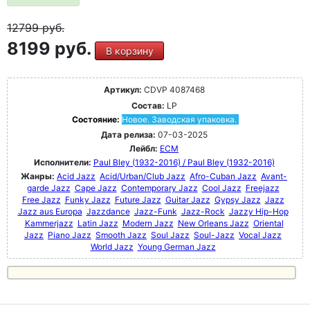
12799
руб.
8199 руб.
В корзину
Артикул:
CDVP 4087468
Состав:
LP
Состояние:
Новое. Заводская упаковка.
Дата релиза:
07-03-2025
Лейбл:
ECM
Исполнители:
Paul Bley (1932-2016) / Paul Bley (1932-2016)
Жанры:
Acid Jazz
Acid/Urban/Club Jazz
Afro-Cuban Jazz
Avant-
garde Jazz
Cape Jazz
Contemporary Jazz
Cool Jazz
Freejazz
Free Jazz
Funky Jazz
Future Jazz
Guitar Jazz
Gypsy Jazz
Jazz
Jazz aus Europa
Jazzdance
Jazz-Funk
Jazz-Rock
Jazzy Hip-Hop
Kammerjazz
Latin Jazz
Modern Jazz
New Orleans Jazz
Oriental
Jazz
Piano Jazz
Smooth Jazz
Soul Jazz
Soul-Jazz
Vocal Jazz
World Jazz
Young German Jazz