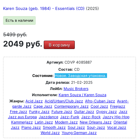
Karen Souza (geb. 1984) - Essentials (CD)
(2025)
Есть в наличии
5499
руб.
2049 руб.
В корзину
Артикул:
CDVP 4085887
Состав:
CD
Состояние:
Новое. Заводская упаковка.
Дата релиза:
21-02-2025
Лейбл:
Music Brokers
Исполнители:
Karen Souza / Karen Souza
Жанры:
Acid Jazz
Acid/Urban/Club Jazz
Afro-Cuban Jazz
Avant-
garde Jazz
Cape Jazz
Contemporary Jazz
Cool Jazz
Freejazz
Free Jazz
Funky Jazz
Future Jazz
Guitar Jazz
Gypsy Jazz
Jazz
Jazz aus Europa
Jazzdance
Jazz-Funk
Jazz-Rock
Jazzy Hip-Hop
Kammerjazz
Latin Jazz
Modern Jazz
New Orleans Jazz
Oriental
Jazz
Piano Jazz
Smooth Jazz
Soul Jazz
Soul-Jazz
Vocal Jazz
World Jazz
Young German Jazz