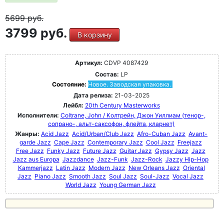
5699
руб.
3799 руб.
В корзину
Артикул:
CDVP 4087429
Состав:
LP
Состояние:
Новое. Заводская упаковка.
Дата релиза:
21-03-2025
Лейбл:
20th Century Masterworks
Исполнители:
Coltrane, John / Колтрейн, Джон Уиллиам (тенор-,
сопрано-, альт-саксофон, флейта, кларнет)
Жанры:
Acid Jazz
Acid/Urban/Club Jazz
Afro-Cuban Jazz
Avant-
garde Jazz
Cape Jazz
Contemporary Jazz
Cool Jazz
Freejazz
Free Jazz
Funky Jazz
Future Jazz
Guitar Jazz
Gypsy Jazz
Jazz
Jazz aus Europa
Jazzdance
Jazz-Funk
Jazz-Rock
Jazzy Hip-Hop
Kammerjazz
Latin Jazz
Modern Jazz
New Orleans Jazz
Oriental
Jazz
Piano Jazz
Smooth Jazz
Soul Jazz
Soul-Jazz
Vocal Jazz
World Jazz
Young German Jazz