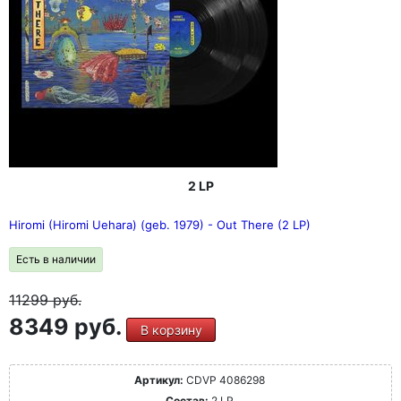
2 LP
Hiromi (Hiromi Uehara) (geb. 1979) - Out There (2 LP)
Есть в наличии
11299
руб.
8349 руб.
В корзину
Артикул:
CDVP 4086298
Состав:
2 LP