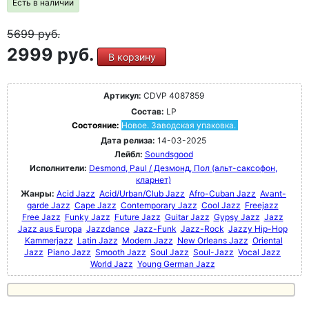
Есть в наличии
5699
руб.
2999 руб.
В корзину
Артикул:
CDVP 4087859
Состав:
LP
Состояние:
Новое. Заводская упаковка.
Дата релиза:
14-03-2025
Лейбл:
Soundsgood
Исполнители:
Desmond, Paul / Дезмонд, Пол (альт-саксофон,
кларнет)
Жанры:
Acid Jazz
Acid/Urban/Club Jazz
Afro-Cuban Jazz
Avant-
garde Jazz
Cape Jazz
Contemporary Jazz
Cool Jazz
Freejazz
Free Jazz
Funky Jazz
Future Jazz
Guitar Jazz
Gypsy Jazz
Jazz
Jazz aus Europa
Jazzdance
Jazz-Funk
Jazz-Rock
Jazzy Hip-Hop
Kammerjazz
Latin Jazz
Modern Jazz
New Orleans Jazz
Oriental
Jazz
Piano Jazz
Smooth Jazz
Soul Jazz
Soul-Jazz
Vocal Jazz
World Jazz
Young German Jazz