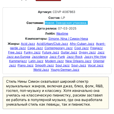
Артикул:
CDVP 4087863
Состав:
LP
Состояние:
Новое. Заводская упаковка.
Дата релиза:
07-03-2025
Лейбл:
Waxtime
Композиторы:
Simone, Nina / Симон Нина
Жанры:
Acid Jazz
Acid/Urban/Club Jazz
Afro-Cuban Jazz
Avant-
garde Jazz
Cape Jazz
Contemporary Jazz
Cool Jazz
Freejazz
Free Jazz
Funky Jazz
Future Jazz
Guitar Jazz
Gypsy Jazz
Jazz
Jazz aus Europa
Jazzdance
Jazz-Funk
Jazz-Rock
Jazzy Hip-Hop
Kammerjazz
Latin Jazz
Modern Jazz
New Orleans Jazz
Oriental
Jazz
Piano Jazz
Smooth Jazz
Soul Jazz
Soul-Jazz
Vocal Jazz
World Jazz
Young German Jazz
Стиль Нины Симон охватывал широкий спектр
музыкальных жанров, включая джаз, блюз, фолк, R&B,
госпел, поп-музыку и классику. Хотя изначально она
училась на классическую пианистку, расизм заставил
ее работать в популярной музыке, где она выработала
уникальный стиль как певицы, так и пианистки.