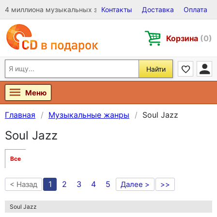
4 миллиона музыкальных записей на Виниле, CD и DVD
Контакты
Доставка
Оплата
Корзина
(0)
Найти
Меню
Главная
Музыкальные жанры
Soul Jazz
Soul Jazz
Все
1
2
3
4
5
< Назад
Далее >
>>
Soul Jazz