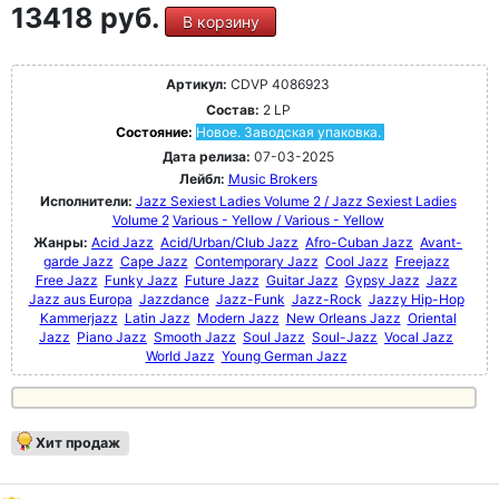
13418 руб.
В корзину
Артикул:
CDVP 4086923
Состав:
2 LP
Состояние:
Новое. Заводская упаковка.
Дата релиза:
07-03-2025
Лейбл:
Music Brokers
Исполнители:
Jazz Sexiest Ladies Volume 2 / Jazz Sexiest Ladies
Volume 2
Various - Yellow / Various - Yellow
Жанры:
Acid Jazz
Acid/Urban/Club Jazz
Afro-Cuban Jazz
Avant-
garde Jazz
Cape Jazz
Contemporary Jazz
Cool Jazz
Freejazz
Free Jazz
Funky Jazz
Future Jazz
Guitar Jazz
Gypsy Jazz
Jazz
Jazz aus Europa
Jazzdance
Jazz-Funk
Jazz-Rock
Jazzy Hip-Hop
Kammerjazz
Latin Jazz
Modern Jazz
New Orleans Jazz
Oriental
Jazz
Piano Jazz
Smooth Jazz
Soul Jazz
Soul-Jazz
Vocal Jazz
World Jazz
Young German Jazz
Хит продаж