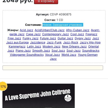
2649 руб.
В корзину
Артикул:
CDVP 4090875
Состав:
1 CD
Состояние:
Новое. Заводская упаковка.
Жанры:
Acid Jazz
Acid/Urban/Club Jazz
Afro-Cuban Jazz
Avant-
garde Jazz
Cape Jazz
Contemporary Jazz
Cool Jazz
Freejazz
Free Jazz
Funky Jazz
Future Jazz
Guitar Jazz
Gypsy Jazz
Jazz
Jazz aus Europa
Jazzdance
Jazz-Funk
Jazz-Rock
Jazzy Hip-Hop
Kammerjazz
Latin Jazz
Modern Jazz
New Orleans Jazz
Oriental
Jazz
Piano Jazz
Smooth Jazz
Soul Jazz
Soul-Jazz
Soundtracks
Videogame-Soundtracks
Vocal Jazz
World Jazz
Young German
Jazz
-17%