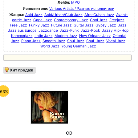
Лейбл:
MPO
Исполнители:
Various Artists / Разные исполнители
Жанры:
Acid Jazz
Acid/Urban/Club Jazz
Afro-Cuban Jazz
Avant-
garde Jazz
Cape Jazz
Contemporary Jazz
Cool Jazz
Freejazz
Free Jazz
Funky Jazz
Future Jazz
Guitar Jazz
Gypsy Jazz
Jazz
Jazz aus Europa
Jazzdance
Jazz-Funk
Jazz-Rock
Jazzy Hip-Hop
Kammerjazz
Latin Jazz
Modern Jazz
New Orleans Jazz
Oriental
Jazz
Piano Jazz
Smooth Jazz
Soul Jazz
Soul-Jazz
Vocal Jazz
World Jazz
Young German Jazz
Хит продаж
-63%
CD