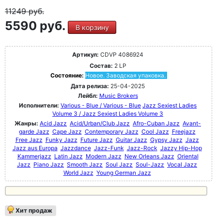
11249
руб.
5590 руб.
В корзину
Артикул:
CDVP 4086924
Состав:
2 LP
Состояние:
Новое. Заводская упаковка.
Дата релиза:
25-04-2025
Лейбл:
Music Brokers
Исполнители:
Various - Blue / Various - Blue
Jazz Sexiest Ladies
Volume 3 / Jazz Sexiest Ladies Volume 3
Жанры:
Acid Jazz
Acid/Urban/Club Jazz
Afro-Cuban Jazz
Avant-
garde Jazz
Cape Jazz
Contemporary Jazz
Cool Jazz
Freejazz
Free Jazz
Funky Jazz
Future Jazz
Guitar Jazz
Gypsy Jazz
Jazz
Jazz aus Europa
Jazzdance
Jazz-Funk
Jazz-Rock
Jazzy Hip-Hop
Kammerjazz
Latin Jazz
Modern Jazz
New Orleans Jazz
Oriental
Jazz
Piano Jazz
Smooth Jazz
Soul Jazz
Soul-Jazz
Vocal Jazz
World Jazz
Young German Jazz
Хит продаж