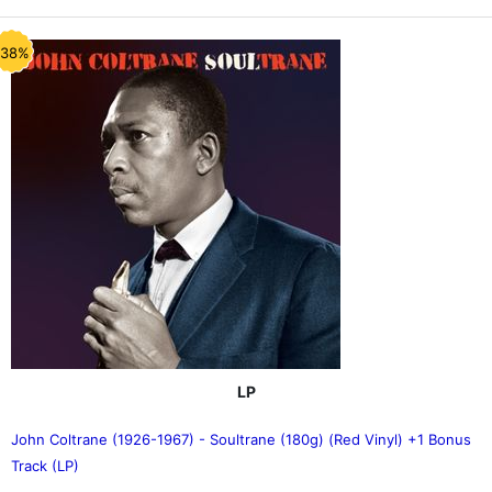
-38%
LP
John Coltrane (1926-1967) - Soultrane (180g) (Red Vinyl) +1 Bonus
Track (LP)