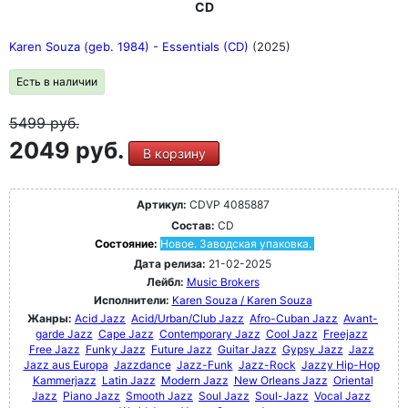
CD
Karen Souza (geb. 1984) - Essentials (CD)
(2025)
Есть в наличии
5499
руб.
2049 руб.
В корзину
Артикул:
CDVP 4085887
Состав:
CD
Состояние:
Новое. Заводская упаковка.
Дата релиза:
21-02-2025
Лейбл:
Music Brokers
Исполнители:
Karen Souza / Karen Souza
Жанры:
Acid Jazz
Acid/Urban/Club Jazz
Afro-Cuban Jazz
Avant-
garde Jazz
Cape Jazz
Contemporary Jazz
Cool Jazz
Freejazz
Free Jazz
Funky Jazz
Future Jazz
Guitar Jazz
Gypsy Jazz
Jazz
Jazz aus Europa
Jazzdance
Jazz-Funk
Jazz-Rock
Jazzy Hip-Hop
Kammerjazz
Latin Jazz
Modern Jazz
New Orleans Jazz
Oriental
Jazz
Piano Jazz
Smooth Jazz
Soul Jazz
Soul-Jazz
Vocal Jazz