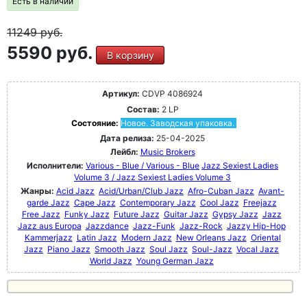
Есть в наличии
11249
руб.
5590 руб.
В корзину
Артикул:
CDVP 4086924
Состав:
2 LP
Состояние:
Новое. Заводская упаковка.
Дата релиза:
25-04-2025
Лейбл:
Music Brokers
Исполнители:
Various - Blue / Various - Blue
Jazz Sexiest Ladies
Volume 3 / Jazz Sexiest Ladies Volume 3
Жанры:
Acid Jazz
Acid/Urban/Club Jazz
Afro-Cuban Jazz
Avant-
garde Jazz
Cape Jazz
Contemporary Jazz
Cool Jazz
Freejazz
Free Jazz
Funky Jazz
Future Jazz
Guitar Jazz
Gypsy Jazz
Jazz
Jazz aus Europa
Jazzdance
Jazz-Funk
Jazz-Rock
Jazzy Hip-Hop
Kammerjazz
Latin Jazz
Modern Jazz
New Orleans Jazz
Oriental
Jazz
Piano Jazz
Smooth Jazz
Soul Jazz
Soul-Jazz
Vocal Jazz
World Jazz
Young German Jazz