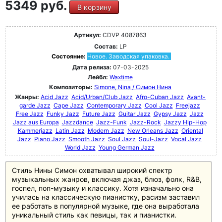
5349 руб.
В корзину
Артикул:
CDVP 4087863
Состав:
LP
Состояние:
Новое. Заводская упаковка.
Дата релиза:
07-03-2025
Лейбл:
Waxtime
Композиторы:
Simone, Nina / Симон Нина
Жанры:
Acid Jazz
Acid/Urban/Club Jazz
Afro-Cuban Jazz
Avant-
garde Jazz
Cape Jazz
Contemporary Jazz
Cool Jazz
Freejazz
Free Jazz
Funky Jazz
Future Jazz
Guitar Jazz
Gypsy Jazz
Jazz
Jazz aus Europa
Jazzdance
Jazz-Funk
Jazz-Rock
Jazzy Hip-Hop
Kammerjazz
Latin Jazz
Modern Jazz
New Orleans Jazz
Oriental
Jazz
Piano Jazz
Smooth Jazz
Soul Jazz
Soul-Jazz
Vocal Jazz
World Jazz
Young German Jazz
Стиль Нины Симон охватывал широкий спектр
музыкальных жанров, включая джаз, блюз, фолк, R&B,
госпел, поп-музыку и классику. Хотя изначально она
училась на классическую пианистку, расизм заставил
ее работать в популярной музыке, где она выработала
уникальный стиль как певицы, так и пианистки.