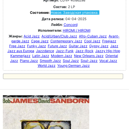
Артикул:
CDVP 4086298
Состав:
2 LP
Состояние:
Новое. Заводская упаковка.
Дата релиза:
04-04-2025
Лейбл:
Concord
Исполнители:
HIROMI / HIROMI
Жанры:
Acid Jazz
Acid/Urban/Club Jazz
Afro-Cuban Jazz
Avant-
garde Jazz
Cape Jazz
Contemporary Jazz
Cool Jazz
Freejazz
Free Jazz
Funky Jazz
Future Jazz
Guitar Jazz
Gypsy Jazz
Jazz
Jazz aus Europa
Jazzdance
Jazz-Funk
Jazz-Rock
Jazzy Hip-Hop
Kammerjazz
Latin Jazz
Modern Jazz
New Orleans Jazz
Oriental
Jazz
Piano Jazz
Smooth Jazz
Soul Jazz
Soul-Jazz
Vocal Jazz
World Jazz
Young German Jazz