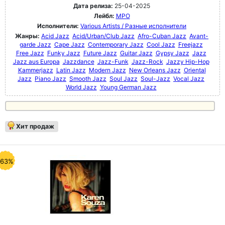
Дата релиза:
25-04-2025
Лейбл:
MPO
Исполнители:
Various Artists / Разные исполнители
Жанры:
Acid Jazz
Acid/Urban/Club Jazz
Afro-Cuban Jazz
Avant-
garde Jazz
Cape Jazz
Contemporary Jazz
Cool Jazz
Freejazz
Free Jazz
Funky Jazz
Future Jazz
Guitar Jazz
Gypsy Jazz
Jazz
Jazz aus Europa
Jazzdance
Jazz-Funk
Jazz-Rock
Jazzy Hip-Hop
Kammerjazz
Latin Jazz
Modern Jazz
New Orleans Jazz
Oriental
Jazz
Piano Jazz
Smooth Jazz
Soul Jazz
Soul-Jazz
Vocal Jazz
World Jazz
Young German Jazz
Хит продаж
-63%