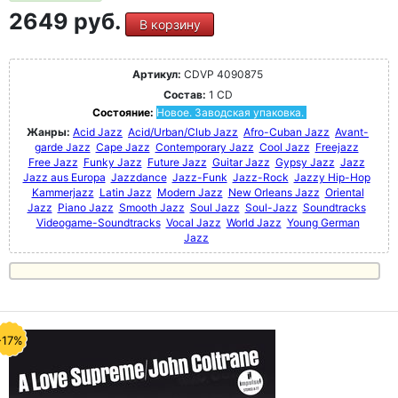
2649 руб.
В корзину
Артикул:
CDVP 4090875
Состав:
1 CD
Состояние:
Новое. Заводская упаковка.
Жанры:
Acid Jazz
Acid/Urban/Club Jazz
Afro-Cuban Jazz
Avant-
garde Jazz
Cape Jazz
Contemporary Jazz
Cool Jazz
Freejazz
Free Jazz
Funky Jazz
Future Jazz
Guitar Jazz
Gypsy Jazz
Jazz
Jazz aus Europa
Jazzdance
Jazz-Funk
Jazz-Rock
Jazzy Hip-Hop
Kammerjazz
Latin Jazz
Modern Jazz
New Orleans Jazz
Oriental
Jazz
Piano Jazz
Smooth Jazz
Soul Jazz
Soul-Jazz
Soundtracks
Videogame-Soundtracks
Vocal Jazz
World Jazz
Young German
Jazz
-17%