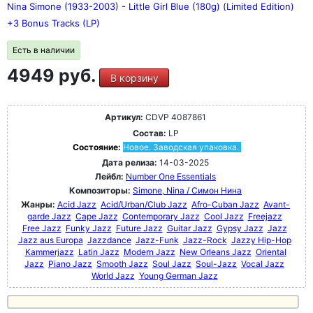
Nina Simone (1933-2003) - Little Girl Blue (180g) (Limited Edition)
+3 Bonus Tracks (LP)
Есть в наличии
4949 руб.
В корзину
Артикул:
CDVP 4087861
Состав:
LP
Состояние:
Новое. Заводская упаковка.
Дата релиза:
14-03-2025
Лейбл:
Number One Essentials
Композиторы:
Simone, Nina / Симон Нина
Жанры:
Acid Jazz
Acid/Urban/Club Jazz
Afro-Cuban Jazz
Avant-
garde Jazz
Cape Jazz
Contemporary Jazz
Cool Jazz
Freejazz
Free Jazz
Funky Jazz
Future Jazz
Guitar Jazz
Gypsy Jazz
Jazz
Jazz aus Europa
Jazzdance
Jazz-Funk
Jazz-Rock
Jazzy Hip-Hop
Kammerjazz
Latin Jazz
Modern Jazz
New Orleans Jazz
Oriental
Jazz
Piano Jazz
Smooth Jazz
Soul Jazz
Soul-Jazz
Vocal Jazz
World Jazz
Young German Jazz