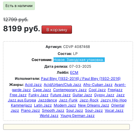
Есть в наличии
12799
руб.
8199 руб.
В корзину
Артикул:
CDVP 4087468
Состав:
LP
Состояние:
Новое. Заводская упаковка.
Дата релиза:
07-03-2025
Лейбл:
ECM
Исполнители:
Paul Bley (1932-2016) / Paul Bley (1932-2016)
Жанры:
Acid Jazz
Acid/Urban/Club Jazz
Afro-Cuban Jazz
Avant-
garde Jazz
Cape Jazz
Contemporary Jazz
Cool Jazz
Freejazz
Free Jazz
Funky Jazz
Future Jazz
Guitar Jazz
Gypsy Jazz
Jazz
Jazz aus Europa
Jazzdance
Jazz-Funk
Jazz-Rock
Jazzy Hip-Hop
Kammerjazz
Latin Jazz
Modern Jazz
New Orleans Jazz
Oriental
Jazz
Piano Jazz
Smooth Jazz
Soul Jazz
Soul-Jazz
Vocal Jazz
World Jazz
Young German Jazz