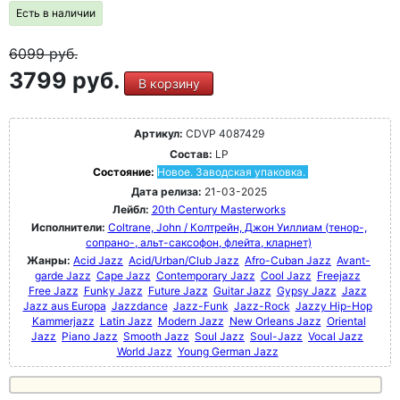
Есть в наличии
6099
руб.
3799 руб.
В корзину
Артикул:
CDVP 4087429
Состав:
LP
Состояние:
Новое. Заводская упаковка.
Дата релиза:
21-03-2025
Лейбл:
20th Century Masterworks
Исполнители:
Coltrane, John / Колтрейн, Джон Уиллиам (тенор-,
сопрано-, альт-саксофон, флейта, кларнет)
Жанры:
Acid Jazz
Acid/Urban/Club Jazz
Afro-Cuban Jazz
Avant-
garde Jazz
Cape Jazz
Contemporary Jazz
Cool Jazz
Freejazz
Free Jazz
Funky Jazz
Future Jazz
Guitar Jazz
Gypsy Jazz
Jazz
Jazz aus Europa
Jazzdance
Jazz-Funk
Jazz-Rock
Jazzy Hip-Hop
Kammerjazz
Latin Jazz
Modern Jazz
New Orleans Jazz
Oriental
Jazz
Piano Jazz
Smooth Jazz
Soul Jazz
Soul-Jazz
Vocal Jazz
World Jazz
Young German Jazz