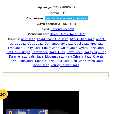
Артикул:
CDVP 4086737
Состав:
LP
Состояние:
Новое. Заводская упаковка.
Дата релиза:
31-05-2024
Лейбл:
Second Records
Исполнители:
Baker, Chet / Baker, Chet
Жанры:
Acid Jazz
Acid/Urban/Club Jazz
Afro-Cuban Jazz
Avant-
garde Jazz
Cape Jazz
Contemporary Jazz
Cool Jazz
Freejazz
Free Jazz
Funky Jazz
Future Jazz
Guitar Jazz
Gypsy Jazz
Jazz
Jazz aus Europa
Jazzdance
Jazz-Funk
Jazz-Rock
Jazzy Hip-Hop
Kammerjazz
Latin Jazz
Modern Jazz
New Orleans Jazz
Oriental
Jazz
Piano Jazz
Smooth Jazz
Soul Jazz
Soul-Jazz
Vocal Jazz
World Jazz
Young German Jazz
-26%