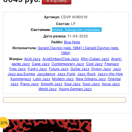
В корзину
Артикул:
CDVP 4090019
Состав:
LP
Состояние:
Новое. Заводская упаковка.
Дата релиза:
11-04-2025
Лейбл:
Blue Note
Исполнители:
Gerald Clayton (geb. 1984) / Gerald Clayton (geb.
1984)
Жанры:
Acid Jazz
Acid/Urban/Club Jazz
Afro-Cuban Jazz
Avant-
garde Jazz
Cape Jazz
Contemporary Jazz
Cool Jazz
Freejazz
Free Jazz
Funky Jazz
Future Jazz
Guitar Jazz
Gypsy Jazz
Jazz
Jazz aus Europa
Jazzdance
Jazz-Funk
Jazz-Rock
Jazzy Hip-Hop
Kammerjazz
Latin Jazz
Modern Jazz
New Orleans Jazz
Oriental
Jazz
Piano Jazz
Smooth Jazz
Soul Jazz
Soul-Jazz
Vocal Jazz
World Jazz
Young German Jazz
-37%