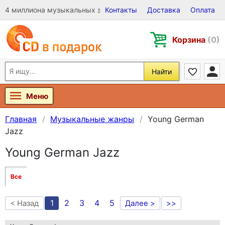
4 миллиона музыкальных записей на Виниле, CD и DVD
Контакты
Доставка
Оплата
Корзина
(0)
Найти
Меню
Главная
Музыкальные жанры
Young German
Jazz
Young German Jazz
Все
1
2
3
4
5
< Назад
Далее >
>>