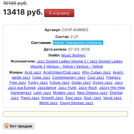
16149
руб.
13418 руб.
В корзину
Артикул:
CDVP 4086923
Состав:
2 LP
Состояние:
Новое. Заводская упаковка.
Дата релиза:
07-03-2025
Лейбл:
Music Brokers
Исполнители:
Jazz Sexiest Ladies Volume 2 / Jazz Sexiest Ladies
Volume 2
Various - Yellow / Various - Yellow
Жанры:
Acid Jazz
Acid/Urban/Club Jazz
Afro-Cuban Jazz
Avant-
garde Jazz
Cape Jazz
Contemporary Jazz
Cool Jazz
Freejazz
Free Jazz
Funky Jazz
Future Jazz
Guitar Jazz
Gypsy Jazz
Jazz
Jazz aus Europa
Jazzdance
Jazz-Funk
Jazz-Rock
Jazzy Hip-Hop
Kammerjazz
Latin Jazz
Modern Jazz
New Orleans Jazz
Oriental
Jazz
Piano Jazz
Smooth Jazz
Soul Jazz
Soul-Jazz
Vocal Jazz
World Jazz
Young German Jazz
Хит продаж