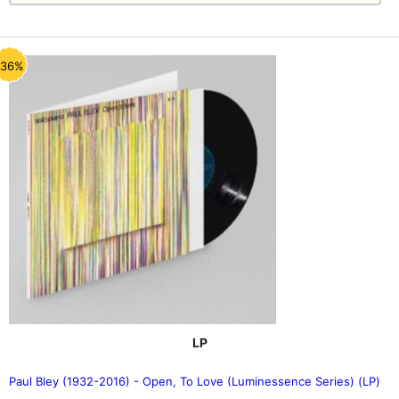
-36%
LP
Paul Bley (1932-2016) - Open, To Love (Luminessence Series) (LP)