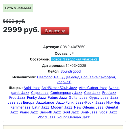
Есть в наличии
5699
руб.
2999 руб.
В корзину
Артикул:
CDVP 4087859
Состав:
LP
Состояние:
Новое. Заводская упаковка.
Дата релиза:
14-03-2025
Лейбл:
Soundsgood
Исполнители:
Desmond, Paul / Дезмонд, Пол (альт-саксофон,
кларнет)
Жанры:
Acid Jazz
Acid/Urban/Club Jazz
Afro-Cuban Jazz
Avant-
garde Jazz
Cape Jazz
Contemporary Jazz
Cool Jazz
Freejazz
Free Jazz
Funky Jazz
Future Jazz
Guitar Jazz
Gypsy Jazz
Jazz
Jazz aus Europa
Jazzdance
Jazz-Funk
Jazz-Rock
Jazzy Hip-Hop
Kammerjazz
Latin Jazz
Modern Jazz
New Orleans Jazz
Oriental
Jazz
Piano Jazz
Smooth Jazz
Soul Jazz
Soul-Jazz
Vocal Jazz
World Jazz
Young German Jazz