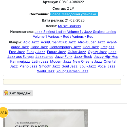
Артикул:
CDVP 4086922
Состав:
2 LP
Состояние:
Новое. Заводская упаковка.
Дата релиза:
21-02-2025
Лейбл:
Music Brokers
Исполнители:
Jazz Sexiest Ladies Volume 1 / Jazz Sexiest Ladies
Volume 1
Various - Red / Various - Red
Жанры:
Acid Jazz
Acid/Urban/Club Jazz
Afro-Cuban Jazz
Avant-
garde Jazz
Cape Jazz
Contemporary Jazz
Cool Jazz
Freejazz
Free Jazz
Funky Jazz
Future Jazz
Guitar Jazz
Gypsy Jazz
Jazz
Jazz aus Europa
Jazzdance
Jazz-Funk
Jazz-Rock
Jazzy Hip-Hop
Kammerjazz
Latin Jazz
Modern Jazz
New Orleans Jazz
Oriental
Jazz
Piano Jazz
Smooth Jazz
Soul Jazz
Soul-Jazz
Vocal Jazz
World Jazz
Young German Jazz
Хит продаж
-38%