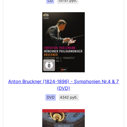
CD
15757 руб.
Anton Bruckner (1824-1896) - Symphonien Nr.4 & 7
(DVD)
DVD
4342 руб.