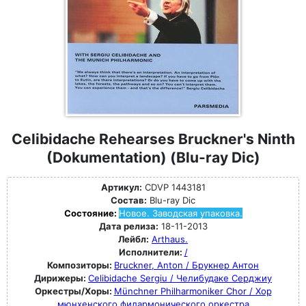
Celibidache Rehearses Bruckner's Ninth
(Dokumentation) (Blu-ray Dic)
Артикул:
CDVP 1443181
Состав:
Blu-ray Dic
Состояние:
Новое. Заводская упаковка.
Дата релиза:
18-11-2013
Лейбл:
Arthaus.
Исполнители:
/
Композиторы:
Bruckner, Anton / Брукнер Антон
Дирижеры:
Celibidache Sergiu / Челибудаке Серджиу
Оркестры/Хоры:
Münchner Philharmoniker Chor / Хор
мюнхенского филармонического оркестра