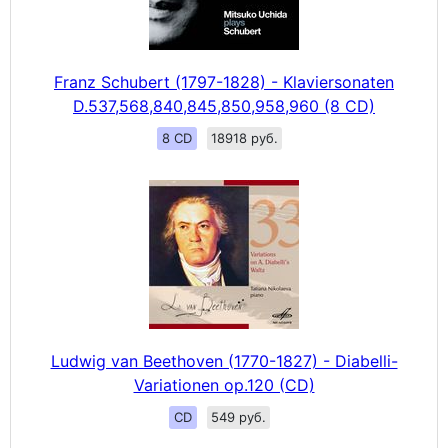
Franz Schubert (1797-1828) - Klaviersonaten
D.537,568,840,845,850,958,960 (8 CD)
8 CD
18918 руб.
Ludwig van Beethoven (1770-1827) - Diabelli-
Variationen op.120 (CD)
CD
549 руб.