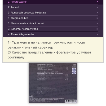
1. Allegro aperto
×
2. Andante
×
3. Rondo alla cosacca: Moderato
×
1. Allegro con brio
×
2. Marcia funebre: Adagio assai
×
3. Scherzo: Allegro vivace
×
4. Finale: Allegro molto
×
1) Фрагменты не являются трек-листом и носят
ознакомительный характер
2) Качество представленных фрагментов уступает
оригиналу