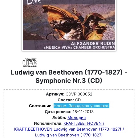
Ludwig van Beethoven (1770-1827) -
Symphonie Nr.3 (CD)
Артикул:
CDVP 000052
Состав:
CD
Состояние:
Новое. Заводская упаковка.
Дата релиза:
18-11-2013
Лейбл:
Мелодия
Исполнители:
KRAFT,BEETHOVEN /
KRAFT,BEETHOVEN
Ludwig van Beethoven (1770-1827) /
Ludwig van Beethoven (1770-1827)