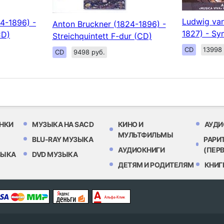
Ludwig van
4-1896) -
Anton Bruckner (1824-1896) -
1827) - Sy
CD)
Streichquintett F-dur (CD)
CD
13998 
CD
9498 руб.
НКИ
МУЗЫКА НА SACD
КИНО И
АУДИ
МУЛЬТФИЛЬМЫ
BLU-RAY МУЗЫКА
РАРИ
АУДИОКНИГИ
(ПЕР
ЗЫКА
DVD МУЗЫКА
ДЕТЯМ И РОДИТЕЛЯМ
КНИГ