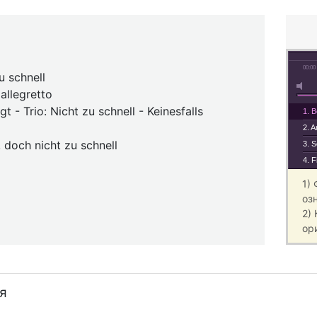
00:00
u schnell
allegretto
t - Trio: Nicht zu schnell - Keinesfalls
1. B
2. A
, doch nicht zu schnell
3. S
4. F
1)
оз
2)
ор
я