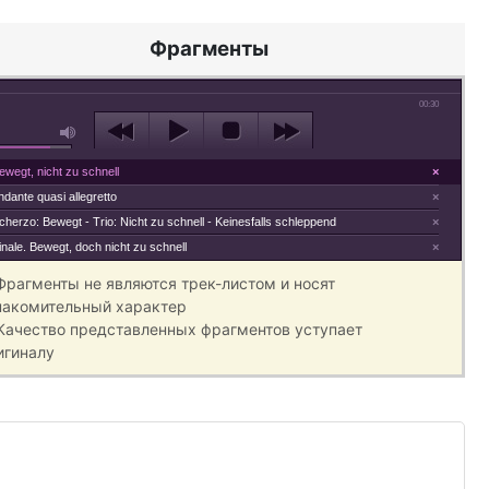
Фрагменты
00:30
ewegt, nicht zu schnell
×
ndante quasi allegretto
×
cherzo: Bewegt - Trio: Nicht zu schnell - Keinesfalls schleppend
×
inale. Bewegt, doch nicht zu schnell
×
 Фрагменты не являются трек-листом и носят
накомительный характер
 Качество представленных фрагментов уступает
игиналу