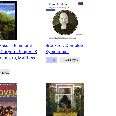
Mass in F minor &
Bruckner: Complete
 Corydon Singers &
Symphonies
rchestra, Matthew
10 CD
16600 руб.
7 руб.