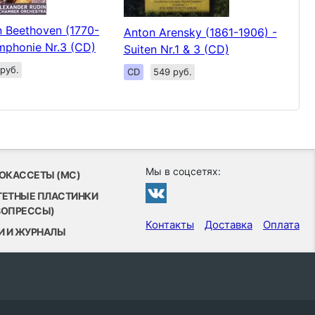
 Beethoven (1770-
Anton Arensky (1861-1906) -
mphonie Nr.3 (CD)
Suiten Nr.1 & 3 (CD)
руб.
CD
549 руб.
Мы в соцсетях:
ОКАССЕТЫ (MC)
ТЕТНЫЕ ПЛАСТИНКИ
ВОПРЕССЫ)
Контакты
Доставка
Оплата
И И ЖУРНАЛЫ