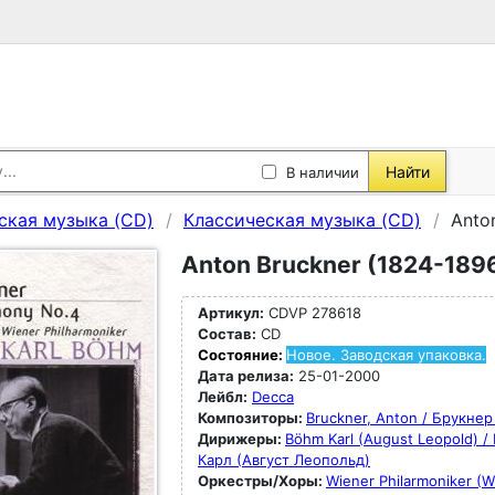
Найти
В наличии
ская музыка (CD)
Классическая музыка (CD)
Anto
Anton Bruckner (1824-1896
Артикул:
CDVP 278618
Состав:
CD
Состояние:
Новое. Заводская упаковка.
Дата релиза:
25-01-2000
Лейбл:
Decca
Композиторы:
Bruckner, Anton / Брукнер
Дирижеры:
Böhm Karl (August Leopold) /
Карл (Август Леопольд)
Оркестры/Хоры:
Wiener Philarmoniker (W