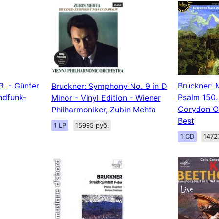
3. - Günter
Bruckner: 
Bruckner: Symphony No. 9 in D
ndfunk-
Psalm 150.
Minor - Vinyl Edition - Wiener
Corydon O
Philharmoniker, Zubin Mehta
Best
1 LP
15995 руб.
1 CD
1472