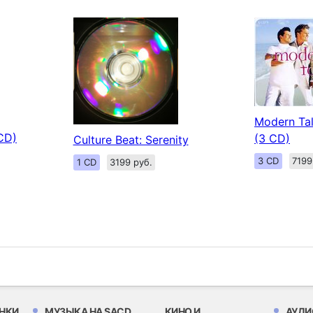
Modern Tal
CD)
(3 CD)
Culture Beat: Serenity
3 CD
7199
1 CD
3199 руб.
НКИ
МУЗЫКА НА SACD
КИНО И
АУДИ