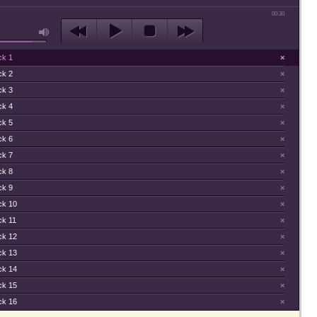
00:30
ck 1
×
ck 2
×
ck 3
×
ck 4
×
ck 5
×
ck 6
×
ck 7
×
ck 8
×
ck 9
×
ck 10
×
ck 11
×
ck 12
×
ck 13
×
ck 14
×
ck 15
×
ck 16
×