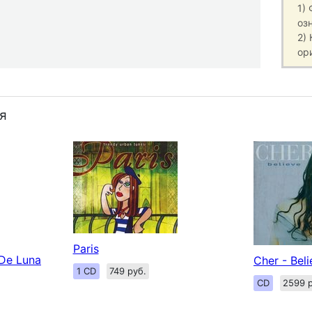
1)
оз
2)
ор
я
Paris
 De Luna
Cher - Bel
1 CD
749 руб.
CD
2599 р