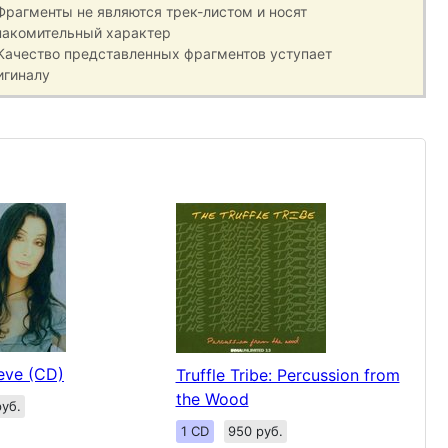
 Фрагменты не являются трек-листом и носят
накомительный характер
 Качество представленных фрагментов уступает
игиналу
ieve (CD)
Truffle Tribe: Percussion from
the Wood
уб.
1 CD
950 руб.