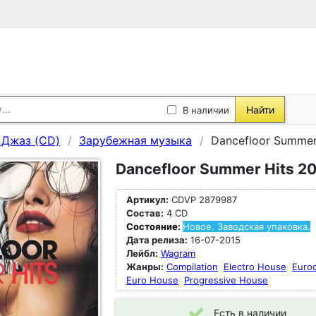
Найти
В наличии
, Джаз (CD)
Зарубежная музыка
Dancefloor Summer
Dancefloor Summer Hits 20
Артикул:
CDVP 2879987
Состав:
4 CD
Состояние:
Новое. Заводская упаковка.
Дата релиза:
16-07-2015
Лейбл:
Wagram
Жанры:
Compilation
Electro House
Euro
Euro House
Progressive House
Есть в наличии