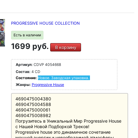
PROGRESSIVE HOUSE COLLECTION
Есть в наличии
1699 руб.
В корзину
Артикул:
CDVP 4054668
Состав:
4 CD
Состояние:
Новое. Заводская упаковка.
Жанры:
Progressive House
4690475004380
4690475004588
4690475000061
4690475008982
Погрузитесь в Уникальный Мир Progressive House
с Нашей Новой Подборкой Треков!
Progressive house это динамичное сочетание
мощной энергии и невообразимой атмосферы,