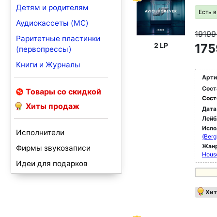
Детям и родителям
Есть 
Аудиокассеты (MC)
1919
Раритетные пластинки
2 LP
175
(первопрессы)
Книги и Журналы
Арти
Сост
Товары со скидкой
Сост
Хиты продаж
Дата
Лейб
Испо
Исполнители
(Berg
Жан
Фирмы звукозаписи
Hous
Идеи для подарков
Хит