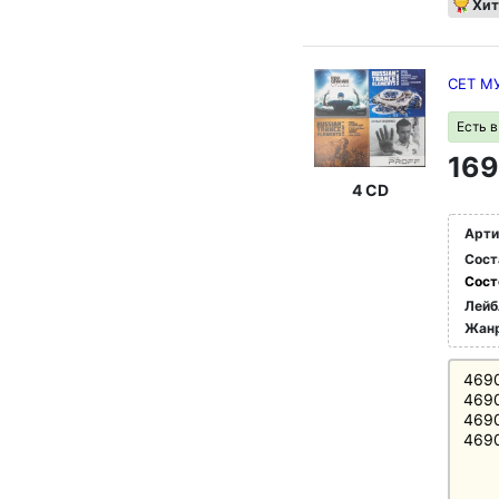
Хит
СЕТ М
Есть 
169
4 CD
Арти
Сост
Сост
Лейб
Жан
469
469
469
469