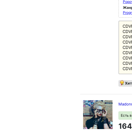
Popo
Жан
Progr
CD
C
CDV
CDV
CDV
CDV
CDV
CDV
CDV
Хит
Madonn
Есть 
164