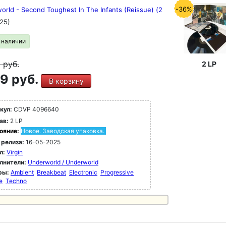
-36%
rld - Second Toughest In The Infants (Reissue) (2
25)
в наличии
9
руб.
2 LP
9 руб.
В корзину
кул:
CDVP 4096640
ав:
2 LP
ояние:
Новое. Заводская упаковка.
 релиза:
16-05-2025
л:
Virgin
лнители:
Underworld / Underworld
ры:
Ambient
Breakbeat
Electronic
Progressive
e
Techno