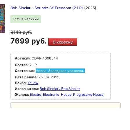
Bob Sinclar - Soundz Of Freedom (2 LP)
(2025)
Есть в наличии
9149
руб.
7699 руб.
В корзину
Артикул:
CDVP 4090544
Состав:
2 LP
Состояние:
Новое. Заводская упаковка.
Дата релиза:
25-04-2025
Лейбл:
Yellow
Исполнители:
Bob Sinclar / Bob Sinclar
Жанры:
Electro
Electronic
House
Progressive House