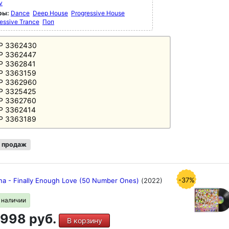
v
ры:
Dance
Deep House
Progressive House
essive Trance
Поп
VP 3362430
DVP 3362447
P 3362841
P 3363159
P 3362960
P 3325425
P 3362760
P 3362414
P 3363189
 продаж
-37%
a - Finally Enough Love (50 Number Ones)
(2022)
в наличии
998 руб.
В корзину