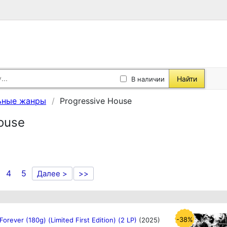
Найти
В наличии
ьные жанры
Progressive House
ouse
4
5
Далее >
>>
-38%
- Forever (180g) (Limited First Edition) (2 LP)
(2025)