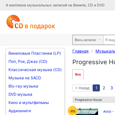
4 миллиона музыкальных записей на Виниле, CD и DVD
Главная
Музыкал
Виниловые Пластинки (LP)
Progressive H
Поп, Рок, Джаз (CD)
Классическая музыка (CD)
Все
Музыка на SACD
Blu-ray музыка
1
2
3
< Назад
DVD музыка
Progressive House
Кино и мультфильмы
Аудиокниги
-8%
Avicii 