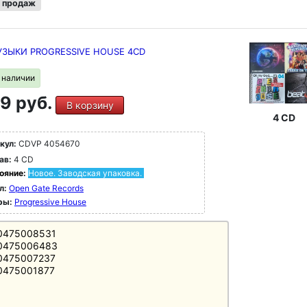
 продаж
УЗЫКИ PROGRESSIVE HOUSE 4CD
в наличии
9 руб.
В корзину
4 CD
кул:
CDVP 4054670
ав:
4 CD
ояние:
Новое. Заводская упаковка.
л:
Open Gate Records
ры:
Progressive House
0475008531
0475006483
0475007237
0475001877