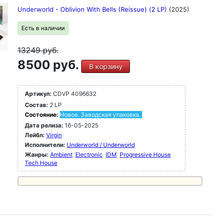
Underworld - Oblivion With Bells (Reissue) (2 LP)
(2025)
Есть в наличии
13249
руб.
8500 руб.
В корзину
Артикул:
CDVP 4096632
Состав:
2 LP
Состояние:
Новое. Заводская упаковка.
Дата релиза:
16-05-2025
Лейбл:
Virgin
Исполнители:
Underworld / Underworld
Жанры:
Ambient
Electronic
IDM
Progressive House
Tech House