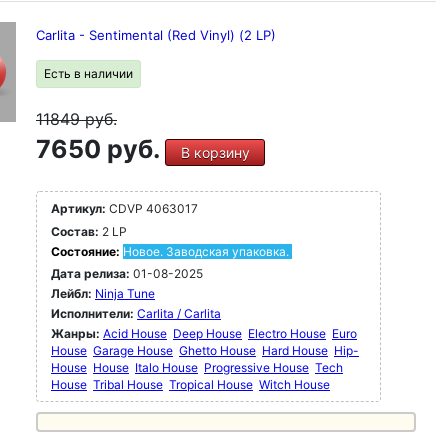
Carlita - Sentimental (Red Vinyl) (2 LP)
Есть в наличии
11849
руб.
7650 руб.
В корзину
Артикул:
CDVP 4063017
Состав:
2 LP
Состояние:
Новое. Заводская упаковка.
Дата релиза:
01-08-2025
Лейбл:
Ninja Tune
Исполнители:
Carlita / Carlita
Жанры:
Acid House
Deep House
Electro House
Euro
House
Garage House
Ghetto House
Hard House
Hip-
House
House
Italo House
Progressive House
Tech
House
Tribal House
Tropical House
Witch House