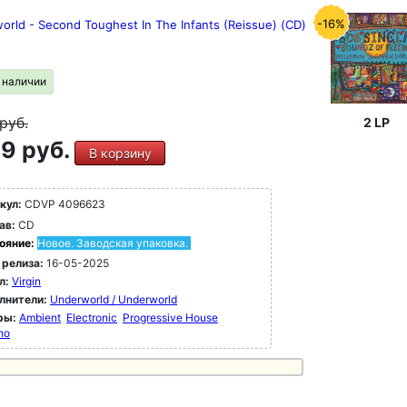
-16%
orld - Second Toughest In The Infants (Reissue) (CD)
в наличии
руб.
2 LP
9 руб.
В корзину
кул:
CDVP 4096623
ав:
CD
ояние:
Новое. Заводская упаковка.
 релиза:
16-05-2025
л:
Virgin
лнители:
Underworld / Underworld
ры:
Ambient
Electronic
Progressive House
no