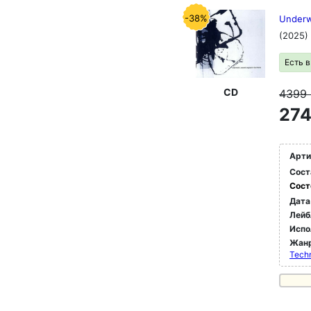
-38%
Underw
(2025)
Есть 
CD
4399
274
Арти
Сост
Сост
Дата
Лейб
Испо
Жан
Tech