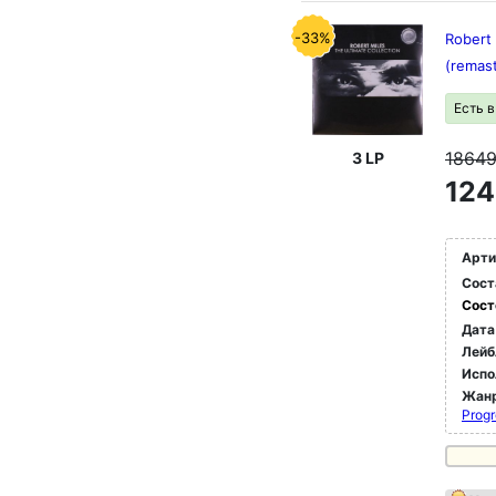
-33%
Robert 
(remas
Есть 
1864
3 LP
124
Арти
Сост
Сост
Дата
Лейб
Испо
Жан
Progr