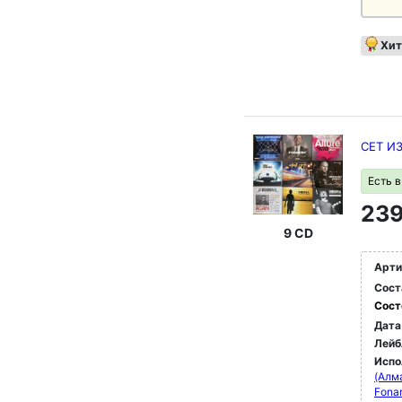
Хит
СЕТ И
Есть 
239
9 CD
Арти
Сост
Сост
Дата
Лейб
Испо
(Алм
Fona