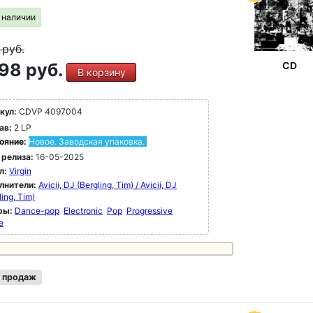
в наличии
9
руб.
98 руб.
CD
В корзину
кул:
CDVP 4097004
ав:
2 LP
ояние:
Новое. Заводская упаковка.
 релиза:
16-05-2025
л:
Virgin
лнители:
Avicii, DJ (Bergling, Tim) / Avicii, DJ
ling, Tim)
ры:
Dance-pop
Electronic
Pop
Progressive
e
 продаж