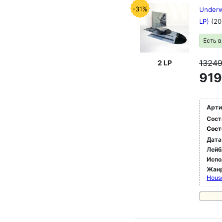
-31%
Underwo
LP)
(20
Есть 
1324
2 LP
919
Арти
Сост
Сост
Дата
Лейб
Испо
Жан
Hous