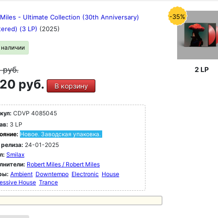
-35%
Miles - Ultimate Collection (30th Anniversary)
tered) (3 LP)
(2025)
в наличии
9
руб.
2 LP
20 руб.
В корзину
кул:
CDVP 4085045
ав:
3 LP
ояние:
Новое. Заводская упаковка.
 релиза:
24-01-2025
л:
Smilax
лнители:
Robert Miles / Robert Miles
ры:
Ambient
Downtempo
Electronic
House
essive House
Trance