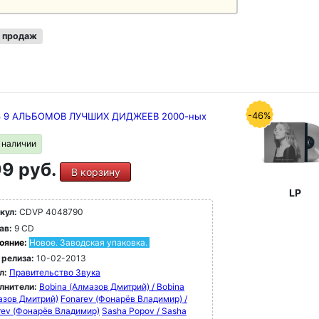
 продаж
-46%
З 9 АЛЬБОМОВ ЛУЧШИХ ДИДЖЕЕВ 2000-ных
в наличии
9 руб.
В корзину
LP
кул:
CDVP 4048790
ав:
9 CD
ояние:
Новое. Заводская упаковка.
 релиза:
10-02-2013
л:
Правительство Звука
лнители:
Bobina (Алмазов Дмитрий) / Bobina
азов Дмитрий)
Fonarev (Фонарёв Владимир) /
rev (Фонарёв Владимир)
Sasha Popov / Sasha