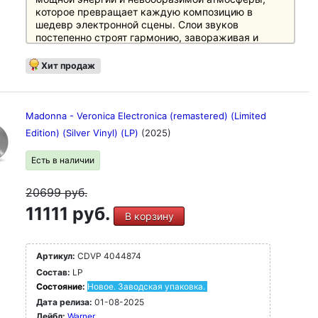
которое превращает каждую композицию в
шедевр электронной сцены. Слои звуков
постепенно строят гармонию, завораживая и
вознося слушателя высоко над повседневностью.
Хит продаж
Madonna - Veronica Electronica (remastered) (Limited
Edition) (Silver Vinyl) (LP)
(2025)
Есть в наличии
20699
руб.
11111 руб.
В корзину
Артикул:
CDVP 4044874
Состав:
LP
Состояние:
Новое. Заводская упаковка.
Дата релиза:
01-08-2025
Лейбл:
Warner