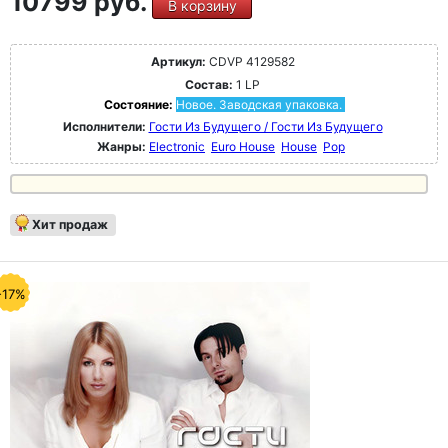
10799 руб.
В корзину
Артикул:
CDVP 4129582
Состав:
1 LP
Состояние:
Новое. Заводская упаковка.
Исполнители:
Гости Из Будущего / Гости Из Будущего
Жанры:
Electronic
Euro House
House
Pop
Хит продаж
-17%