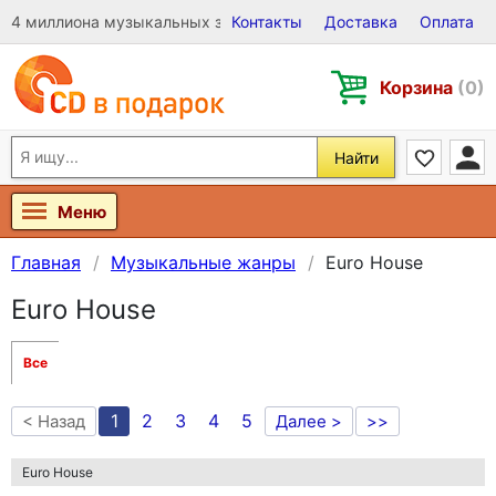
4 миллиона музыкальных записей на Виниле, CD и DVD
Контакты
Доставка
Оплата
Корзина
(0)
Найти
Меню
Главная
Музыкальные жанры
Euro House
Euro House
Все
1
2
3
4
5
< Назад
Далее >
>>
Euro House