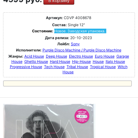
В корзину
Артикул:
CDVP 4008678
Состав:
Single 12"
Состояние:
Новое. Заводская упаковка.
Дата релиза:
20-10-2023
Лейбл:
Sony
Исполнители:
Purple Disco Machine / Purple Disco Machine
Жанры:
Acid House
Deep House
Electro House
Euro House
Garage
House
Ghetto House
Hard House
Hip-House
House
Italo House
Progressive House
Tech House
Tribal House
Tropical House
Witch
House