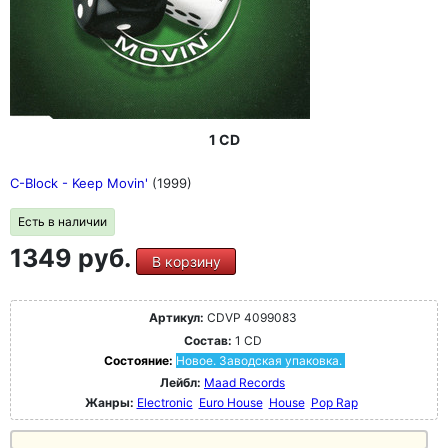
1 CD
C-Block - Keep Movin'
(1999)
Есть в наличии
1349 руб.
В корзину
Артикул:
CDVP 4099083
Состав:
1 CD
Состояние:
Новое. Заводская упаковка.
Лейбл:
Maad Records
Жанры:
Electronic
Euro House
House
Pop Rap