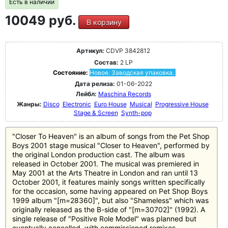
Есть в наличии
10049 руб.
В корзину
Артикул:
CDVP 3842812
Состав:
2 LP
Состояние:
Новое. Заводская упаковка.
Дата релиза:
01-06-2022
Лейбл:
Maschina Records
Жанры:
Disco
Electronic
Euro House
Musical
Progressive House
Stage & Screen
Synth-pop
"Closer To Heaven" is an album of songs from the Pet Shop
Boys 2001 stage musical "Closer to Heaven", performed by
the original London production cast. The album was
released in October 2001. The musical was premiered in
May 2001 at the Arts Theatre in London and ran until 13
October 2001, it features mainly songs written specifically
for the occasion, some having appeared on Pet Shop Boys
1999 album "[m=28360]", but also "Shameless" which was
originally released as the B-side of "[m=30702]" (1992). A
single release of "Positive Role Model" was planned but
eventually cancelled, with commissioned remixes