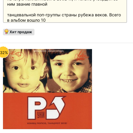
ним звание главной
танцевальной поп-группы страны рубежа веков. Всего
в альбом вошло 10
песен, в их числе — «Детская» и «Мне с тобою
Хит продаж
хорошо», которые долгое
время занимали верхние строчки хит-парадов.
-32%