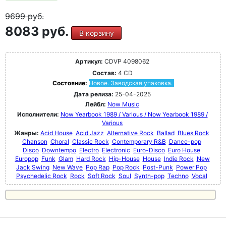
9699
руб.
8083 руб.
В корзину
Артикул:
CDVP 4098062
Состав:
4 CD
Состояние:
Новое. Заводская упаковка.
Дата релиза:
25-04-2025
Лейбл:
Now Music
Исполнители:
Now Yearbook 1989 / Various / Now Yearbook 1989 /
Various
Жанры:
Acid House
Acid Jazz
Alternative Rock
Ballad
Blues Rock
Chanson
Choral
Classic Rock
Contemporary R&B
Dance-pop
Disco
Downtempo
Electro
Electronic
Euro-Disco
Euro House
Europop
Funk
Glam
Hard Rock
Hip-House
House
Indie Rock
New
Jack Swing
New Wave
Pop Rap
Pop Rock
Post-Punk
Power Pop
Psychedelic Rock
Rock
Soft Rock
Soul
Synth-pop
Techno
Vocal