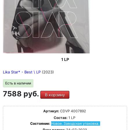
1 LP
Lika Star* - Best \ LP
(2023)
Есть в наличии
7588 руб.
В корзину
Артикул:
CDVP 4007892
Состав:
1 LP
Состояние:
Новое. Заводская упаковка.
Дата релиза:
24-07-2023