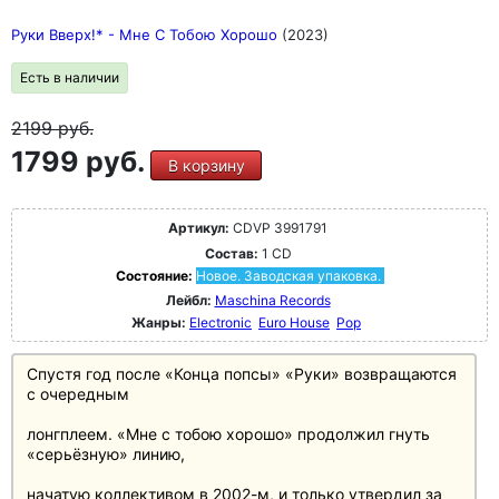
Руки Вверх!* - Мне С Тобою Хорошо
(2023)
Есть в наличии
2199
руб.
1799 руб.
В корзину
Артикул:
CDVP 3991791
Состав:
1 CD
Состояние:
Новое. Заводская упаковка.
Лейбл:
Maschina Records
Жанры:
Electronic
Euro House
Pop
Спустя год после «Конца попсы» «Руки» возвращаются
с очередным
лонгплеем. «Мне с тобою хорошо» продолжил гнуть
«серьёзную» линию,
начатую коллективом в 2002-м, и только утвердил за