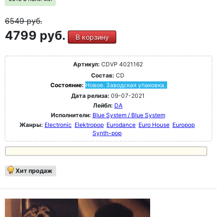
6549
руб.
4799 руб.
В корзину
Артикул:
CDVP 4021162
Состав:
CD
Состояние:
Новое. Заводская упаковка.
Дата релиза:
09-07-2021
Лейбл:
DA
Исполнители:
Blue System / Blue System
Жанры:
Electronic
Elektropop
Eurodance
Euro House
Europop
Synth-pop
Хит продаж