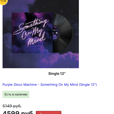
-11%
Single 12"
Purple Disco Machine - Something On My Mind (Single 12")
Есть в наличии
5149
руб.
4599 руб.