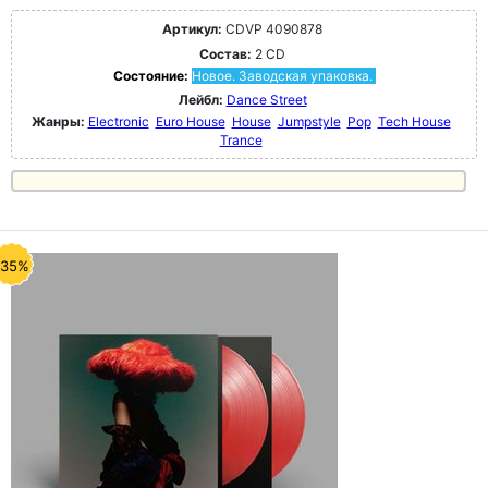
Артикул:
CDVP 4090878
Состав:
2 CD
Состояние:
Новое. Заводская упаковка.
Лейбл:
Dance Street
Жанры:
Electronic
Euro House
House
Jumpstyle
Pop
Tech House
Trance
-35%