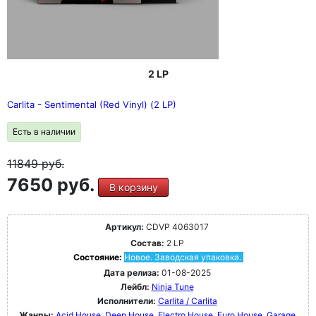
2 LP
Carlita - Sentimental (Red Vinyl) (2 LP)
Есть в наличии
11849
руб.
7650 руб.
В корзину
Артикул:
CDVP 4063017
Состав:
2 LP
Состояние:
Новое. Заводская упаковка.
Дата релиза:
01-08-2025
Лейбл:
Ninja Tune
Исполнители:
Carlita / Carlita
Жанры:
Acid House
Deep House
Electro House
Euro House
Garage