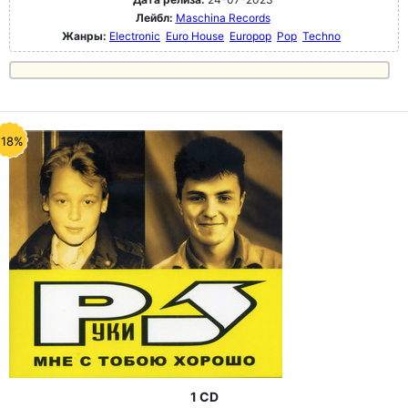
Лейбл:
Maschina Records
Жанры:
Electronic
Euro House
Europop
Pop
Techno
-18%
1 CD