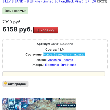
BILLY'S BAND - В Шляпе (Limited Edition,Black Vinyl) (LP) (0)
(2023)
Есть в наличии
7399
руб.
6158 руб.
В корзину
Артикул:
CDVP 4038720
Состав:
1 LP
Состояние:
Новое. Заводская упаковка.
Лейбл:
Maschina Records
Жанры:
Electronic
Euro House
Хит продаж