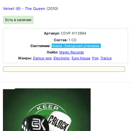
Velvet (6) - The Queen
(2010)
Есть в наличии
Артикул:
CDVP 4113894
Состав:
1 CD
Состояние:
Новое. Заводская упаковка.
Лейбл:
Magic Records
Жанры:
Dance-pop
Electronic
Euro House
Pop
Trance