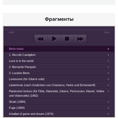
Фрагменты
00:00
01:00
Berio-mask
×
1. Niccolò Castiglioni
×
Love is in the world
×
2. Bernardo Pasquini
×
3. Luciano Berio
×
Lonesome (für Gitarre solo)
×
Liederkreis (nach Gedichten von Chamisso, Heine und Eichendorff)
×
Pianissimo furioso (für Flöte, Klarinette, Gitarre, Perkussion, Klavier, Violine
×
und Violoncello) (1982)
Strain (1984)
×
Fuge (1984)
×
A ballad of game and dream (1974)
×