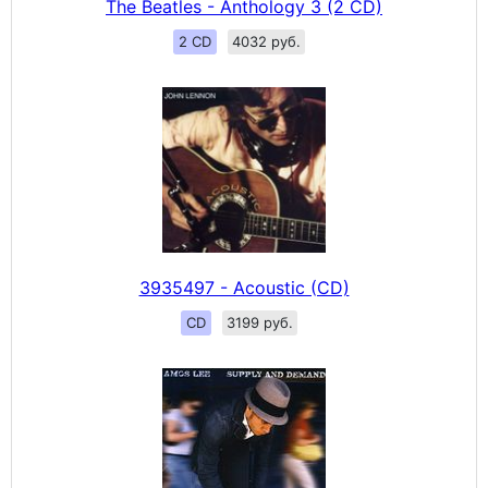
The Beatles - Anthology 3 (2 CD)
2 CD
4032 руб.
3935497 - Acoustic (CD)
CD
3199 руб.