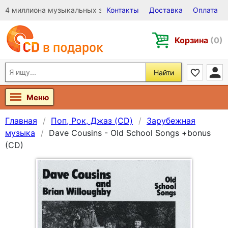
4 миллиона музыкальных записей на Виниле, CD и DVD
Контакты
Доставка
Оплата
Корзина
(0)
Найти
Меню
Главная
Поп, Рок, Джаз (CD)
Зарубежная
музыка
Dave Cousins - Old School Songs +bonus
(CD)