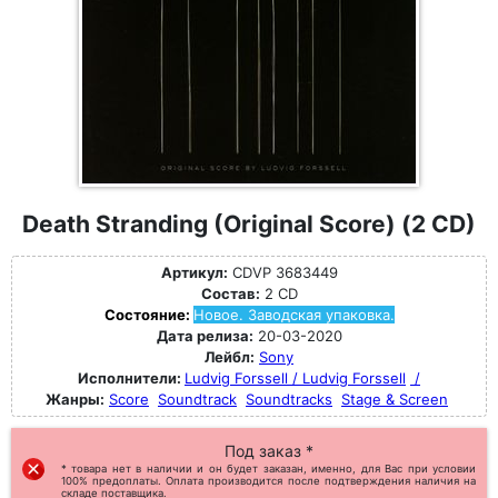
Death Stranding (Original Score) (2 CD)
Артикул:
CDVP 3683449
Состав:
2 CD
Состояние:
Новое. Заводская упаковка.
Дата релиза:
20-03-2020
Лейбл:
Sony
Исполнители:
Ludvig Forssell / Ludvig Forssell
/
Жанры:
Score
Soundtrack
Soundtracks
Stage & Screen
Под заказ *
* товара нет в наличии и он будет заказан, именно, для Вас при условии
100% предоплаты. Оплата производится после подтверждения наличия на
складе поставщика.