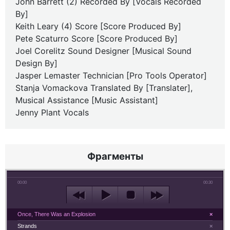
John Barrett (2) Recorded By [Vocals Recorded
By]
Keith Leary (4) Score [Score Produced By]
Pete Scaturro Score [Score Produced By]
Joel Corelitz Sound Designer [Musical Sound
Design By]
Jasper Lemaster Technician [Pro Tools Operator]
Stanja Vomackova Translated By [Translater],
Musical Assistance [Music Assistant]
Jenny Plant Vocals
Фрагменты
00:00
00:30
Once, There Was an Explosion
×
Strands
×