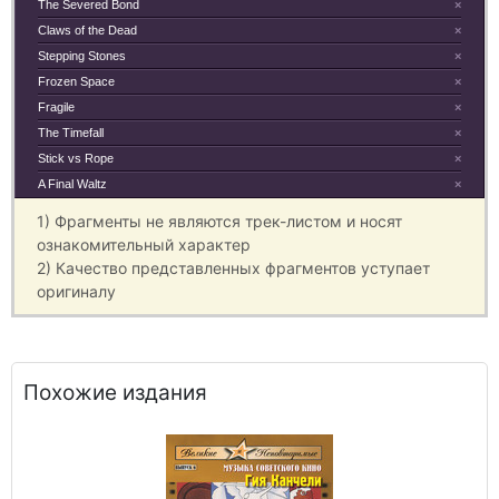
The Severed Bond
×
Claws of the Dead
×
Stepping Stones
×
Frozen Space
×
Fragile
×
The Timefall
×
Stick vs Rope
×
A Final Waltz
×
1) Фрагменты не являются трек-листом и носят
ознакомительный характер
2) Качество представленных фрагментов уступает
оригиналу
Похожие издания