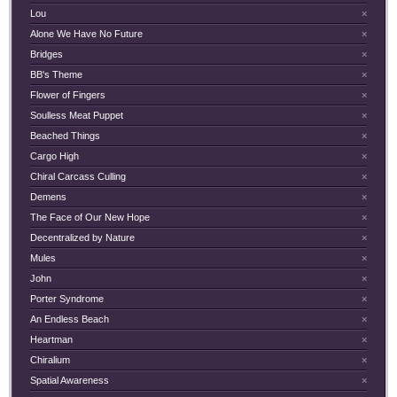
Lou
×
Alone We Have No Future
×
Bridges
×
BB's Theme
×
Flower of Fingers
×
Soulless Meat Puppet
×
Beached Things
×
Cargo High
×
Chiral Carcass Culling
×
Demens
×
The Face of Our New Hope
×
Decentralized by Nature
×
Mules
×
John
×
Porter Syndrome
×
An Endless Beach
×
Heartman
×
Chiralium
×
Spatial Awareness
×