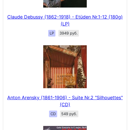
Claude Debussy (1862-1918) - Etüden Nr.1-12 (180g)
(LP)
LP
3949 руб.
Anton Arensky (1861-1906) - Suite Nr.2 "Silhouettes"
(CD)
CD
549 руб.