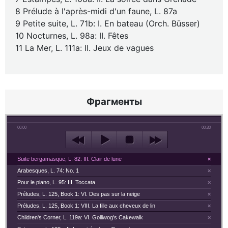
8 Prélude à l'après-midi d'un faune, L. 87a
9 Petite suite, L. 71b: I. En bateau (Orch. Büsser)
10 Nocturnes, L. 98a: II. Fêtes
11 La Mer, L. 111a: II. Jeux de vagues
Фрагменты
00:00
00:30
Suite bergamasque, L. 82: III. Clair de lune
×
Arabesques, L. 74: No. 1
×
Pour le piano, L. 95: III. Toccata
×
Préludes, L. 125, Book 1: VI. Des pas sur la neige
×
Préludes, L. 125, Book 1: VIII. La fille aux cheveux de lin
×
Children's Corner, L. 119a: VI. Golliwog's Cakewalk
×