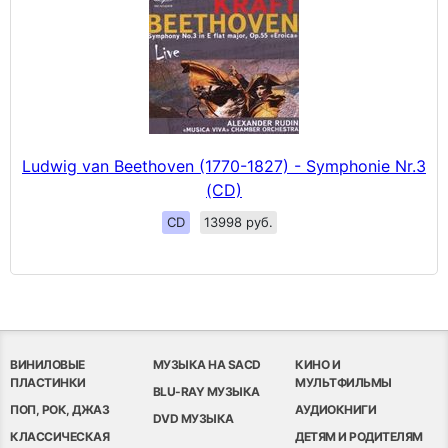
Ludwig van Beethoven (1770-1827) - Symphonie Nr.3
(CD)
CD
13998 руб.
ВИНИЛОВЫЕ
МУЗЫКА НА SACD
КИНО И
ПЛАСТИНКИ
МУЛЬТФИЛЬМЫ
BLU-RAY МУЗЫКА
ПОП, РОК, ДЖАЗ
АУДИОКНИГИ
DVD МУЗЫКА
КЛАССИЧЕСКАЯ
ДЕТЯМ И РОДИТЕЛЯМ