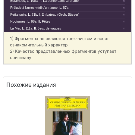
Estampes, L. 108a: II. La soirée dans Grenade
×
Prélude à l'après-midi d'un faune, L. 87a
×
Petite suite, L. 71b: I. En bateau (Orch. Büsser)
×
Nocturnes, L. 98a: II. Fêtes
×
La Mer, L. 111a: II. Jeux de vagues
×
1) Фрагменты не являются трек-листом и носят
ознакомительный характер
2) Качество представленных фрагментов уступает
оригиналу
Похожие издания