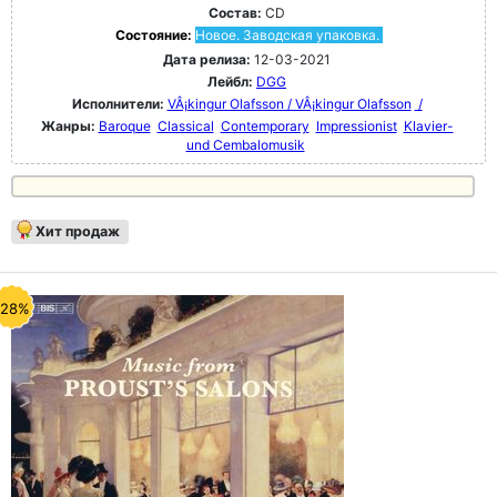
Состав:
CD
Состояние:
Новое. Заводская упаковка.
Дата релиза:
12-03-2021
Лейбл:
DGG
Исполнители:
VÂ¡kingur Olafsson / VÂ¡kingur Olafsson
/
Жанры:
Baroque
Classical
Contemporary
Impressionist
Klavier-
und Cembalomusik
Хит продаж
-28%