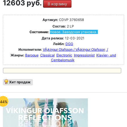
12603 руб.
В корзину
Артикул:
CDVP 3760658
Состав:
2 LP
Состояние:
Новое. Заводская упаковка.
Дата релиза:
12-03-2021
Лейбл:
DGG
Исполнители:
VÂ¡kingur Olafsson / VÂ¡kingur Olafsson
/
Жанры:
Baroque
Classical
Electronic
Impressionist
Klavier- und
Cembalomusik
Хит продаж
-44%