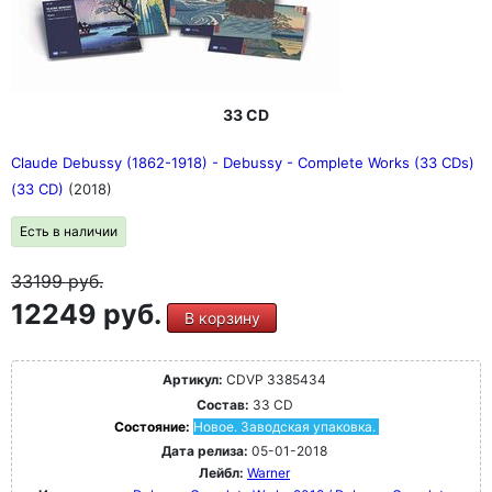
33 CD
Claude Debussy (1862-1918) - Debussy - Complete Works (33 CDs)
(33 CD)
(2018)
Есть в наличии
33199
руб.
12249 руб.
В корзину
Артикул:
CDVP 3385434
Состав:
33 CD
Состояние:
Новое. Заводская упаковка.
Дата релиза:
05-01-2018
Лейбл:
Warner