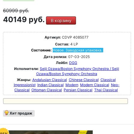
60999
руб.
40149 руб.
В корзину
Артикул:
CDVP 4085077
Состав:
4 LP
Состояние:
Новое. Заводская упаковка.
Дата релиза:
07-03-2025
Лейбл:
DGG
Исполнители:
Seiji Ozawa/Boston Symphony Orchestra / Seiji
Ozawa/Boston Symphony Orchestra
Жанры:
Andalusian Classical
Chinese Classical
Classical
Impressionist
Indian Classical
Modern
Modern Classical
Neo-
Classical
Ottoman Classical
Persian Classical
Thai Classical
Хит продаж