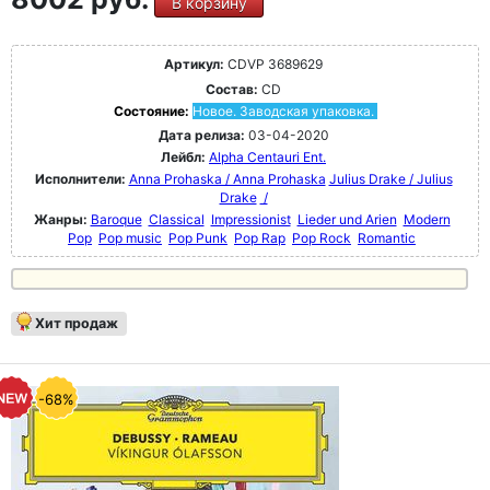
В корзину
Артикул:
CDVP 3689629
Состав:
CD
Состояние:
Новое. Заводская упаковка.
Дата релиза:
03-04-2020
Лейбл:
Alpha Centauri Ent.
Исполнители:
Anna Prohaska / Anna Prohaska
Julius Drake / Julius
Drake
/
Жанры:
Baroque
Classical
Impressionist
Lieder und Arien
Modern
Pop
Pop music
Pop Punk
Pop Rap
Pop Rock
Romantic
Хит продаж
-68%