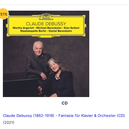
-51%
CD
Claude Debussy (1862-1918) - Fantasie für Klavier & Orchester (CD)
(2021)