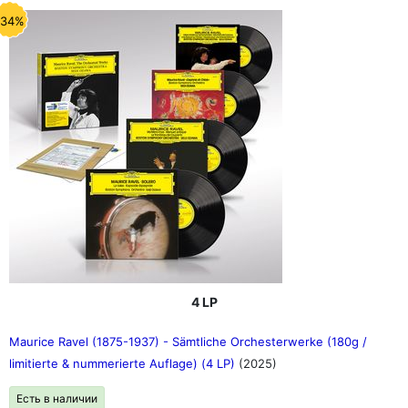
-34%
4 LP
Maurice Ravel (1875-1937) - Sämtliche Orchesterwerke (180g /
limitierte & nummerierte Auflage) (4 LP)
(2025)
Есть в наличии