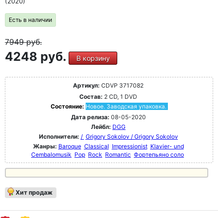
(2020)
Есть в наличии
7949
руб.
4248 руб.
В корзину
Артикул:
CDVP 3717082
Состав:
2 CD, 1 DVD
Состояние:
Новое. Заводская упаковка.
Дата релиза:
08-05-2020
Лейбл:
DGG
Исполнители:
/
Grigory Sokolov / Grigory Sokolov
Жанры:
Baroque
Classical
Impressionist
Klavier- und
Cembalomusik
Pop
Rock
Romantic
Фортепьяно соло
Хит продаж