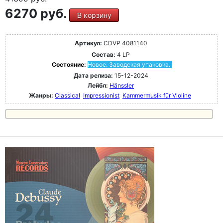
6270 руб.
В корзину
Артикул:
CDVP 4081140
Состав:
4 LP
Состояние:
Новое. Заводская упаковка.
Дата релиза:
15-12-2024
Лейбл:
Hänssler
Жанры:
Classical
Impressionist
Kammermusik für Violine