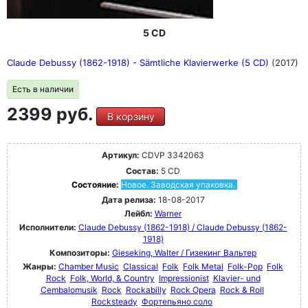
5 CD
Claude Debussy (1862-1918) - Sämtliche Klavierwerke (5 CD)
(2017)
Есть в наличии
2399 руб.
В корзину
Артикул:
CDVP 3342063
Состав:
5 CD
Состояние:
Новое. Заводская упаковка.
Дата релиза:
18-08-2017
Лейбл:
Warner
Исполнители:
Claude Debussy (1862-1918) / Claude Debussy (1862-
1918)
Композиторы:
Gieseking, Walter / Гизекинг Вальтер
Жанры:
Chamber Music
Classical
Folk
Folk Metal
Folk-Pop
Folk
Rock
Folk, World, & Country
Impressionist
Klavier- und
Cembalomusik
Rock
Rockabilly
Rock Opera
Rock & Roll
Rocksteady
Фортепьяно соло