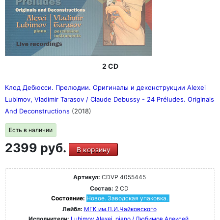
2 CD
Клод Дебюсси. Прелюдии. Оригиналы и деконструкции Alexei
Lubimov, Vladimir Tarasov / Claude Debussy - 24 Préludes. Originals
And Deconstructions
(2018)
Есть в наличии
2399 руб.
В корзину
Артикул:
CDVP 4055445
Состав:
2 CD
Состояние:
Новое. Заводская упаковка.
Лейбл:
МГК им.П.И.Чайковского
Исполнители:
Lubimov Alexei, piano / Любимов Алексей,