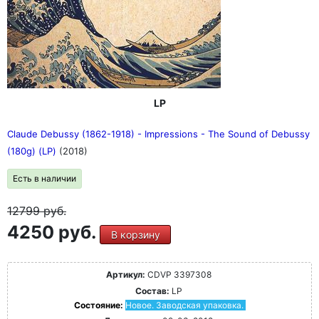
LP
Claude Debussy (1862-1918) - Impressions - The Sound of Debussy
(180g) (LP)
(2018)
Есть в наличии
12799
руб.
4250 руб.
В корзину
Артикул:
CDVP 3397308
Состав:
LP
Состояние:
Новое. Заводская упаковка.