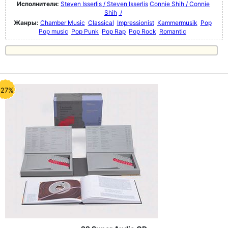
Исполнители:
Steven Isserlis / Steven Isserlis
Connie Shih / Connie
Shih
/
Жанры:
Chamber Music
Classical
Impressionist
Kammermusik
Pop
Pop music
Pop Punk
Pop Rap
Pop Rock
Romantic
-27%