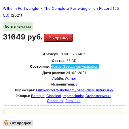
Wilhelm Furtwängler - The Complete Furtwängler on Record (55
CD)
(2021)
Есть в наличии
31649 руб.
В корзину
Артикул:
CDVP 3783487
Состав:
55 CD
Состояние:
Новое. Заводская упаковка.
Дата релиза:
24-09-2021
Лейбл:
Warner
Исполнители:
/
Дирижеры:
Furtwängler Wilhelm / Фуртвенглер Вильгельм
Жанры:
Baroque
Classical
Impressionist
Orchesterwerke
Orchestral
Romantic
Хит продаж