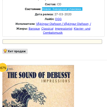
Состав:
CD
Состояние:
Новое. Заводская упаковка.
Дата релиза:
27-03-2020
Лейбл:
DGG
Исполнители:
VÂ¡kingur Olafsson / VÂ¡kingur Olafsson
/
Жанры:
Baroque
Classical
Impressionist
Klavier- und
Cembalomusik
Хит продаж
-67%