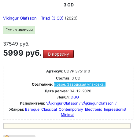
3 CD
Vikingur Olafsson - Triad (3 CD)
(2020)
Есть в наличии
37549
руб.
5999 руб.
В корзину
Артикул:
CDVP 3751610
Состав:
3 CD
Состояние:
Новое. Заводская упаковка.
Дата релиза:
04-12-2020
Лейбл:
DGG
Исполнители:
VÂ¡kingur Olafsson / VÂ¡kingur Olafsson
/
Жанры:
Baroque
Classical
Contemporary
Electronic
Impressionist
Minimal