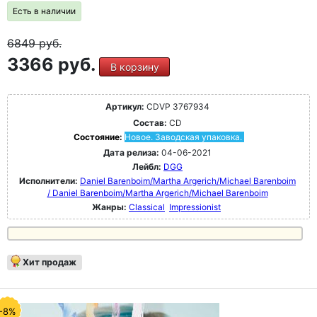
Есть в наличии
6849
руб.
3366 руб.
В корзину
Артикул:
CDVP 3767934
Состав:
CD
Состояние:
Новое. Заводская упаковка.
Дата релиза:
04-06-2021
Лейбл:
DGG
Исполнители:
Daniel Barenboim/Martha Argerich/Michael Barenboim
/ Daniel Barenboim/Martha Argerich/Michael Barenboim
Жанры:
Classical
Impressionist
Хит продаж
-8%