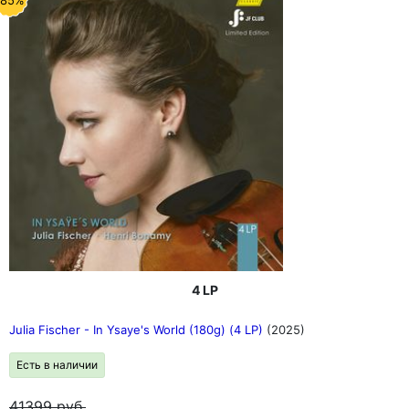
-85%
4 LP
Julia Fischer - In Ysaye's World (180g) (4 LP)
(2025)
Есть в наличии
41399
руб.