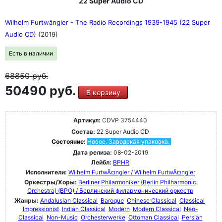
22 Super Audio CD
Wilhelm Furtwängler - The Radio Recordings 1939-1945 (22 Super
Audio CD)
(2019)
Есть в наличии
68850
руб.
50490 руб.
В корзину
Артикул:
CDVP 3754440
Состав:
22 Super Audio CD
Состояние:
Новое. Заводская упаковка.
Дата релиза:
08-02-2019
Лейбл:
BPHR
Исполнители:
Wilhelm FurtwÃ¤ngler / Wilhelm FurtwÃ¤ngler
Оркестры/Хоры:
Berliner Philarmoniker (Berlin Philharmonic
Orchestra) (BPO) / Берлинский филармонический оркестр
Жанры:
Andalusian Classical
Baroque
Chinese Classical
Classical
Impressionist
Indian Classical
Modern
Modern Classical
Neo-
Classical
Non-Music
Orchesterwerke
Ottoman Classical
Persian