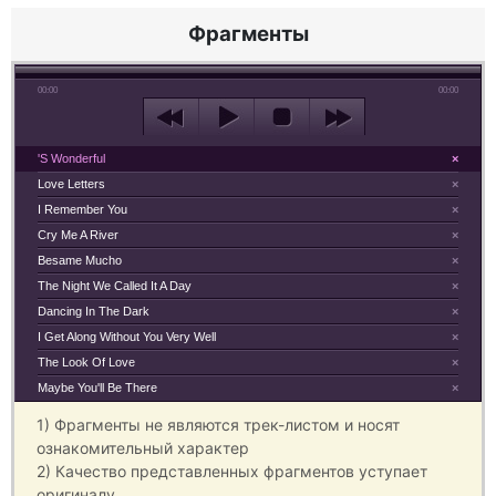
Фрагменты
00:00
00:00
'S Wonderful
×
Love Letters
×
I Remember You
×
Cry Me A River
×
Besame Mucho
×
The Night We Called It A Day
×
Dancing In The Dark
×
I Get Along Without You Very Well
×
The Look Of Love
×
Maybe You'll Be There
×
1) Фрагменты не являются трек-листом и носят
ознакомительный характер
2) Качество представленных фрагментов уступает
оригиналу