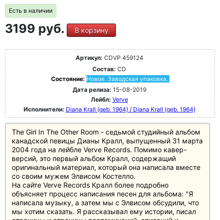
Есть в наличии
3199 руб.
В корзину
Артикул:
CDVP 459124
Состав:
CD
Состояние:
Новое. Заводская упаковка.
Дата релиза:
15-08-2019
Лейбл:
Verve
Исполнители:
Diana Krall (geb. 1964) / Diana Krall (geb. 1964)
The Girl In The Other Room - седьмой студийный альбом
канадской певицы Дианы Кралл, выпущенный 31 марта
2004 года на лейбле Verve Records. Помимо кавер-
версий, это первый альбом Кралл, содержащий
оригинальный материал, который она написала вместе
со своим мужем Элвисом Костелло.
На сайте Verve Records Кралл более подробно
объясняет процесс написания песен для альбома: "Я
написала музыку, а затем мы с Элвисом обсудили, что
мы хотим сказать. Я рассказывал ему истории, писал