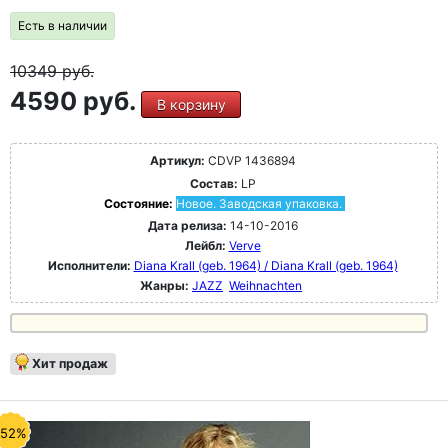
Есть в наличии
10349
руб.
4590 руб.
В корзину
Артикул:
CDVP 1436894
Состав:
LP
Состояние:
Новое. Заводская упаковка.
Дата релиза:
14-10-2016
Лейбл:
Verve
Исполнители:
Diana Krall (geb. 1964) / Diana Krall (geb. 1964)
Жанры:
JAZZ
Weihnachten
Хит продаж
-52%