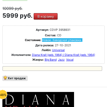
10099
руб.
5999 руб.
В корзину
Артикул:
CDVP 3958931
Состав:
CD
Состояние:
Новое. Заводская упаковка.
Дата релиза:
27-10-2021
Лейбл:
Universal
Исполнители:
Diana Krall (geb. 1964) / Diana Krall (geb. 1964)
Жанры:
Big Band
Jazz
Vocal
Хит продаж
-48%