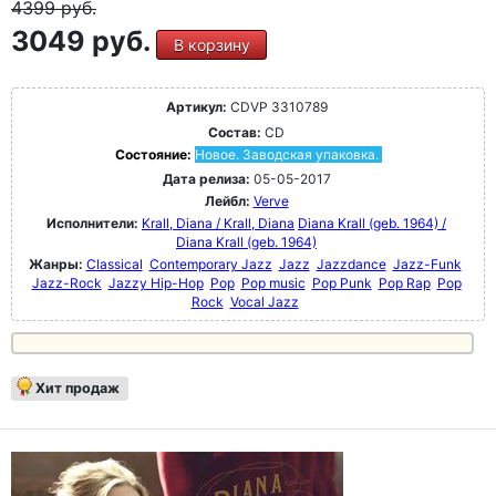
4399
руб.
3049 руб.
В корзину
Артикул:
CDVP 3310789
Состав:
CD
Состояние:
Новое. Заводская упаковка.
Дата релиза:
05-05-2017
Лейбл:
Verve
Исполнители:
Krall, Diana / Krall, Diana
Diana Krall (geb. 1964) /
Diana Krall (geb. 1964)
Жанры:
Classical
Contemporary Jazz
Jazz
Jazzdance
Jazz-Funk
Jazz-Rock
Jazzy Hip-Hop
Pop
Pop music
Pop Punk
Pop Rap
Pop
Rock
Vocal Jazz
Хит продаж