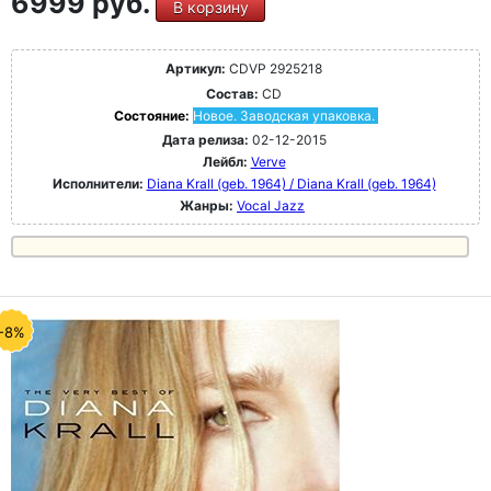
6999 руб.
В корзину
Артикул:
CDVP 2925218
Состав:
CD
Состояние:
Новое. Заводская упаковка.
Дата релиза:
02-12-2015
Лейбл:
Verve
Исполнители:
Diana Krall (geb. 1964) / Diana Krall (geb. 1964)
Жанры:
Vocal Jazz
-8%