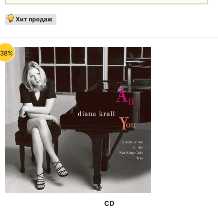
Хит продаж
-38%
CD