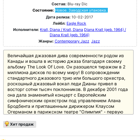
Состав:
Blu-ray Dic
Состояние:
Новое. Заводская упаковка.
Дата релиза:
10-02-2017
Лейбл:
Eagle Rock
Исполнители:
Krall, Diana / Krall, Diana
Diana Krall (geb. 1964) /
Diana Krall (geb. 1964)
Жанры:
Contemporary Jazz
Jazz
Величайшая джазовая дива современности родом из
Канады и вошла в историю джаза благодаря своему
альбому The Look Of Love. Он разошелся тиражом в 2
миллиона дисков по всему миру! В сопровождении
стандартного джазового трио или большого оркестра,
роскошный джазовый вокал леди Дианы привел в
восторг сотни тысяч поклонников. В декабре 2001 года
она дала знаменитый концерт с Европейским
симфоническим оркестром под управлением Алана
Бродбента и приглашенным дирижером Клаусом
Огерманом в парижском театре "Олимпия" - первую
запись живого выступления великой джазовой
вокалистки!
Хит продаж
альбом "Live In Paris" был записан в Париже в 2001
году и является первым концертным релизом Дианы.
Она исполнила песни со своих первых четырех