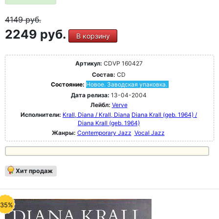
4149
руб.
2249 руб.
В корзину
Артикул:
CDVP 160427
Состав:
CD
Состояние:
Новое. Заводская упаковка.
Дата релиза:
13-04-2004
Лейбл:
Verve
Исполнители:
Krall, Diana / Krall, Diana
Diana Krall (geb. 1964) /
Diana Krall (geb. 1964)
Жанры:
Contemporary Jazz
Vocal Jazz
Хит продаж
-35%