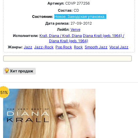
Артикул:
CDVP 277256
Состав:
CD
Состояние:
Новое. Заводская упаковка.
Дата релиза:
27-09-2012
Лейбл:
Verve
Исполнители:
Krall, Diana / Krall, Diana
Diana Krall (geb. 1964) /
Diana Krall (geb. 1964)
Жанры:
Jazz
Jazz-Rock
Pop Rock
Rock
Smooth Jazz
Vocal Jazz
Хит продаж
-51%