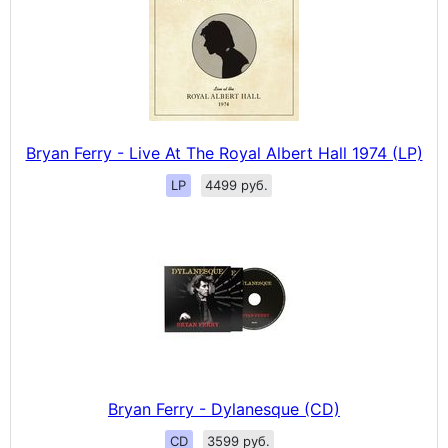
Bryan Ferry - Live At The Royal Albert Hall 1974 (LP)
LP
4499 руб.
Bryan Ferry - Dylanesque (CD)
CD
3599 руб.