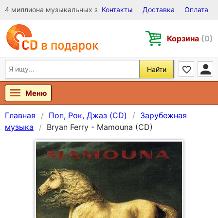
4 миллиона музыкальных записей на Виниле, CD и DVD
Контакты
Доставка
Оплата
Корзина
(0)
Найти
Меню
Главная
Поп, Рок, Джаз (CD)
Зарубежная
музыка
Bryan Ferry - Mamouna (CD)