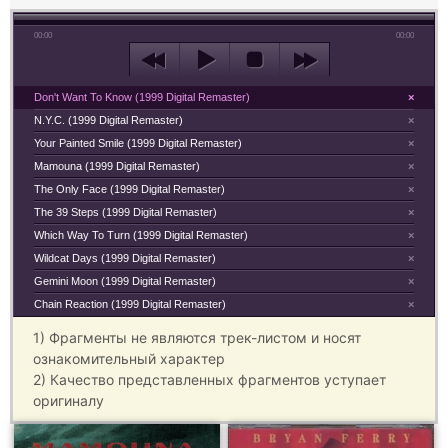
00:00
00:00
Don't Want To Know (1999 Digital Remaster)
×
N.Y.C. (1999 Digital Remaster)
×
Your Painted Smile (1999 Digital Remaster)
×
Mamouna (1999 Digital Remaster)
×
The Only Face (1999 Digital Remaster)
×
The 39 Steps (1999 Digital Remaster)
×
Which Way To Turn (1999 Digital Remaster)
×
Wildcat Days (1999 Digital Remaster)
×
Gemini Moon (1999 Digital Remaster)
×
Chain Reaction (1999 Digital Remaster)
×
1) Фрагменты не являются трек-листом и носят
ознакомительный характер
2) Качество представленных фрагментов уступает
оригиналу