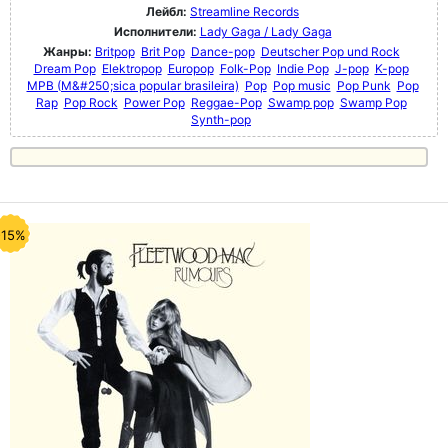
Лейбл:
Streamline Records
Исполнители:
Lady Gaga / Lady Gaga
Жанры:
Britpop
Brit Pop
Dance-pop
Deutscher Pop und Rock
Dream Pop
Elektropop
Europop
Folk-Pop
Indie Pop
J-pop
K-pop
MPB (M&#250;sica popular brasileira)
Pop
Pop music
Pop Punk
Pop
Rap
Pop Rock
Power Pop
Reggae-Pop
Swamp pop
Swamp Pop
Synth-pop
-15%