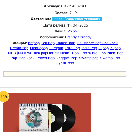
Артикул:
CDVP 4082360
Состав:
2 LP
Состояние:
Новое. Заводская упаковка.
Дата релиза:
11-04-2025
Лейбл:
Rhino
Исполнители:
Brandy / Brandy
Жанры:
Britpop
Brit Pop
Dance-pop
Deutscher Pop und Rock
Dream Pop
Elektropop
Europop
Folk-Pop
Indie Pop
J-pop
K-pop
MPB (M&#250;sica popular brasileira)
Pop
Pop music
Pop Punk
Pop
Rap
Pop Rock
Power Pop
Reggae-Pop
Swamp pop
Swamp Pop
Synth-pop
-33%