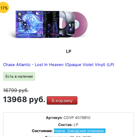
-17%
LP
Chase Atlantic - Lost In Heaven (Opaque Violet Vinyl) (LP)
Есть в наличии
16799
руб.
13968 руб.
В корзину
Артикул:
CDVP 4076810
Состав:
LP
Состояние:
Новое. Заводская упаковка.