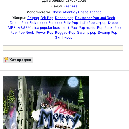
Дата релиза:
28-03-2025
Лейбл:
Fearless
Исполнители:
Chase Atlantic / Chase Atlantic
Жанры:
Britpop
Brit Pop
Dance-pop
Deutscher Pop und Rock
Dream Pop
Elektropop
Europop
Folk-Pop
Indie Pop
J-pop
K-pop
MPB (M&#250;sica popular brasileira)
Pop
Pop music
Pop Punk
Pop
Rap
Pop Rock
Power Pop
Reggae-Pop
Swamp pop
Swamp Pop
Synth-pop
Хит продаж