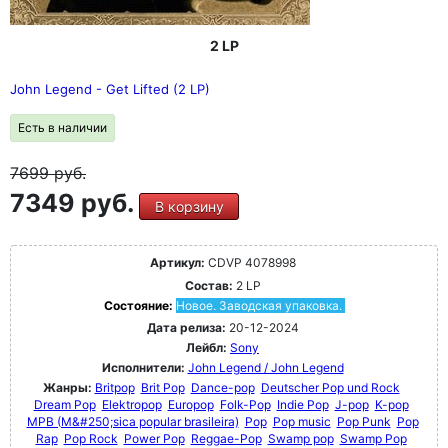
2 LP
John Legend - Get Lifted (2 LP)
Есть в наличии
7699
руб.
7349 руб.
В корзину
Артикул:
CDVP 4078998
Состав:
2 LP
Состояние:
Новое. Заводская упаковка.
Дата релиза:
20-12-2024
Лейбл:
Sony
Исполнители:
John Legend / John Legend
Жанры:
Britpop
Brit Pop
Dance-pop
Deutscher Pop und Rock
Dream Pop
Elektropop
Europop
Folk-Pop
Indie Pop
J-pop
K-pop
MPB (M&#250;sica popular brasileira)
Pop
Pop music
Pop Punk
Pop
Rap
Pop Rock
Power Pop
Reggae-Pop
Swamp pop
Swamp Pop