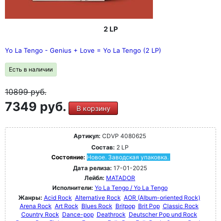
2 LP
Yo La Tengo - Genius + Love = Yo La Tengo (2 LP)
Есть в наличии
10899
руб.
7349 руб.
В корзину
Артикул:
CDVP 4080625
Состав:
2 LP
Состояние:
Новое. Заводская упаковка.
Дата релиза:
17-01-2025
Лейбл:
MATADOR
Исполнители:
Yo La Tengo / Yo La Tengo
Жанры:
Acid Rock
Alternative Rock
AOR (Album-oriented Rock)
Arena Rock
Art Rock
Blues Rock
Britpop
Brit Pop
Classic Rock
Country Rock
Dance-pop
Deathrock
Deutscher Pop und Rock