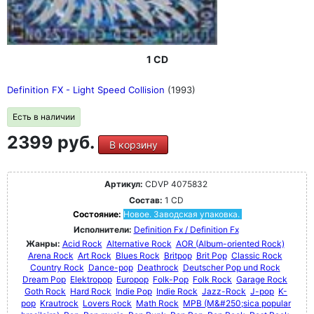
1 CD
Definition FX - Light Speed Collision
(1993)
Есть в наличии
2399 руб.
В корзину
Артикул:
CDVP 4075832
Состав:
1 CD
Состояние:
Новое. Заводская упаковка.
Исполнители:
Definition Fx / Definition Fx
Жанры:
Acid Rock
Alternative Rock
AOR (Album-oriented Rock)
Arena Rock
Art Rock
Blues Rock
Britpop
Brit Pop
Classic Rock
Country Rock
Dance-pop
Deathrock
Deutscher Pop und Rock
Dream Pop
Elektropop
Europop
Folk-Pop
Folk Rock
Garage Rock
Goth Rock
Hard Rock
Indie Pop
Indie Rock
Jazz-Rock
J-pop
K-
pop
Krautrock
Lovers Rock
Math Rock
MPB (M&#250;sica popular