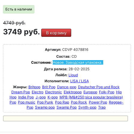
Есть в наличии
4749
руб.
3749 руб.
В корзину
Артикул:
CDVP 4078816
Состав:
CD
Состояние:
Новое. Заводская упаковка.
Дата релиза:
28-02-2025
Лейбл:
Lloud
Исполнители:
LISA / LISA
Жанры:
Britpop
Brit Pop
Dance-pop
Deutscher Pop und Rock
Dream Pop
Electro
Electronic
Elektropop
Europop
Folk-Pop
Hip
Hop
Indie Pop
J-pop
K-pop
MPB (M&#250;sica popular brasileira)
Pop
Pop music
Pop Punk
Pop Rap
Pop Rock
Power Pop
Reggae-
Pop
Swamp pop
Swamp Pop
Synth-pop
Trap