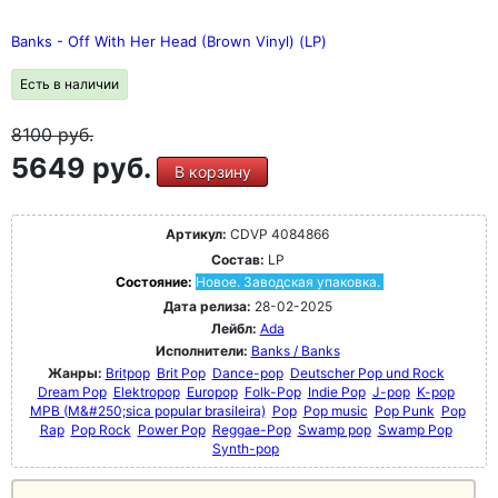
Banks - Off With Her Head (Brown Vinyl) (LP)
Есть в наличии
8100
руб.
5649 руб.
В корзину
Артикул:
CDVP 4084866
Состав:
LP
Состояние:
Новое. Заводская упаковка.
Дата релиза:
28-02-2025
Лейбл:
Ada
Исполнители:
Banks / Banks
Жанры:
Britpop
Brit Pop
Dance-pop
Deutscher Pop und Rock
Dream Pop
Elektropop
Europop
Folk-Pop
Indie Pop
J-pop
K-pop
MPB (M&#250;sica popular brasileira)
Pop
Pop music
Pop Punk
Pop
Rap
Pop Rock
Power Pop
Reggae-Pop
Swamp pop
Swamp Pop
Synth-pop