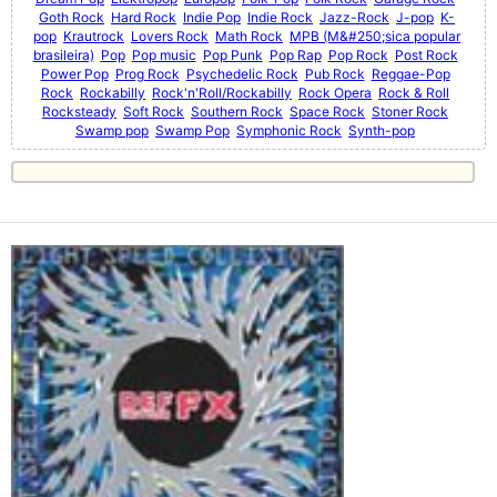
Goth Rock
Hard Rock
Indie Pop
Indie Rock
Jazz-Rock
J-pop
K-
pop
Krautrock
Lovers Rock
Math Rock
MPB (M&#250;sica popular
brasileira)
Pop
Pop music
Pop Punk
Pop Rap
Pop Rock
Post Rock
Power Pop
Prog Rock
Psychedelic Rock
Pub Rock
Reggae-Pop
Rock
Rockabilly
Rock'n'Roll/Rockabilly
Rock Opera
Rock & Roll
Rocksteady
Soft Rock
Southern Rock
Space Rock
Stoner Rock
Swamp pop
Swamp Pop
Symphonic Rock
Synth-pop