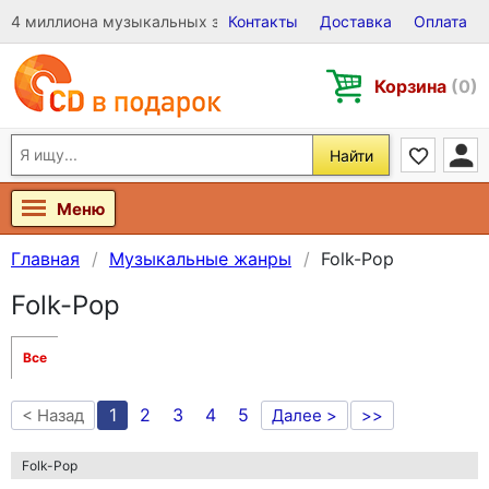
4 миллиона музыкальных записей на Виниле, CD и DVD
Контакты
Доставка
Оплата
Корзина
(0)
Найти
Меню
Главная
Музыкальные жанры
Folk-Pop
Folk-Pop
Все
1
2
3
4
5
< Назад
Далее >
>>
Folk-Pop