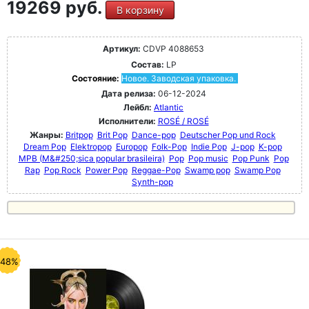
19269 руб.
В корзину
Артикул:
CDVP 4088653
Состав:
LP
Состояние:
Новое. Заводская упаковка.
Дата релиза:
06-12-2024
Лейбл:
Atlantic
Исполнители:
ROSÉ / ROSÉ
Жанры:
Britpop
Brit Pop
Dance-pop
Deutscher Pop und Rock
Dream Pop
Elektropop
Europop
Folk-Pop
Indie Pop
J-pop
K-pop
MPB (M&#250;sica popular brasileira)
Pop
Pop music
Pop Punk
Pop
Rap
Pop Rock
Power Pop
Reggae-Pop
Swamp pop
Swamp Pop
Synth-pop
-48%