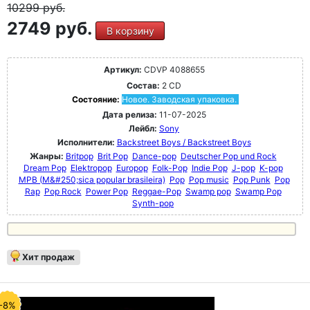
10299
руб.
2749 руб.
В корзину
Артикул:
CDVP 4088655
Состав:
2 CD
Состояние:
Новое. Заводская упаковка.
Дата релиза:
11-07-2025
Лейбл:
Sony
Исполнители:
Backstreet Boys / Backstreet Boys
Жанры:
Britpop
Brit Pop
Dance-pop
Deutscher Pop und Rock
Dream Pop
Elektropop
Europop
Folk-Pop
Indie Pop
J-pop
K-pop
MPB (M&#250;sica popular brasileira)
Pop
Pop music
Pop Punk
Pop
Rap
Pop Rock
Power Pop
Reggae-Pop
Swamp pop
Swamp Pop
Synth-pop
Хит продаж
-8%