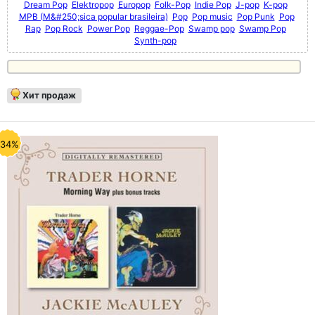
Dream Pop
Elektropop
Europop
Folk-Pop
Indie Pop
J-pop
K-pop
MPB (M&#250;sica popular brasileira)
Pop
Pop music
Pop Punk
Pop
Rap
Pop Rock
Power Pop
Reggae-Pop
Swamp pop
Swamp Pop
Synth-pop
Хит продаж
-34%