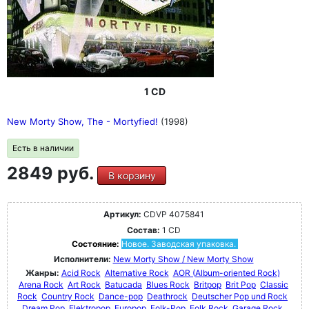
1 CD
New Morty Show, The - Mortyfied!
(1998)
Есть в наличии
2849 руб.
В корзину
Артикул:
CDVP 4075841
Состав:
1 CD
Состояние:
Новое. Заводская упаковка.
Исполнители:
New Morty Show / New Morty Show
Жанры:
Acid Rock
Alternative Rock
AOR (Album-oriented Rock)
Arena Rock
Art Rock
Batucada
Blues Rock
Britpop
Brit Pop
Classic
Rock
Country Rock
Dance-pop
Deathrock
Deutscher Pop und Rock
Dream Pop
Elektropop
Europop
Folk-Pop
Folk Rock
Garage Rock