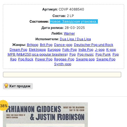
Артикул:
CDVP 4088540
Состав:
2 LP
Состояние:
Новое. Заводская упаковка.
Дата релиза:
28-03-2025
Лейбл:
Warner
Исполнители:
Dua Lipa / Dua Lipa
Жанры:
Britpop
Brit Pop
Dance-pop
Deutscher Pop und Rock
Dream Pop
Elektropop
Europop
Folk-Pop
Indie Pop
J-pop
K-pop
MPB (M&#250;sica popular brasileira)
Pop
Pop music
Pop Punk
Pop
Rap
Pop Rock
Power Pop
Reggae-Pop
Swamp pop
Swamp Pop
Synth-pop
Хит продаж
-38%