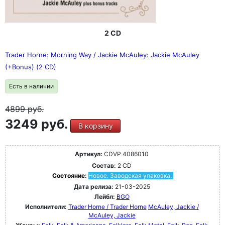
2 CD
Trader Horne: Morning Way / Jackie McAuley: Jackie McAuley
(+Bonus) (2 CD)
Есть в наличии
4899
руб.
3249 руб.
В корзину
Артикул:
CDVP 4086010
Состав:
2 CD
Состояние:
Новое. Заводская упаковка.
Дата релиза:
21-03-2025
Лейбл:
BGO
Исполнители:
Trader Horne / Trader Horne
McAuley, Jackie /
McAuley, Jackie