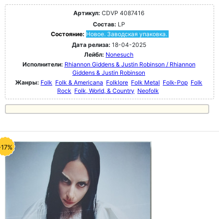
Артикул:
CDVP 4087416
Состав:
LP
Состояние:
Новое. Заводская упаковка.
Дата релиза:
18-04-2025
Лейбл:
Nonesuch
Исполнители:
Rhiannon Giddens & Justin Robinson / Rhiannon
Giddens & Justin Robinson
Жанры:
Folk
Folk & Americana
Folklore
Folk Metal
Folk-Pop
Folk
Rock
Folk, World, & Country
Neofolk
-17%