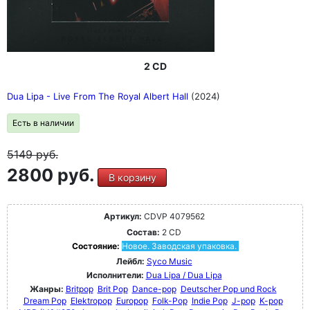
2 CD
Dua Lipa - Live From The Royal Albert Hall
(2024)
Есть в наличии
5149
руб.
2800 руб.
В корзину
Артикул:
CDVP 4079562
Состав:
2 CD
Состояние:
Новое. Заводская упаковка.
Лейбл:
Syco Music
Исполнители:
Dua Lipa / Dua Lipa
Жанры:
Britpop
Brit Pop
Dance-pop
Deutscher Pop und Rock
Dream Pop
Elektropop
Europop
Folk-Pop
Indie Pop
J-pop
K-pop