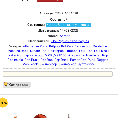
Артикул:
CDVP 4084528
Состав:
LP
Состояние:
Новое. Заводская упаковка.
Дата релиза:
14-03-2025
Лейбл:
Warner
Исполнители:
The Pogues / The Pogues
Жанры:
Alternative Rock
Britpop
Brit Pop
Dance-pop
Deutscher
Pop und Rock
Dream Pop
Elektropop
Europop
Folk-Pop
Folk Rock
Indie Pop
J-pop
K-pop
MPB (M&#250;sica popular brasileira)
Pop
Pop music
Pop Punk
Pop Rap
Pop Rock
Power Pop
Punk
Reggae-
Pop
Rock
Swamp pop
Swamp Pop
Synth-pop
Хит продаж
-36%