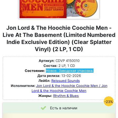
Jon Lord & The Hoochie Coochie Men -
Live At The Basement (Limited Numbered
Indie Exclusive Edition) (Clear Splatter
Vinyl) (2 LP, 1 CD)
Артикул:
CDVP 4150010
Состав:
2 LP, 1 CD
Состояние:
Новое. Заводская упаковка.
Дата релиза:
13-02-2026
Лейбл:
Reissued Sounds
Исполнители:
Jon Lord & the Hoochie Coochie Men / Jon
Lord & the Hoochie Coochie Men
Жанры:
Rhythm & Blues
-23%
Есть в наличии