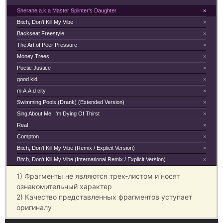
Sherane a.k.a Master Splinter's Daughter
×
Bitch, Don't Kill My Vibe
×
Backseat Freestyle
×
The Art of Peer Pressure
×
Money Trees
×
Poetic Justice
×
good kid
×
m.A.A.d city
×
Swimming Pools (Drank) (Extended Version)
×
Sing About Me, I'm Dying Of Thirst
×
Real
×
Compton
×
Bitch, Don't Kill My Vibe (Remix / Explicit Version)
×
Bitch, Don't Kill My Vibe (International Remix / Explicit Version)
×
1) Фрагменты не являются трек-листом и носят
ознакомительный характер
2) Качество представленных фрагментов уступает
оригиналу