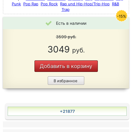
Punk
Pop Rap
Pop Rock
Rap und Hip-Hop/Trip-Hop
R&B
Trap
-15%
Есть в наличии
3599
руб.
3049
руб.
Добавить в корзину
В избранное
+21877