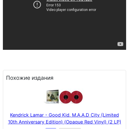
Похожие издания
Kendrick Lamar - Good Kid, M.A.A.D City (Limited
10th Anniversary Edition) (Opaque Red Vinyl) (2 LP)