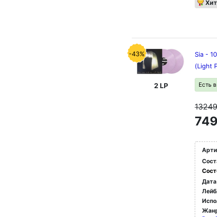
Хит
-43%
Sia - 1
(Light 
Есть 
2 LP
1324
749
Арти
Сост
Сост
Дата
Лейб
Испо
Жан