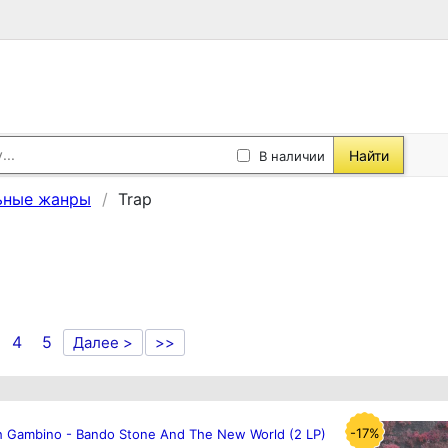
Найти
В наличии
ьные жанры
Trap
4
5
Далее >
>>
-17%
sh Gambino - Bando Stone And The New World (2 LP)