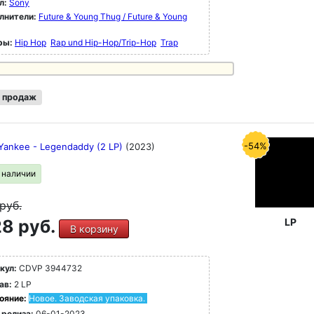
л:
Sony
лнители:
Future & Young Thug / Future & Young
ры:
Hip Hop
Rap und Hip-Hop/Trip-Hop
Trap
 продаж
-54%
Yankee - Legendaddy (2 LP)
(2023)
в наличии
руб.
8 руб.
LP
В корзину
кул:
CDVP 3944732
ав:
2 LP
ояние:
Новое. Заводская упаковка.
 релиза:
06-01-2023