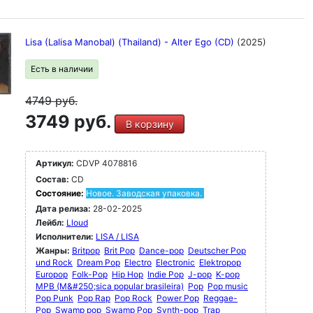
Lisa (Lalisa Manobal) (Thailand) - Alter Ego (CD)
(2025)
Есть в наличии
4749
руб.
3749 руб.
В корзину
Артикул:
CDVP 4078816
Состав:
CD
Состояние:
Новое. Заводская упаковка.
Дата релиза:
28-02-2025
Лейбл:
Lloud
Исполнители:
LISA / LISA
Жанры:
Britpop
Brit Pop
Dance-pop
Deutscher Pop
und Rock
Dream Pop
Electro
Electronic
Elektropop
Europop
Folk-Pop
Hip Hop
Indie Pop
J-pop
K-pop
MPB (M&#250;sica popular brasileira)
Pop
Pop music
Pop Punk
Pop Rap
Pop Rock
Power Pop
Reggae-
Pop
Swamp pop
Swamp Pop
Synth-pop
Trap