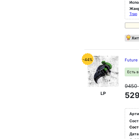
Испо
Жан
Trap
Хит
-44%
Future
Есть 
9450
LP
529
Арти
Сост
Сост
Дата