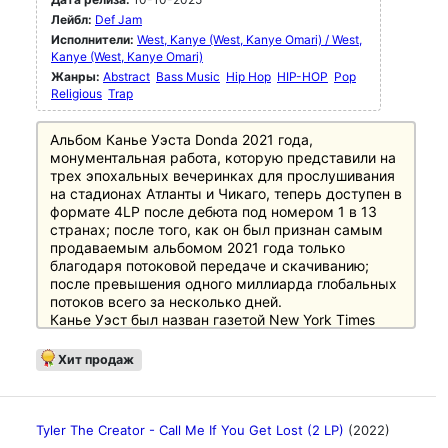
Лейбл:
Def Jam
Исполнители:
West, Kanye (West, Kanye Omari) / West,
Kanye (West, Kanye Omari)
Жанры:
Abstract
Bass Music
Hip Hop
HIP-HOP
Pop
Religious
Trap
Альбом Канье Уэста Donda 2021 года,
монументальная работа, которую представили на
трех эпохальных вечеринках для прослушивания
на стадионах Атланты и Чикаго, теперь доступен в
формате 4LP после дебюта под номером 1 в 13
странах; после того, как он был признан самым
продаваемым альбомом 2021 года только
благодаря потоковой передаче и скачиванию;
после превышения одного миллиарда глобальных
потоков всего за несколько дней.
Канье Уэст был назван газетой New York Times
одной из самых влиятельных поп-звезд XXI века,
артистом, чья огромная популярность
Хит продаж
неизмерима, несмотря на то, что он решил
практически полностью отказаться от
мейстримовой музыки.
Tyler The Creator - Call Me If You Get Lost (2 LP)
(2022)