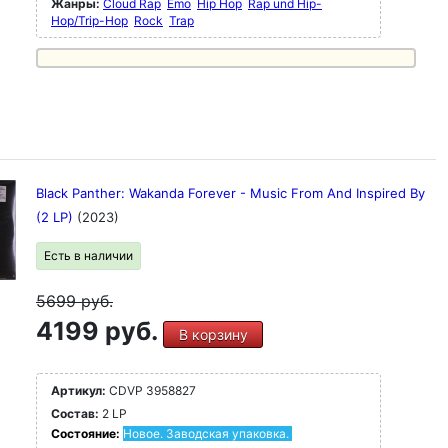
Жанры:
Cloud Rap
Emo
Hip Hop
Rap und Hip-
Hop/Trip-Hop
Rock
Trap
Black Panther: Wakanda Forever - Music From And Inspired By
(2 LP)
(2023)
Есть в наличии
5699
руб.
4199 руб.
В корзину
Артикул:
CDVP 3958827
Состав:
2 LP
Состояние:
Новое. Заводская упаковка.