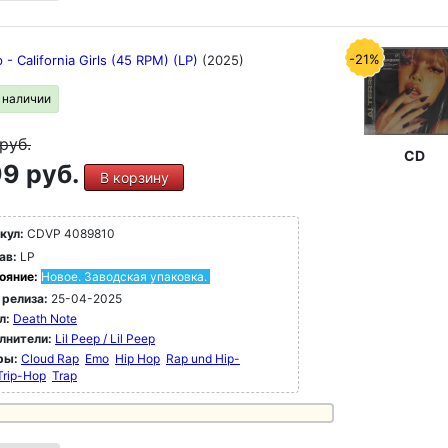
-21%
p - California Girls (45 RPM) (LP)
(2025)
в наличии
руб.
CD
9 руб.
В корзину
кул:
CDVP 4089810
ав:
LP
ояние:
Новое. Заводская упаковка.
 релиза:
25-04-2025
л:
Death Note
лнители:
Lil Peep / Lil Peep
ры:
Cloud Rap
Emo
Hip Hop
Rap und Hip-
Trip-Hop
Trap