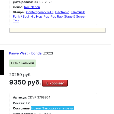
Дата релиза:
03-02-2023
Лейбл:
Roc Nation
Жанры:
Contemporary R&B
Electronic
Filmmusik
Funk / Soul
Hip Hop
Pop
Pop Rap
Stage & Screen
Trap
Kanye West - Donda
(2022)
Есть в наличии
20250
руб.
9350 руб.
В корзину
Артикул:
CDVP 3798204
Состав:
LP
Состояние:
Новое. Заводская упаковка.
Дата релиза:
10-10-2025