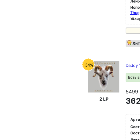
Лейб
Испо
Thug
Жан
Хит
-34%
Daddy 
Есть 
5499
2 LP
362
Арти
Сост
Сост
Дата