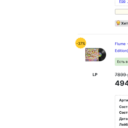
Pop
Хит
-37%
Flume 
Edition
Есть 
7899
LP
494
Арти
Сост
Сост
Дата
Лейб