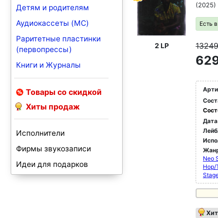
(2025)
Детям и родителям
Аудиокассеты (MC)
Есть 
Раритетные пластинки
1324
2 LP
(первопрессы)
629
Книги и Журналы
Арти
Товары со скидкой
Сост
Хиты продаж
Сост
Дата
Лейб
Исполнители
Испо
Фирмы звукозаписи
Жан
Neo 
Идеи для подарков
Hop/
Stag
Хит