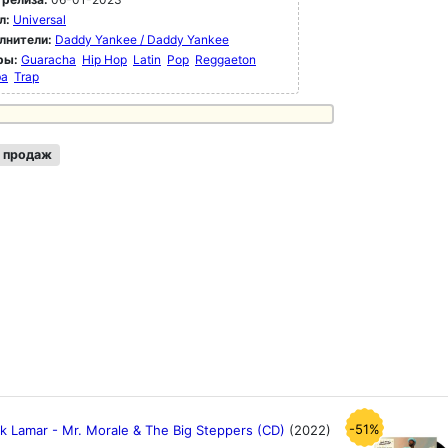
л:
Universal
лнители:
Daddy Yankee / Daddy Yankee
ры:
Guaracha
Hip Hop
Latin
Pop
Reggaeton
ba
Trap
 продаж
-51%
k Lamar - Mr. Morale & The Big Steppers (CD)
(2022)