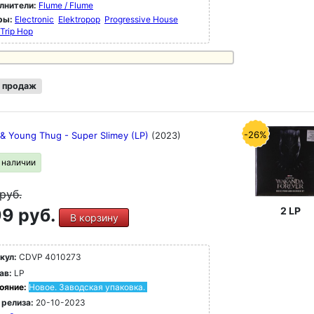
лнители:
Flume / Flume
ры:
Electronic
Elektropop
Progressive House
Trip Hop
 продаж
-26%
 & Young Thug - Super Slimey (LP)
(2023)
в наличии
руб.
9 руб.
2 LP
В корзину
кул:
CDVP 4010273
ав:
LP
ояние:
Новое. Заводская упаковка.
 релиза:
20-10-2023