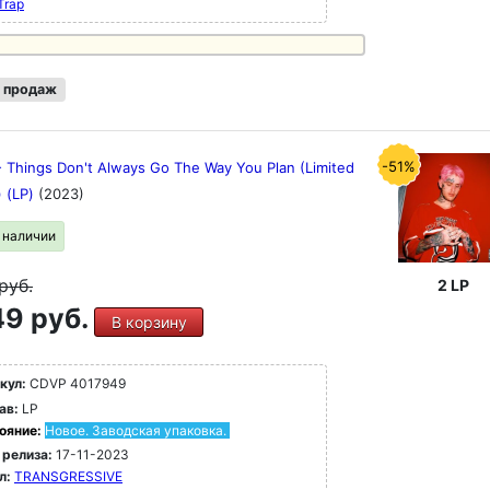
Trap
 продаж
-51%
- Things Don't Always Go The Way You Plan (Limited
) (LP)
(2023)
в наличии
руб.
2 LP
9 руб.
В корзину
кул:
CDVP 4017949
ав:
LP
ояние:
Новое. Заводская упаковка.
 релиза:
17-11-2023
л:
TRANSGRESSIVE