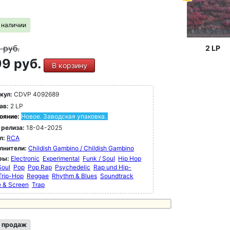
в наличии
9
руб.
2 LP
9 руб.
В корзину
кул:
CDVP 4092689
ав:
2 LP
ояние:
Новое. Заводская упаковка.
 релиза:
18-04-2025
л:
RCA
лнители:
Childish Gambino / Childish Gambino
ры:
Electronic
Experimental
Funk / Soul
Hip Hop
Soul
Pop
Pop Rap
Psychedelic
Rap und Hip-
Trip-Hop
Reggae
Rhythm & Blues
Soundtrack
e & Screen
Trap
 продаж