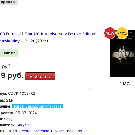
 продаж
-17%
000 Forms Of Fear (10th Anniversary Deluxe Edition)
Purple Vinyl) (2 LP)
(2024)
в наличии
9
руб.
9 руб.
В корзину
1 MC
кул:
CDVP 4053462
ав:
2 LP
ояние:
Новое. Заводская упаковка.
 релиза:
05-07-2024
л:
Sony
лнители:
Sia / Sia
ры:
Ballad
Electro
Electronic
Hip Hop
Indie Pop