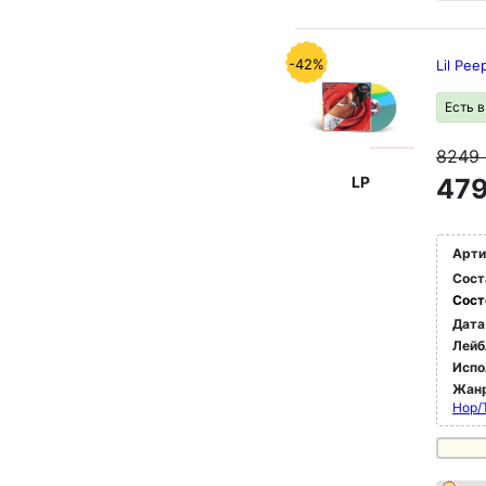
-42%
Lil Pee
Есть 
8249
LP
479
Арти
Сост
Сост
Дата
Лейб
Испо
Жан
Hop/