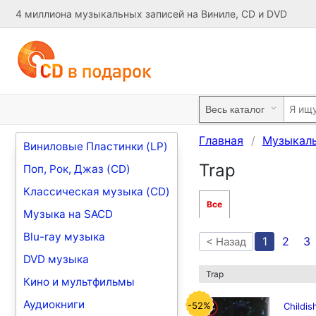
4 миллиона музыкальных записей на Виниле, CD и DVD
Главная
Музыкал
Виниловые Пластинки (LP)
Trap
Поп, Рок, Джаз (CD)
Классическая музыка (CD)
Все
Музыка на SACD
Blu-ray музыка
1
2
3
< Назад
DVD музыка
Trap
Кино и мультфильмы
Аудиокниги
-52%
Childi