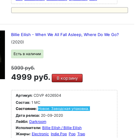
Billie Eilish - When We All Fall Asleep, Where Do We Go?
(2020)
Есть в наличии
5999
руб.
4999 руб.
В корзину
Артикул:
CDVP 4026504
Состав:
1 MC
Состояние:
Новое. Заводская упаковка.
Дата релиза:
20-09-2020
Лейбл:
Darkroom
Исполнители:
Billie Eilish / Billie Eilish
Жанры:
Electronic
Indie Pop
Pop
Trap