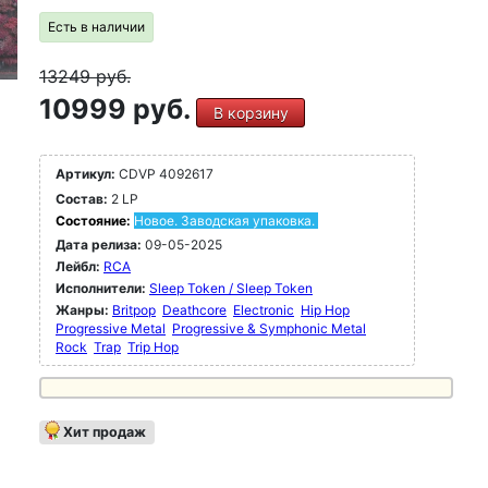
Есть в наличии
13249
руб.
10999 руб.
В корзину
Артикул:
CDVP 4092617
Состав:
2 LP
Состояние:
Новое. Заводская упаковка.
Дата релиза:
09-05-2025
Лейбл:
RCA
Исполнители:
Sleep Token / Sleep Token
Жанры:
Britpop
Deathcore
Electronic
Hip Hop
Progressive Metal
Progressive & Symphonic Metal
Rock
Trap
Trip Hop
Хит продаж