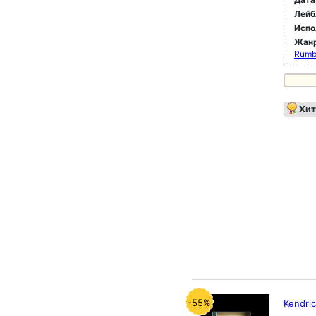
Лейб
Испо
Жан
Rum
Хит
-55%
Kendric