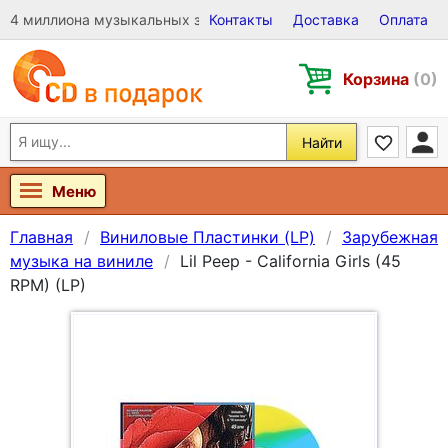
4 миллиона музыкальных записей на Виниле, CD и DVD
Контакты
Доставка
Оплата
Корзина
(0)
Найти
Меню
Главная
Виниловые Пластинки (LP)
Зарубежная
музыка на виниле
Lil Peep - California Girls (45
RPM) (LP)