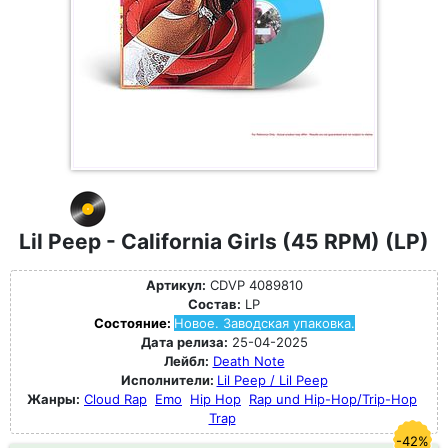
Lil Peep - California Girls (45 RPM) (LP)
Артикул:
CDVP 4089810
Состав:
LP
Состояние:
Новое. Заводская упаковка.
Дата релиза:
25-04-2025
Лейбл:
Death Note
Исполнители:
Lil Peep / Lil Peep
Жанры:
Cloud Rap
Emo
Hip Hop
Rap und Hip-Hop/Trip-Hop
Trap
-42%