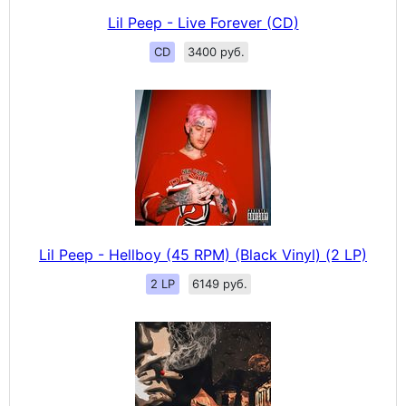
Lil Peep - Live Forever (CD)
CD
3400 руб.
Lil Peep - Hellboy (45 RPM) (Black Vinyl) (2 LP)
2 LP
6149 руб.