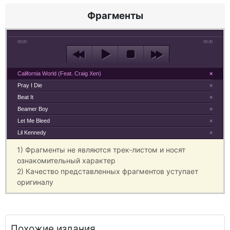
Фрагменты
00:00
00:30
California World (Feat. Craig Xen)
×
Pray I Die
×
Beat It
×
Beamer Boy
×
Let Me Bleed
×
Lil Kennedy
×
1) Фрагменты не являются трек-листом и носят
ознакомительный характер
2) Качество представленных фрагментов уступает
оригиналу
Похожие издания