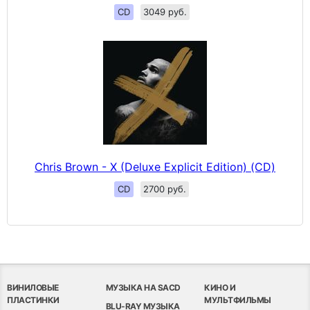
CD
3049 руб.
Chris Brown - X (Deluxe Explicit Edition) (CD)
CD
2700 руб.
ВИНИЛОВЫЕ
МУЗЫКА НА SACD
КИНО И
ПЛАСТИНКИ
МУЛЬТФИЛЬМЫ
BLU-RAY МУЗЫКА