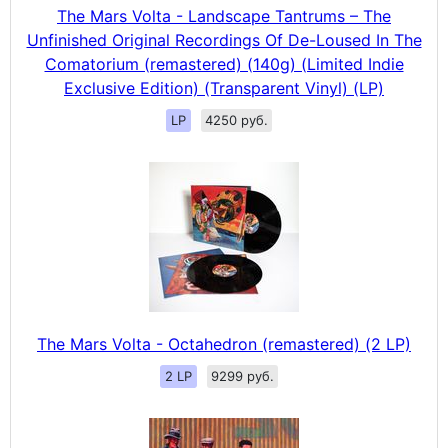
The Mars Volta - Landscape Tantrums – The
Unfinished Original Recordings Of De-Loused In The
Comatorium (remastered) (140g) (Limited Indie
Exclusive Edition) (Transparent Vinyl) (LP)
LP
4250 руб.
The Mars Volta - Octahedron (remastered) (2 LP)
2 LP
9299 руб.