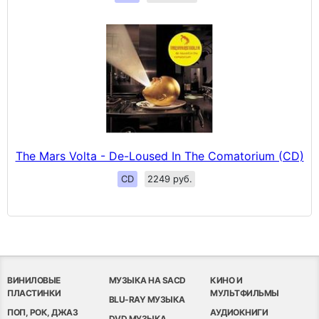
The Mars Volta - De-Loused In The Comatorium (CD)
CD
2249 руб.
ВИНИЛОВЫЕ
МУЗЫКА НА SACD
КИНО И
ПЛАСТИНКИ
МУЛЬТФИЛЬМЫ
BLU-RAY МУЗЫКА
ПОП, РОК, ДЖАЗ
АУДИОКНИГИ
DVD МУЗЫКА