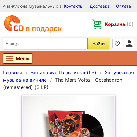
4 миллиона музыкальных записей на Виниле, CD и DVD
Контакты
Доставка
Оплата
Корзина
(0)
Найти
Меню
Главная
Виниловые Пластинки (LP)
Зарубежная
музыка на виниле
The Mars Volta - Octahedron
(remastered) (2 LP)