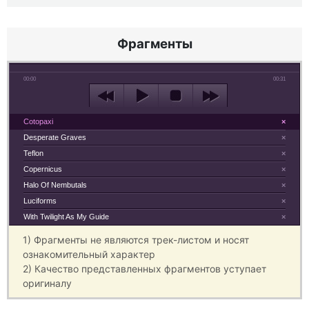
Фрагменты
00:00
00:31
Cotopaxi
×
Desperate Graves
×
Teflon
×
Copernicus
×
Halo Of Nembutals
×
Luciforms
×
With Twilight As My Guide
×
1) Фрагменты не являются трек-листом и носят
ознакомительный характер
2) Качество представленных фрагментов уступает
оригиналу