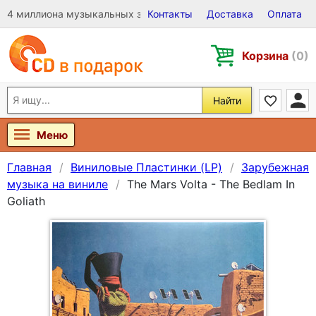
4 миллиона музыкальных записей на Виниле, CD и DVD
Контакты
Доставка
Оплата
Корзина
(0)
Найти
Меню
Главная
Виниловые Пластинки (LP)
Зарубежная
музыка на виниле
The Mars Volta - The Bedlam In
Goliath