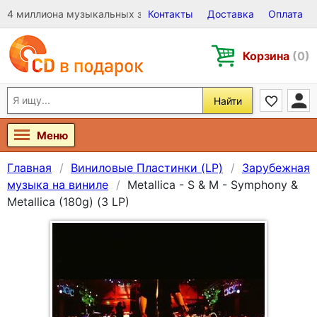
4 миллиона музыкальных записей на Виниле, CD и DVD
Контакты
Доставка
Оплата
Корзина
(0)
Найти
Меню
Главная
Виниловые Пластинки (LP)
Зарубежная
музыка на виниле
Metallica - S & M - Symphony &
Metallica (180g) (3 LP)