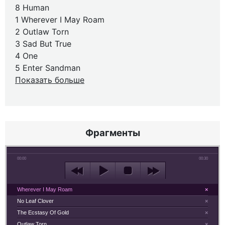
8 Human
1 Wherever I May Roam
2 Outlaw Torn
3 Sad But True
4 One
5 Enter Sandman
Показать больше
Фрагменты
00:00
00:30
Wherever I May Roam
×
No Leaf Clover
×
The Ecstasy Of Gold
×
Outlaw Torn
×