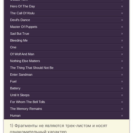
Hero Of The Day
×
The Call Of Ktulu
×
Devil's Dance
×
Master Of Puppets
×
Sad But True
×
Bleeding Me
×
One
×
Of Wolf And Man
×
Nothing Else Matters
×
The Thing That Should Not Be
×
Enter Sandman
×
Fuel
×
Battery
×
Until It Sleeps
×
For Whom The Bell Tolls
×
The Memory Remains
×
Human
×
1) Фрагменты не являются трек-листом и носят
ознакомительный характер