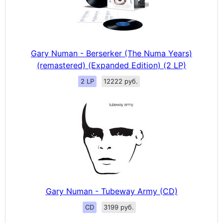
Gary Numan - Berserker (The Numa Years)
(remastered) (Expanded Edition) (2 LP)
2 LP
12222 руб.
Gary Numan - Tubeway Army (CD)
CD
3199 руб.