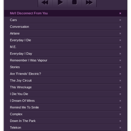
Me!I Disconnect From You
×
Cars
×
Conversation
×
Airlane
×
Everyday I Die
×
M.E.
×
Everyday I Day
×
Remeember I Was Vapour
×
Stories
×
Are 'Friends' Electric?
×
The Joy Circuit
×
This Wreckage
×
I Die:You Die
×
I Dream Of Wires
×
Remind Me To Smile
×
Complex
×
Down In The Park
×
Telekon
×