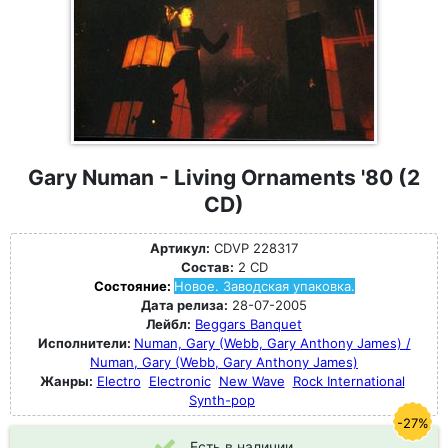
Gary Numan - Living Ornaments '80 (2
CD)
Артикул:
CDVP 228317
Состав:
2 CD
Состояние:
Новое. Заводская упаковка.
Дата релиза:
28-07-2005
Лейбл:
Beggars Banquet
Исполнители:
Numan, Gary (Webb, Gary Anthony James) /
Numan, Gary (Webb, Gary Anthony James)
Жанры:
Electro
Electronic
New Wave
Rock International
Synth-pop
-27%
Есть в наличии