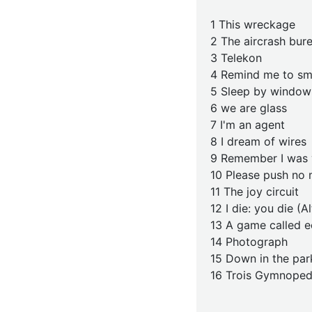
1 This wreckage
2 The aircrash bur
3 Telekon
4 Remind me to sm
5 Sleep by window
6 we are glass
7 I'm an agent
8 I dream of wires
9 Remember I was
10 Please push no
11 The joy circuit
12 I die: you die (A
13 A game called 
14 Photograph
15 Down in the par
16 Trois Gymnoped