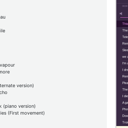
00:00
eau
Thi
ile
The
Tel
Rem
Sle
we 
I'm 
 vapour
I dr
 more
Rem
Ple
lternate version)
The 
echo
I di
A g
k (piano version)
Pho
ies (First movement)
Down
Tro