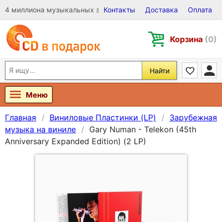
4 миллиона музыкальных записей на Виниле, CD и DVD
Контакты
Доставка
Оплата
Корзина
(0)
Найти
Меню
Главная
Виниловые Пластинки (LP)
Зарубежная
музыка на виниле
Gary Numan - Telekon (45th
Anniversary Expanded Edition) (2 LP)