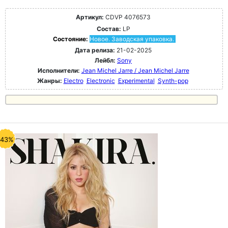
Артикул:
CDVP 4076573
Состав:
LP
Состояние:
Новое. Заводская упаковка.
Дата релиза:
21-02-2025
Лейбл:
Sony
Исполнители:
Jean Michel Jarre / Jean Michel Jarre
Жанры:
Electro
Electronic
Experimental
Synth-pop
-43%