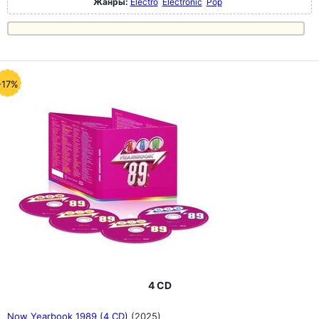
Жанры:
Electro
Electronic
Pop
-17%
4 CD
Now Yearbook 1989 (4 CD)
(2025)