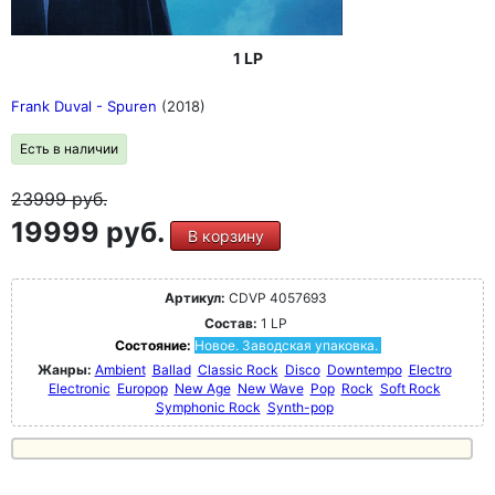
1 LP
Frank Duval - Spuren
(2018)
Есть в наличии
23999
руб.
19999 руб.
В корзину
Артикул:
CDVP 4057693
Состав:
1 LP
Состояние:
Новое. Заводская упаковка.
Жанры:
Ambient
Ballad
Classic Rock
Disco
Downtempo
Electro
Electronic
Europop
New Age
New Wave
Pop
Rock
Soft Rock
Symphonic Rock
Synth-pop