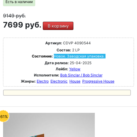
Есть в наличии
9149
руб.
7699 руб.
В корзину
Артикул:
CDVP 4090544
Состав:
2 LP
Состояние:
Новое. Заводская упаковка.
Дата релиза:
25-04-2025
Лейбл:
Yellow
Исполнители:
Bob Sinclar / Bob Sinclar
Жанры:
Electro
Electronic
House
Progressive House
-61%