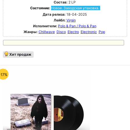
Состав:
2 LP
Состояние:
Новое. Заводская упаковка.
Дата релиза:
18-04-2025
Лейбл:
Virgin
Исполнители:
Polo & Pan / Polo & Pan
Жанры:
Chillwave
Disco
Electro
Electronic
Pop
Хит продаж
-17%