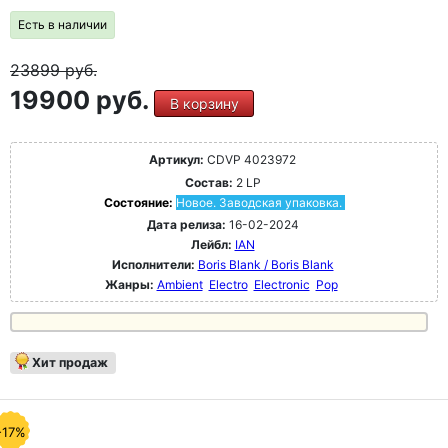
Есть в наличии
23899
руб.
19900 руб.
В корзину
Артикул:
CDVP 4023972
Состав:
2 LP
Состояние:
Новое. Заводская упаковка.
Дата релиза:
16-02-2024
Лейбл:
IAN
Исполнители:
Boris Blank / Boris Blank
Жанры:
Ambient
Electro
Electronic
Pop
Хит продаж
-17%