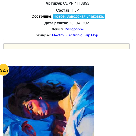
Артикул:
CDVP 4113893
Состав:
1 LP
Состояние:
Новое. Заводская упаковка.
Дата релиза:
23-04-2021
Лейбл:
Parlophone
Жанры:
Electro
Electronic
Hip Hop
-92%