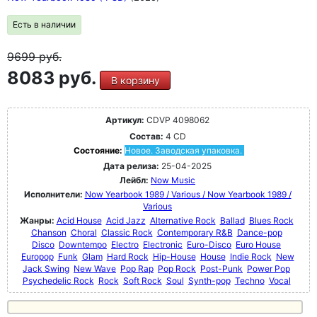
Есть в наличии
9699
руб.
8083 руб.
В корзину
Артикул:
CDVP 4098062
Состав:
4 CD
Состояние:
Новое. Заводская упаковка.
Дата релиза:
25-04-2025
Лейбл:
Now Music
Исполнители:
Now Yearbook 1989 / Various / Now Yearbook 1989 /
Various
Жанры:
Acid House
Acid Jazz
Alternative Rock
Ballad
Blues Rock
Chanson
Choral
Classic Rock
Contemporary R&B
Dance-pop
Disco
Downtempo
Electro
Electronic
Euro-Disco
Euro House
Europop
Funk
Glam
Hard Rock
Hip-House
House
Indie Rock
New
Jack Swing
New Wave
Pop Rap
Pop Rock
Post-Punk
Power Pop
Psychedelic Rock
Rock
Soft Rock
Soul
Synth-pop
Techno
Vocal