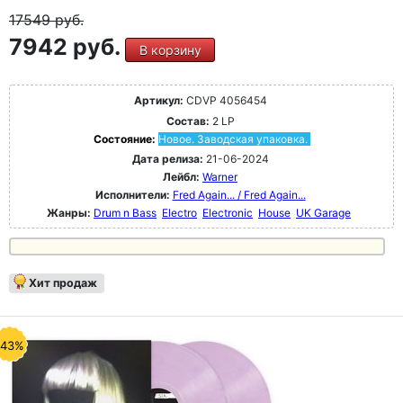
17549
руб.
7942 руб.
В корзину
Артикул:
CDVP 4056454
Состав:
2 LP
Состояние:
Новое. Заводская упаковка.
Дата релиза:
21-06-2024
Лейбл:
Warner
Исполнители:
Fred Again... / Fred Again...
Жанры:
Drum n Bass
Electro
Electronic
House
UK Garage
Хит продаж
-43%