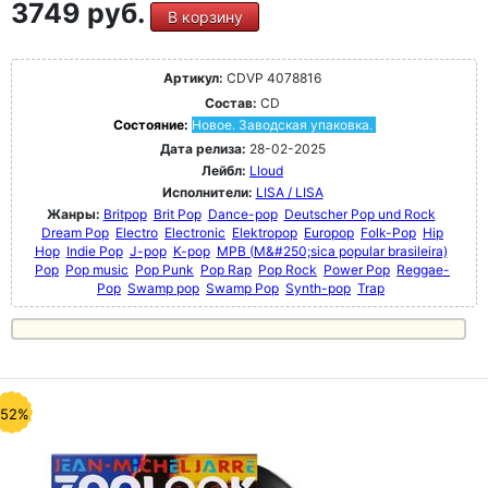
3749 руб.
В корзину
Артикул:
CDVP 4078816
Состав:
CD
Состояние:
Новое. Заводская упаковка.
Дата релиза:
28-02-2025
Лейбл:
Lloud
Исполнители:
LISA / LISA
Жанры:
Britpop
Brit Pop
Dance-pop
Deutscher Pop und Rock
Dream Pop
Electro
Electronic
Elektropop
Europop
Folk-Pop
Hip
Hop
Indie Pop
J-pop
K-pop
MPB (M&#250;sica popular brasileira)
Pop
Pop music
Pop Punk
Pop Rap
Pop Rock
Power Pop
Reggae-
Pop
Swamp pop
Swamp Pop
Synth-pop
Trap
-52%