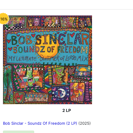
-16%
2 LP
Bob Sinclar - Soundz Of Freedom (2 LP)
(2025)