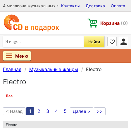
4 миллиона музыкальных записей на Виниле, CD и DVD
Контакты
Доставка
Оплата
Корзина
(0)
Найти
Меню
Главная
Музыкальные жанры
Electro
Electro
Все
1
2
3
4
5
< Назад
Далее >
>>
Electro