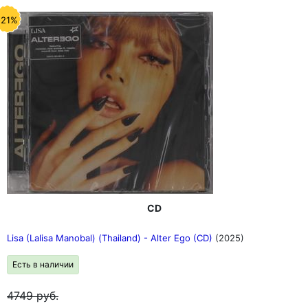
-21%
CD
Lisa (Lalisa Manobal) (Thailand) - Alter Ego (CD)
(2025)
Есть в наличии
4749
руб.