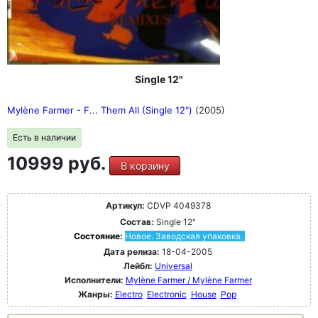
Single 12"
Mylène Farmer - F... Them All (Single 12")
(2005)
Есть в наличии
10999 руб.
В корзину
Артикул:
CDVP 4049378
Состав:
Single 12"
Состояние:
Новое. Заводская упаковка.
Дата релиза:
18-04-2005
Лейбл:
Universal
Исполнители:
Mylène Farmer / Mylène Farmer
Жанры:
Electro
Electronic
House
Pop