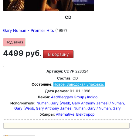
CD
Gary Numan - Premier Hits
(1997)
Под заказ
4499 руб.
В корзину
Артикул:
CDVP 228324
Состав:
CD
Состояние:
Новое. Заводская упаковка.
Дата релиза:
01-01-1996
Лейбл:
4ad/Beggars Group / Indigo
Исполнители:
Numan, Gary (Webb, Gary Anthony James) / Numan,
Gary (Webb, Gary Anthony James)
Numan, Gary / Numan, Gary
Жанры:
Alternative
Elektropop