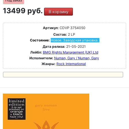
Под заказ
13499 руб.
В корзину
Артикул:
CDVP 3754050
Состав:
2 LP
Состояние:
Новое. Заводская упаковка.
Дата релиза:
21-05-2021
Лейбл:
BMG Rights Management (UK) Ltd
Исполнители:
Numan, Gary / Numan, Gary
Жанры:
Rock International