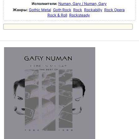
Исполнители:
Numan, Gary / Numan, Gary
Жанры:
Gothic Metal
Goth Rock
Rock
Rockabilly
Rock Opera
Rock & Roll
Rocksteady