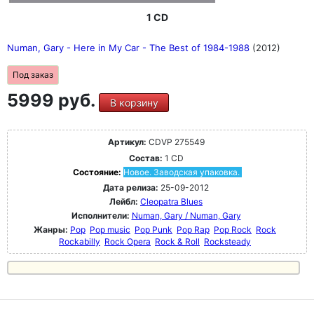
1 CD
Numan, Gary - Here in My Car - The Best of 1984-1988
(2012)
Под заказ
5999 руб.
В корзину
Артикул:
CDVP 275549
Состав:
1 CD
Состояние:
Новое. Заводская упаковка.
Дата релиза:
25-09-2012
Лейбл:
Cleopatra Blues
Исполнители:
Numan, Gary / Numan, Gary
Жанры:
Pop
Pop music
Pop Punk
Pop Rap
Pop Rock
Rock
Rockabilly
Rock Opera
Rock & Roll
Rocksteady