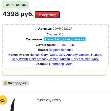
Есть в наличии
4398 руб.
В корзину
Артикул:
CDVP 228327
Состав:
CD
Состояние:
Новое. Заводская упаковка.
Дата релиза:
30-06-1990
Лейбл:
Beggars Banquet
Исполнители:
Numan, Gary (Webb, Gary Anthony James) / Numan,
Gary (Webb, Gary Anthony James)
Numan, Gary / Numan, Gary
Жанры:
Elektropop
Metal
Хит продаж
-2%