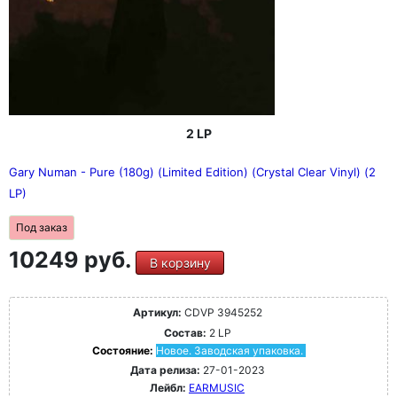
2 LP
Gary Numan - Pure (180g) (Limited Edition) (Crystal Clear Vinyl) (2
LP)
Под заказ
10249 руб.
В корзину
Артикул:
CDVP 3945252
Состав:
2 LP
Состояние:
Новое. Заводская упаковка.
Дата релиза:
27-01-2023
Лейбл:
EARMUSIC