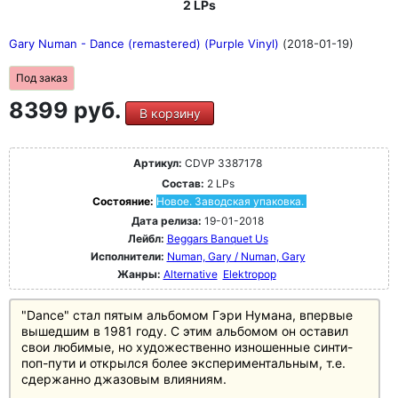
2 LPs
Gary Numan - Dance (remastered) (Purple Vinyl)
(2018-01-19)
Под заказ
8399 руб.
В корзину
Артикул:
CDVP 3387178
Состав:
2 LPs
Состояние:
Новое. Заводская упаковка.
Дата релиза:
19-01-2018
Лейбл:
Beggars Banquet Us
Исполнители:
Numan, Gary / Numan, Gary
Жанры:
Alternative
Elektropop
"Dance" стал пятым альбомом Гэри Нумана, впервые
вышедшим в 1981 году. С этим альбомом он оставил
свои любимые, но художественно изношенные синти-
поп-пути и открылся более экспериментальным, т.е.
сдержанно джазовым влияниям.