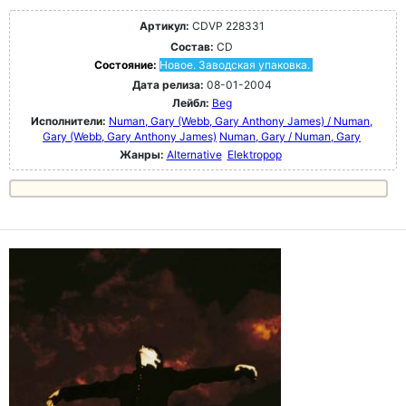
Артикул:
CDVP 228331
Состав:
CD
Состояние:
Новое. Заводская упаковка.
Дата релиза:
08-01-2004
Лейбл:
Beg
Исполнители:
Numan, Gary (Webb, Gary Anthony James) / Numan,
Gary (Webb, Gary Anthony James)
Numan, Gary / Numan, Gary
Жанры:
Alternative
Elektropop