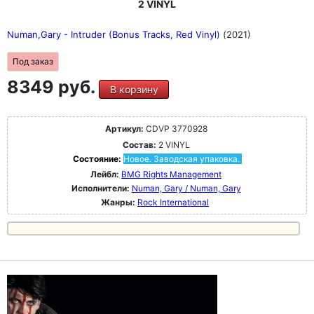
2 VINYL
Numan,Gary - Intruder (Bonus Tracks, Red Vinyl)
(2021)
Под заказ
8349 руб.
В корзину
Артикул:
CDVP 3770928
Состав:
2 VINYL
Состояние:
Новое. Заводская упаковка.
Лейбл:
BMG Rights Management
Исполнители:
Numan, Gary / Numan, Gary
Жанры:
Rock International