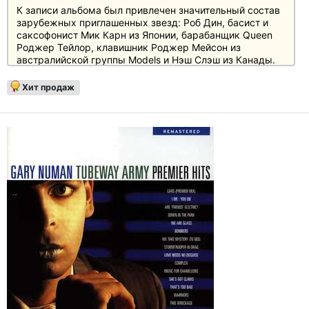
К записи альбома был привлечен значительный состав
зарубежных приглашенных звезд: Роб Дин, басист и
саксофонист Мик Карн из Японии, барабанщик Queen
Роджер Тейлор, клавишник Роджер Мейсон из
австралийской группы Models и Нэш Слэш из Канады.
Первоначально "Dance" был выпущен в виде простой
Хит продаж
пластинки, что при продолжительности звучания 50
минут пошло в ущерб качеству звука. Поэтому для
переиздания на фиолетовом виниле ремастированные
песни были разделены на два LP. Издание дополнено
синглами, B-сайдами и еще не изданными ауттейками.