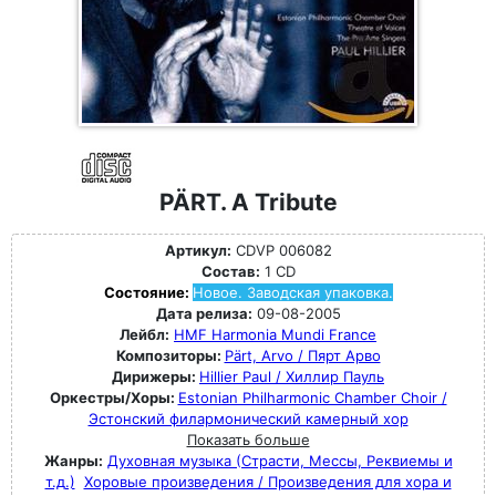
PÄRT. A Tribute
Артикул:
CDVP 006082
Состав:
1 CD
Состояние:
Новое. Заводская упаковка.
Дата релиза:
09-08-2005
Лейбл:
HMF Harmonia Mundi France
Композиторы:
Pärt, Arvo / Пярт Арво
Дирижеры:
Hillier Paul / Хиллир Пауль
Оркестры/Хоры:
Estonian Philharmonic Chamber Choir /
Эстонский филармонический камерный хор
Показать больше
Жанры:
Духовная музыка (Страсти, Мессы, Реквиемы и
т.д.)
Хоровые произведения / Произведения для хора и