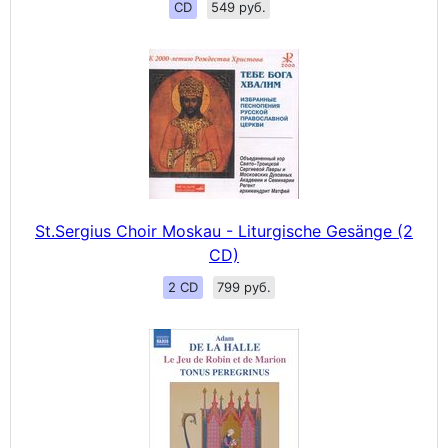
CD
549 руб.
St.Sergius Choir Moskau - Liturgische Gesänge (2
CD)
2 CD
799 руб.