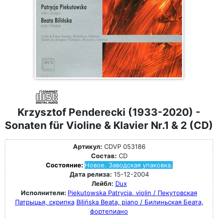
Krzysztof Penderecki (1933-2020) -
Sonaten für Violine & Klavier Nr.1 & 2 (CD)
Артикул:
CDVP 053186
Состав:
CD
Состояние:
Новое. Заводская упаковка.
Дата релиза:
15-12-2004
Лейбл:
Dux
Исполнители:
Piekutowska Patrycja, violin / Пекутовская
Патрыцья, скрипка
Bilińska Beata, piano / Билиньская Беата,
фортепиано