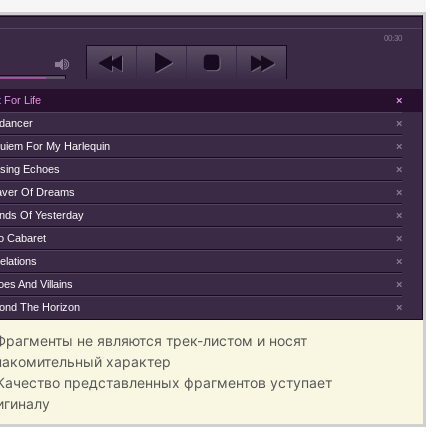
00:30
 For Life
×
edancer
×
uiem For My Harlequin
×
sing Echoes
×
ver Of Dreams
×
nds Of Yesterday
×
lo Cabaret
×
elations
×
es And Villains
×
ond The Horizon
×
 Фрагменты не являются трек-листом и носят
накомительный характер
 Качество представленных фрагментов уступает
игиналу