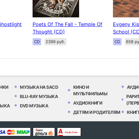
Ghostlight
Poets Of The Fall - Temple Of
Evgeny Kis
Thought (CD)
School (C
CD
2399 руб.
CD
658 ру
НКИ
МУЗЫКА НА SACD
КИНО И
АУДИ
МУЛЬТФИЛЬМЫ
BLU-RAY МУЗЫКА
РАРИ
АУДИОКНИГИ
(ПЕР
ЗЫКА
DVD МУЗЫКА
ДЕТЯМ И РОДИТЕЛЯМ
КНИГ