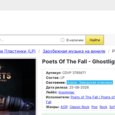
Найти
В наличии
е Пластинки (LP)
Зарубежная музыка на виниле
P
Poets Of The Fall - Ghostli
Артикул:
CDVP 3795671
Состав:
LP
Состояние:
Новое. Заводская упаковка.
Дата релиза:
25-08-2026
Лейбл:
Insomniac
Исполнители:
Poets of The Fall / Poets o
Fall
Жанры:
AOR
Classic Rock
Pop
Rock
Sof