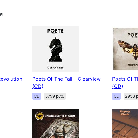
я
Revolution
Poets Of The Fall - Clearview
Poets Of Th
(CD)
(CD)
CD
3799 руб.
CD
2958 р