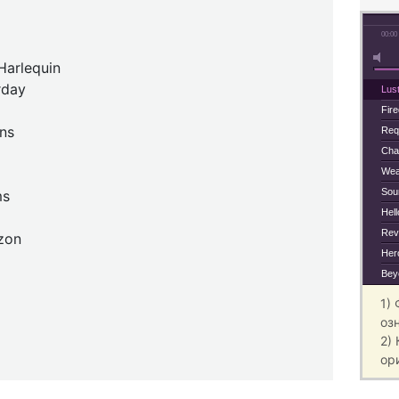
00:00
Harlequin
rday
Lust
Fir
ins
Req
Cha
Wea
Sou
ms
Hel
Rev
zon
Hero
Bey
1)
оз
2)
ор