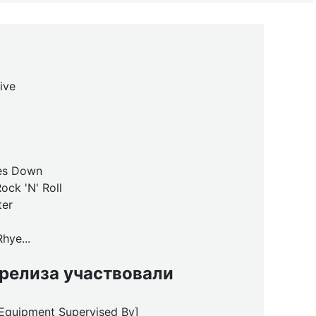
ive
es Down
ck 'N' Roll
ter
hye...
 релиза участвовали
[Equipment Supervised By]