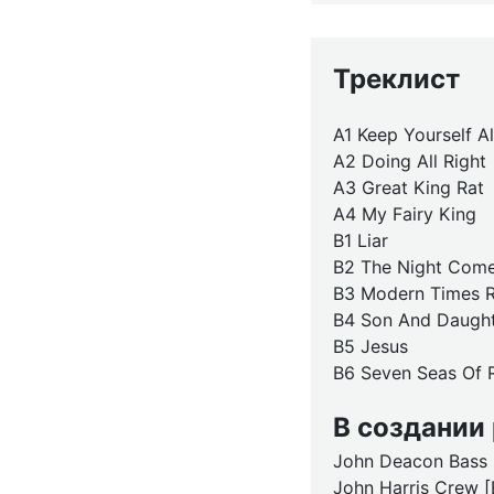
Треклист
A1 Keep Yourself Al
A2 Doing All Right
A3 Great King Rat
A4 My Fairy King
B1 Liar
B2 The Night Com
B3 Modern Times Ro
B4 Son And Daugh
B5 Jesus
B6 Seven Seas Of R
В создании
John Deacon Bass
John Harris Crew 