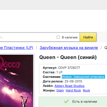
Найти
В наличии
е Пластинки (LP)
Зарубежная музыка на виниле
Q
Queen - Queen (синий)
Артикул:
CDVP 3728277
Состав:
1 LP
Состояние:
Новое. Заводская упаковка.
Дата релиза:
25-09-2015
Лейбл:
Abbey Road Studios
Жанры:
Glam
Hard Rock
Rock
Есть в наличии