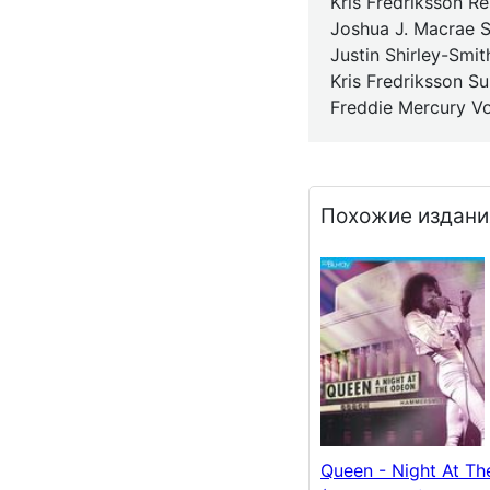
Kris Fredriksson Re
Joshua J. Macrae S
Justin Shirley-Smi
Kris Fredriksson S
Freddie Mercury Vo
Похожие издани
Queen - Night At T