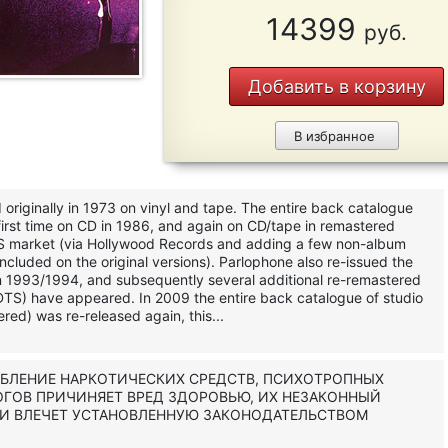
14399
руб.
Добавить в корзину
В избранное
originally in 1973 on vinyl and tape. The entire back catalogue
first time on CD in 1986, and again on CD/tape in remastered
US market (via Hollywood Records and adding a few non-album
included on the original versions). Parlophone also re-issued the
n 1993/1994, and subsequently several additional re-remastered
 DTS) have appeared. In 2009 the entire back catalogue of studio
ed) was re-released again, this...
ЕБЛЕНИЕ НАРКОТИЧЕСКИХ СРЕДСТВ, ПСИХОТРОПНЫХ
ОГОВ ПРИЧИНЯЕТ ВРЕД ЗДОРОВЬЮ, ИХ НЕЗАКОННЫЙ
 И ВЛЕЧЕТ УСТАНОВЛЕННУЮ ЗАКОНОДАТЕЛЬСТВОМ