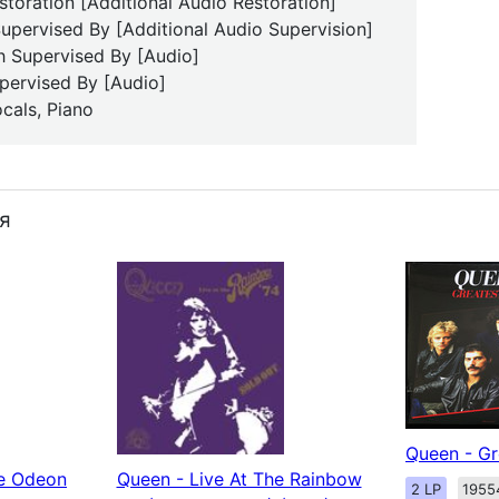
storation [Additional Audio Restoration]
upervised By [Additional Audio Supervision]
th Supervised By [Audio]
upervised By [Audio]
cals, Piano
я
Queen - Gr
he Odeon
Queen - Live At The Rainbow
2 LP
1955