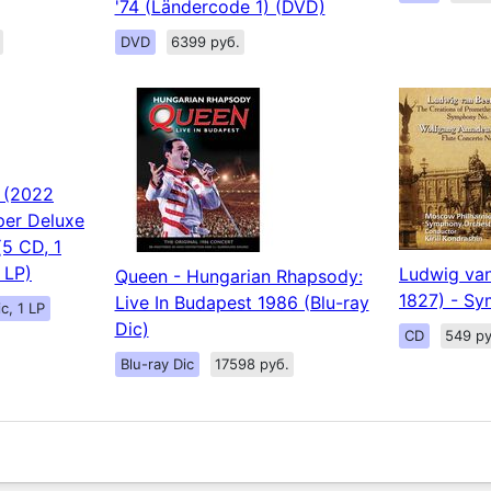
'74 (Ländercode 1) (DVD)
DVD
6399 руб.
e (2022
per Deluxe
(5 CD, 1
 LP)
Ludwig van
Queen - Hungarian Rhapsody:
1827) - Sy
Live In Budapest 1986 (Blu-ray
c, 1 LP
Dic)
CD
549 ру
Blu-ray Dic
17598 руб.