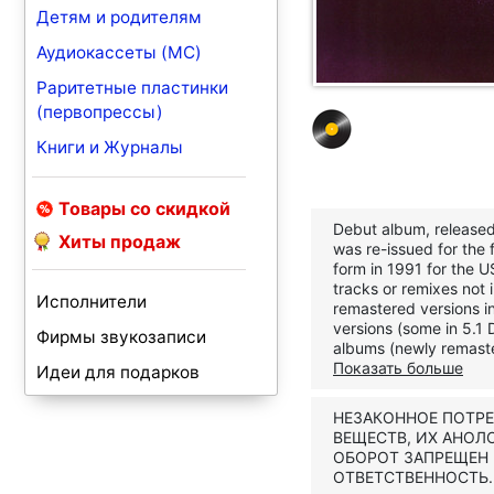
Детям и родителям
Аудиокассеты (MC)
Раритетные пластинки
(первопрессы)
Книги и Журналы
Товары со скидкой
Debut album, released 
Хиты продаж
was re-issued for the 
form in 1991 for the 
tracks or remixes not 
Исполнители
remastered versions i
versions (some in 5.1
Фирмы звукозаписи
albums (newly remaster
Показать больше
Идеи для подарков
НЕЗАКОННОЕ ПОТР
ВЕЩЕСТВ, ИХ АНОЛ
ОБОРОТ ЗАПРЕЩЕН
ОТВЕТСТВЕННОСТЬ.