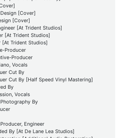
[Cover]
 Design [Cover]
esign [Cover]
gineer [At Trident Studios]
r [At Trident Studios]
 [At Trident Studios]
ve-Producer
utive-Producer
iano, Vocals
uer Cut By
uer Cut By [Half Speed Vinyl Mastering]
red By
ssion, Vocals
 Photography By
ucer
Producer, Engineer
ded By [At De Lane Lea Studios]