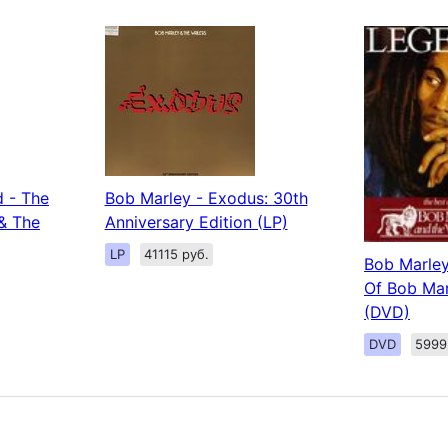
d - The
Bob Marley - Exodus: 30th
& The
Anniversary Edition (LP)
LP
41115 руб.
Bob Marley
Of Bob Mar
(DVD)
DVD
5999