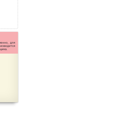
менно, для
оизводится
щика.