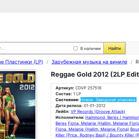
Найти
В наличии
е Пластинки (LP)
Зарубежная музыка на виниле
R
Reggae Gold 2012 (2LP Editi
Артикул:
CDVP 257516
Состав:
1 LP
Состояние:
Новое. Заводская упаковка.
Дата релиза:
01-01-2012
Лейбл:
VP Records (Groove Attack)
Исполнители:
Hammond, Beres / Hammon
Beres
Fiona, Melanie (Hallim, Melanie Fiona
Fiona, Melanie (Hallim, Melanie Fiona)
Bou
Killer (Price, Rodney Basil) / Bounty Killer (P