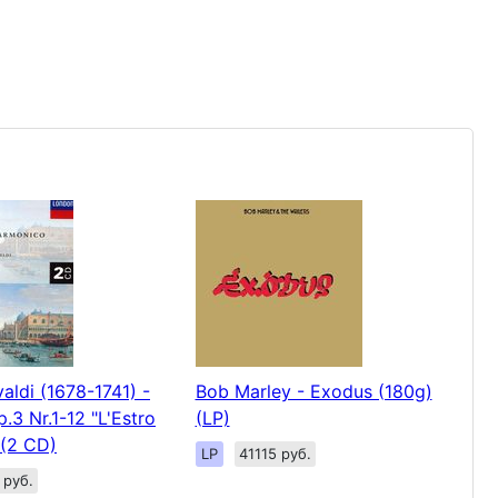
aldi (1678-1741) -
Bob Marley - Exodus (180g)
.3 Nr.1-12 "L'Estro
(LP)
 (2 CD)
LP
41115 руб.
 руб.