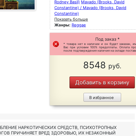
Rodney Basil)
Mavado (Brooks, David
Constantine) / Mavado (Brooks, David
Constantine)
Показать больше
Жанры:
Reggae
Под заказ *
* товара нет в наличии и он будет заказан, и
Вас при условии 100% предоплаты. Оплата пр
после подтверждения наличия на складе постав
8548
руб.
Добавить в корзину
В избранное
ЕБЛЕНИЕ НАРКОТИЧЕСКИХ СРЕДСТВ, ПСИХОТРОПНЫХ
ОГОВ ПРИЧИНЯЕТ ВРЕД ЗДОРОВЬЮ, ИХ НЕЗАКОННЫЙ