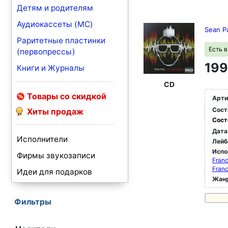
Детям и родителям
Аудиокассеты (MC)
Sean Pa
Раритетные пластинки
Есть 
(первопрессы)
199
Книги и Журналы
CD
Товары со скидкой
Арти
Сост
Хиты продаж
Сост
Дата
Исполнители
Лейб
Испо
Фирмы звукозаписи
Franc
Franc
Идеи для подарков
Жан
Фильтры