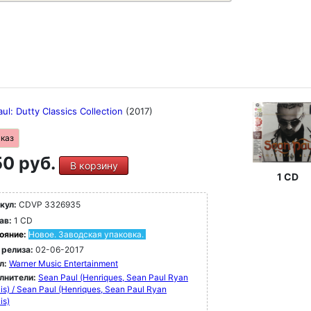
ul: Dutty Classics Collection
(2017)
аказ
0 руб.
В корзину
1 CD
кул:
CDVP 3326935
ав:
1 CD
ояние:
Новое. Заводская упаковка.
 релиза:
02-06-2017
л:
Warner Music Entertainment
лнители:
Sean Paul (Henriques, Sean Paul Ryan
is) / Sean Paul (Henriques, Sean Paul Ryan
is)