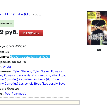
 - All That I Am (CD)
(2005)
в наличии
9 руб.
В корзину
кул:
CDVP 050070
DVD
ав:
CD
ояние:
Новое. Заводская упаковка.
 релиза:
09-03-2011
л:
Arista
лнители:
Tyler, Steven / Tyler, Steven
Edwards,
e / Edwards, Jackie
Hamilton, Anthony (Hamilton,
ny Cornelius) / Hamilton, Anthony (Hamilton,
ny Cornelius)
Los Lonely Boys / Los Lonely Boys
зать больше
ры:
Pop
Pop-music