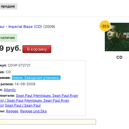
 продаж
-35%
ul - Imperial Blaze (CD)
(2009)
в наличии
9 руб.
В корзину
CD
кул:
CDVP 072721
ав:
CD
ояние:
Новое. Заводская упаковка.
 релиза:
14-08-2009
л:
Atlantic
лнители:
Sean Paul (Henriques, Sean Paul Ryan
is) / Sean Paul (Henriques, Sean Paul Ryan
is)
Sean Paul / Sean Paul
ры:
Reggae
Reggae und Ska