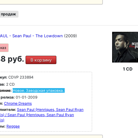
 продаж
AUL - Sean Paul - The Lowdown
(2009)
аказ
8 руб.
В корзину
1 CD
кул:
CDVP 233894
ав:
2 CD
ояние:
Новое. Заводская упаковка.
 релиза:
01-01-2009
л:
Chrome Dreams
лнители:
Sean Paul (Henriques, Sean Paul Ryan
is) / Sean Paul (Henriques, Sean Paul Ryan
is)
ры:
Reggae