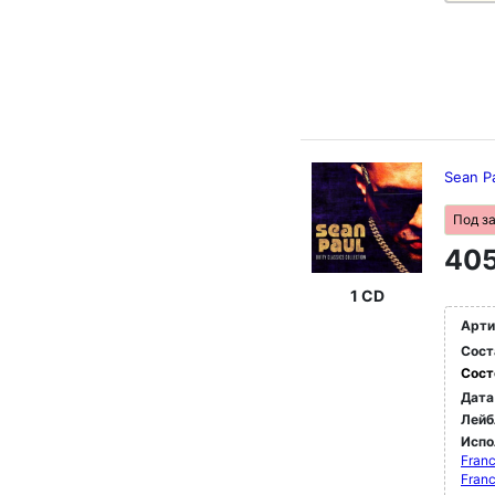
Sean Pa
Под з
405
1 CD
Арти
Сост
Сост
Дата
Лейб
Испо
Franc
Franc