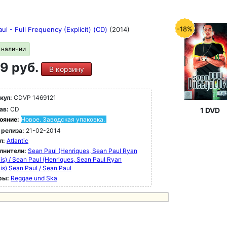
-18%
ul - Full Frequency (Explicit) (CD)
(2014)
в наличии
9 руб.
В корзину
кул:
CDVP 1469121
ав:
CD
1 DVD
ояние:
Новое. Заводская упаковка.
 релиза:
21-02-2014
л:
Atlantic
лнители:
Sean Paul (Henriques, Sean Paul Ryan
is) / Sean Paul (Henriques, Sean Paul Ryan
is)
Sean Paul / Sean Paul
ры:
Reggae und Ska