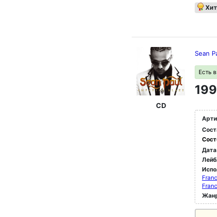
Хит
Sean Pa
Есть 
199
CD
Арти
Сост
Сост
Дата
Лейб
Испо
Franc
Franc
Жан