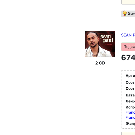
Хит
SEAN P
Под з
674
2 CD
Арти
Сост
Сост
Дата
Лейб
Испо
Franc
Franc
Жан