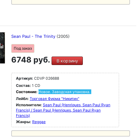
Sean Paul - The Trinity
(2005)
Под заказ
6748 руб.
В корзину
Артикул:
CDVP 026688
Состав:
1 CD
Состояние:
Новое. Заводская упаковка.
Лейбл:
Торговая Фирма "Никитин"
Исполнители:
Sean Paul (Henriques, Sean Paul Ryan
Francis) / Sean Paul (Henriques, Sean Paul Ryan
Francis)
Жанры:
Reggae