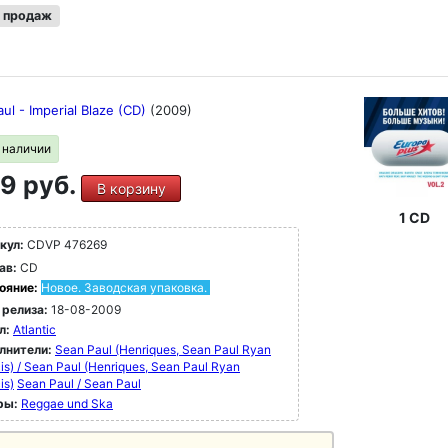
 продаж
ul - Imperial Blaze (CD)
(2009)
в наличии
9 руб.
В корзину
1 CD
кул:
CDVP 476269
ав:
CD
ояние:
Новое. Заводская упаковка.
 релиза:
18-08-2009
л:
Atlantic
лнители:
Sean Paul (Henriques, Sean Paul Ryan
is) / Sean Paul (Henriques, Sean Paul Ryan
is)
Sean Paul / Sean Paul
ры:
Reggae und Ska