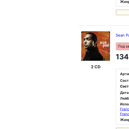
Жан
Sean Pa
Под з
134
2 CD
Арти
Сост
Сост
Дата
Лейб
Испо
Franc
Franc
Жан