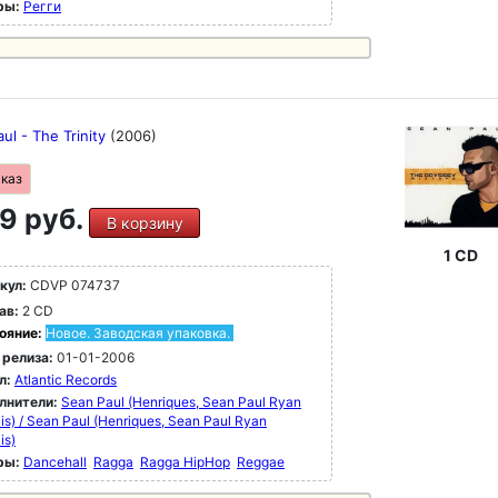
ры:
Регги
ul - The Trinity
(2006)
аказ
9 руб.
В корзину
1 CD
кул:
CDVP 074737
ав:
2 CD
ояние:
Новое. Заводская упаковка.
 релиза:
01-01-2006
л:
Atlantic Records
лнители:
Sean Paul (Henriques, Sean Paul Ryan
is) / Sean Paul (Henriques, Sean Paul Ryan
is)
ры:
Dancehall
Ragga
Ragga HipHop
Reggae