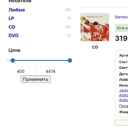
Носители
Любые
(19)
Santana
LP
(1)
CD
(16)
Есть 
DVD
(2)
319
CD
Цена
Арти
Сост
Сост
Дата
Лейб
Испо
Jacki
Antho
Antho
Пока
Жан