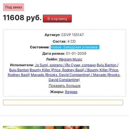
Под заказ
11608 руб.
В корзину
Артикул:
CDVP 155147
Состав:
4 CD
Состояние:
Новое. Заводская упаковка.
Дата релиза:
01-01-2009
Лейбл:
Wagram Music
Исполнители:
Jo Sumi, soprano / Йо Суми, сопрано
Buju Banton /
Buju Banton
Bounty Killer (Price, Rodney Basil) / Bounty Killer (Price,
Rodney Basil)
Mavado (Brooks, David Constantine) / Mavado (Brooks,
David Constantine)
Показать больше
Жанры:
Reggae