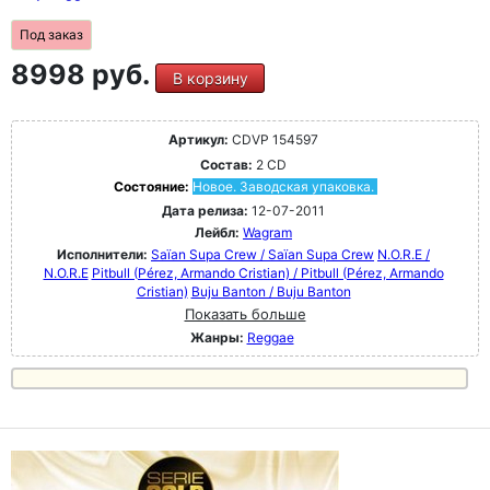
Под заказ
8998 руб.
В корзину
Артикул:
CDVP 154597
Состав:
2 CD
Состояние:
Новое. Заводская упаковка.
Дата релиза:
12-07-2011
Лейбл:
Wagram
Исполнители:
Saïan Supa Crew / Saïan Supa Crew
N.O.R.E /
N.O.R.E
Pitbull (Pérez, Armando Cristian) / Pitbull (Pérez, Armando
Cristian)
Buju Banton / Buju Banton
Показать больше
Жанры:
Reggae