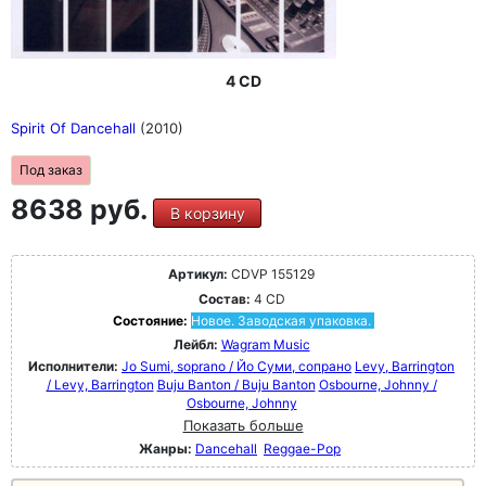
4 CD
Spirit Of Dancehall
(2010)
Под заказ
8638 руб.
В корзину
Артикул:
CDVP 155129
Состав:
4 CD
Состояние:
Новое. Заводская упаковка.
Лейбл:
Wagram Music
Исполнители:
Jo Sumi, soprano / Йо Суми, сопрано
Levy, Barrington
/ Levy, Barrington
Buju Banton / Buju Banton
Osbourne, Johnny /
Osbourne, Johnny
Показать больше
Жанры:
Dancehall
Reggae-Pop