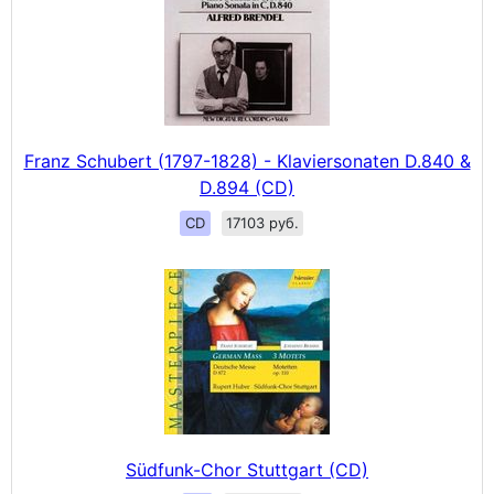
Franz Schubert (1797-1828) - Klaviersonaten D.840 &
D.894 (CD)
CD
17103 руб.
Südfunk-Chor Stuttgart (CD)