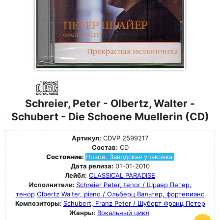
Schreier, Peter - Olbertz, Walter -
Schubert - Die Schoene Muellerin (CD)
Артикул:
CDVP 2599217
Состав:
CD
Состояние:
Новое. Заводская упаковка.
Дата релиза:
01-01-2010
Лейбл:
CLASSICAL PARADISE
Исполнители:
Schreier Peter, tenor / Шраер Петер,
тенор
Olbertz Walter, piano / Ольберц Вальтер, фортепиано
Композиторы:
Schubert, Franz Peter / Шуберт Франц Петер
Жанры:
Вокальный цикл