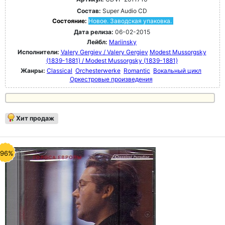
Состав:
Super Audio CD
Состояние:
Новое. Заводская упаковка.
Дата релиза:
06-02-2015
Лейбл:
Mariinsky
Исполнители:
Valery Gergiev / Valery Gergiev
Modest Mussorgsky
(1839-1881) / Modest Mussorgsky (1839-1881)
Жанры:
Classical
Orchesterwerke
Romantic
Вокальный цикл
Оркестровые произведения
Хит продаж
-96%