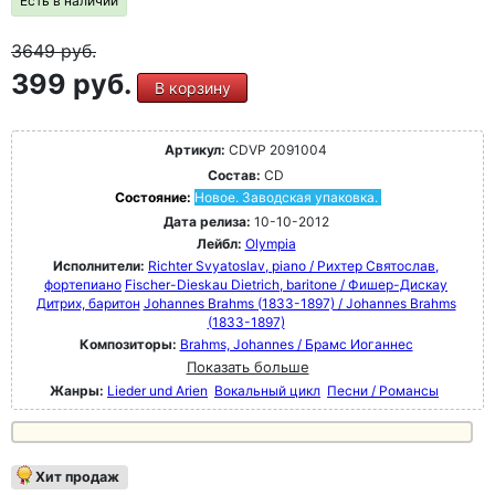
Есть в наличии
3649
руб.
399 руб.
В корзину
Артикул:
CDVP 2091004
Состав:
CD
Состояние:
Новое. Заводская упаковка.
Дата релиза:
10-10-2012
Лейбл:
Olympia
Исполнители:
Richter Svyatoslav, piano / Рихтер Святослав,
фортепиано
Fischer-Dieskau Dietrich, baritone / Фишер-Дискау
Дитрих, баритон
Johannes Brahms (1833-1897) / Johannes Brahms
(1833-1897)
Композиторы:
Brahms, Johannes / Брамс Иоганнес
Показать больше
Жанры:
Lieder und Arien
Вокальный цикл
Песни / Романсы
Хит продаж