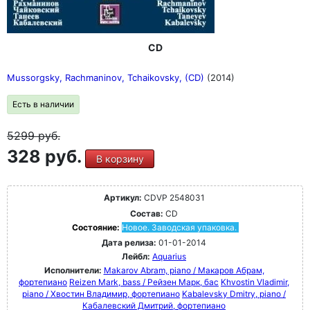
CD
Mussorgsky, Rachmaninov, Tchaikovsky, (CD)
(2014)
Есть в наличии
5299
руб.
328 руб.
В корзину
Артикул:
CDVP 2548031
Состав:
CD
Состояние:
Новое. Заводская упаковка.
Дата релиза:
01-01-2014
Лейбл:
Aquarius
Исполнители:
Makarov Abram, piano / Макаров Абрам,
фортепиано
Reizen Mark, bass / Рейзен Марк, бас
Khvostin Vladimir,
piano / Хвостин Владимир, фортепиано
Kabalevsky Dmitry, piano /
Кабалевский Дмитрий, фортепиано