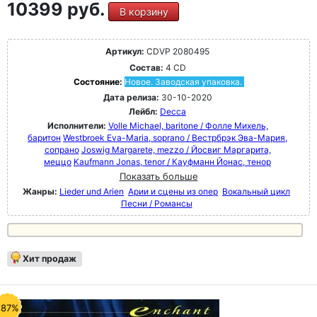
10399 руб.
В корзину
Артикул:
CDVP 2080495
Состав:
4 CD
Состояние:
Новое. Заводская упаковка.
Дата релиза:
30-10-2020
Лейбл:
Decca
Исполнители:
Volle Michael, baritone / Фолле Михель,
баритон
Westbroek Eva-Maria, soprano / Вестрбрэк Эва-Мария,
сопрано
Joswig Margarete, mezzo / Йосвиг Маргарита,
меццо
Kaufmann Jonas, tenor / Кауфманн Йонас, тенор
Показать больше
Жанры:
Lieder und Arien
Арии и сцены из опер
Вокальный цикл
Песни / Романсы
Хит продаж
-87%