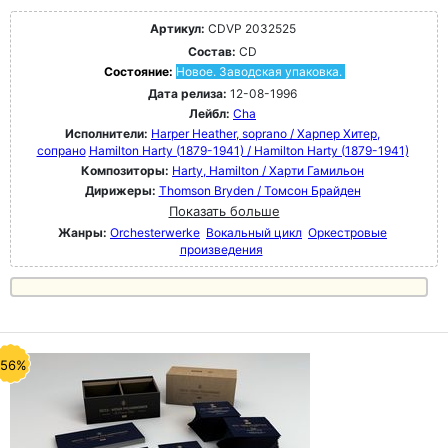
Артикул:
CDVP 2032525
Состав:
CD
Состояние:
Новое. Заводская упаковка.
Дата релиза:
12-08-1996
Лейбл:
Cha
Исполнители:
Harper Heather, soprano / Харпер Хитер,
сопрано
Hamilton Harty (1879-1941) / Hamilton Harty (1879-1941)
Композиторы:
Harty, Hamilton / Харти Гамильон
Дирижеры:
Thomson Bryden / Томсон Брайден
Показать больше
Жанры:
Orchesterwerke
Вокальный цикл
Оркестровые
произведения
-56%