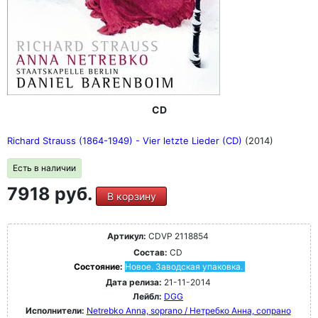
CD
Richard Strauss (1864-1949) - Vier letzte Lieder (CD)
(2014)
Есть в наличии
7918 руб.
В корзину
Артикул:
CDVP 2118854
Состав:
CD
Состояние:
Новое. Заводская упаковка.
Дата релиза:
21-11-2014
Лейбл:
DGG
Исполнители:
Netrebko Anna, soprano / Нетребко Анна, сопрано