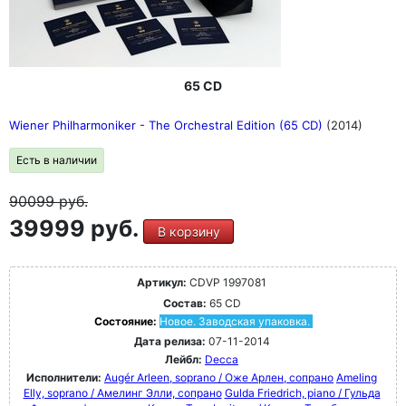
65 CD
Wiener Philharmoniker - The Orchestral Edition (65 CD)
(2014)
Есть в наличии
90099
руб.
39999 руб.
В корзину
Артикул:
CDVP 1997081
Состав:
65 CD
Состояние:
Новое. Заводская упаковка.
Дата релиза:
07-11-2014
Лейбл:
Decca
Исполнители:
Augér Arleen, soprano / Оже Арлен, сопрано
Ameling
Elly, soprano / Амелинг Элли, сопрано
Gulda Friedrich, piano / Гульда