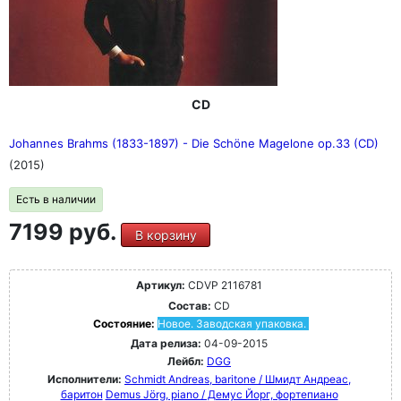
CD
Johannes Brahms (1833-1897) - Die Schöne Magelone op.33 (CD)
(2015)
Есть в наличии
7199 руб.
В корзину
Артикул:
CDVP 2116781
Состав:
CD
Состояние:
Новое. Заводская упаковка.
Дата релиза:
04-09-2015
Лейбл:
DGG
Исполнители:
Schmidt Andreas, baritone / Шмидт Андреас,
баритон
Demus Jörg, piano / Демус Йорг, фортепиано