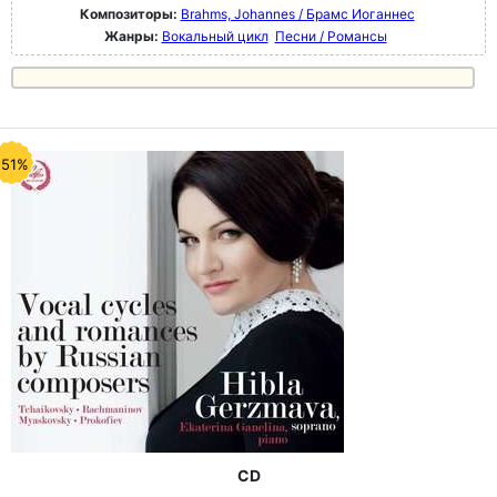
Композиторы:
Brahms, Johannes / Брамс Иоганнес
Жанры:
Вокальный цикл
Песни / Романсы
-51%
CD