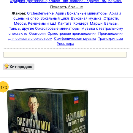
Фридрих, фортепиано
Krause Tom, baritone / Краузе Том, баритон
Показать больше
Жанры:
Orchesterwerke
Арии / Вокальные миниатюры
Арии и
сцены из опер
Вокальный цикл
Духовная музыка (Страсти,
Мессы, Реквиемы и т.д.)
Кантата
Концерт
Марши, Вальсы,
Танцы, другие Оркестровые миниатюры
Музыка к театральному
спектаклю
Оратория
Оркестровые произведения
Произведения
для солиста с оркестром
Симфоническая музыка
Транскрипции
Увертюра
Хит продаж
-17%