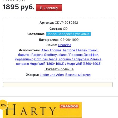
1895 руб.
В корзину
Артикул:
CDVP 2032592
Состав:
CD
Состояние:
Новое. Заводская упаковка.
Дата релиза:
02-08-1999
Лейбл:
Chandos
Исполнители:
Allen Thomas, baritone / Аллен Томас,
баритон
Parsons Geoffrey, piano / Парсонс Джеффри,
фортепиано
Cotrubas Ileana, soprano / Котрубаш Ильяна,
сопрано
Hugo Wolf (1860-1903) / Hugo Wolf (1860-1903)
Показать больше
Жанры:
Lieder und Arien
Вокальный цикл
-8%