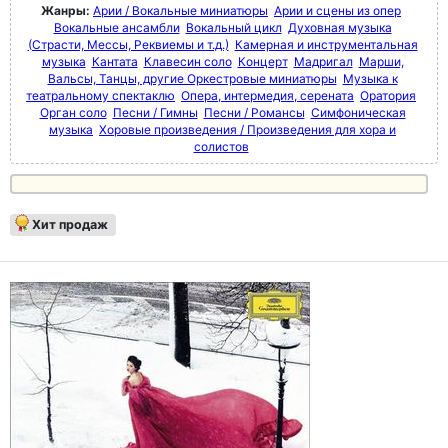
Жанры:
Арии / Вокальные миниатюры
Арии и сцены из опер
Вокальные ансамбли
Вокальный цикл
Духовная музыка
(Страсти, Мессы, Реквиемы и т.д.)
Камерная и инструментальная
музыка
Кантата
Клавесин соло
Концерт
Мадригал
Марши,
Вальсы, Танцы, другие Оркестровые миниатюры
Музыка к
театральному спектаклю
Опера, интермедия, серената
Оратория
Орган соло
Песни / Гимны
Песни / Романсы
Симфоническая
музыка
Хоровые произведения / Произведения для хора и
солистов
Хит продаж