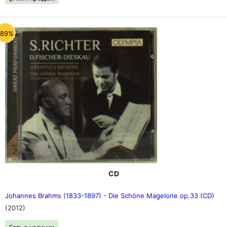
-89%
CD
Johannes Brahms (1833-1897) - Die Schöne Magelone op.33 (CD)
(2012)