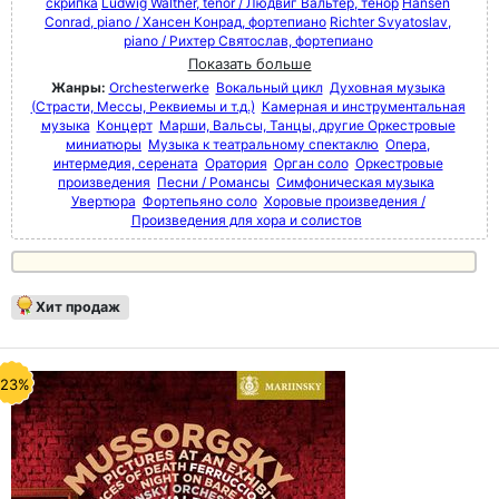
скрипка
Ludwig Walther, tenor / Людвиг Вальтер, тенор
Hansen
Conrad, piano / Хансен Конрад, фортепиано
Richter Svyatoslav,
piano / Рихтер Святослав, фортепиано
Показать больше
Жанры:
Orchesterwerke
Вокальный цикл
Духовная музыка
(Страсти, Мессы, Реквиемы и т.д.)
Камерная и инструментальная
музыка
Концерт
Марши, Вальсы, Танцы, другие Оркестровые
миниатюры
Музыка к театральному спектаклю
Опера,
интермедия, серената
Оратория
Орган соло
Оркестровые
произведения
Песни / Романсы
Симфоническая музыка
Увертюра
Фортепьяно соло
Хоровые произведения /
Произведения для хора и солистов
Хит продаж
-23%