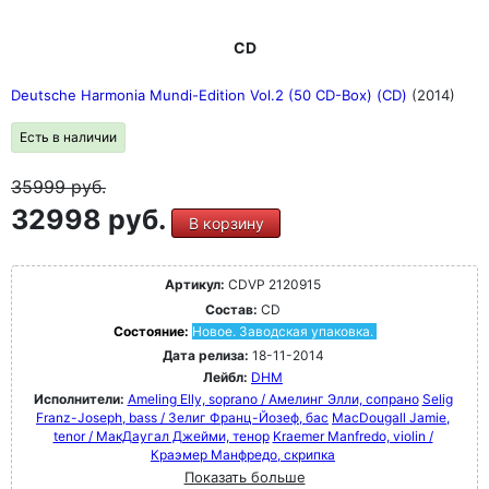
CD
Deutsche Harmonia Mundi-Edition Vol.2 (50 CD-Box) (CD)
(2014)
Есть в наличии
35999
руб.
32998 руб.
В корзину
Артикул:
CDVP 2120915
Состав:
CD
Состояние:
Новое. Заводская упаковка.
Дата релиза:
18-11-2014
Лейбл:
DHM
Исполнители:
Ameling Elly, soprano / Амелинг Элли, сопрано
Selig
Franz-Joseph, bass / Зелиг Франц-Йозеф, бас
MacDougall Jamie,
tenor / МакДаугал Джейми, тенор
Kraemer Manfredo, violin /
Краэмер Манфредо, скрипка
Показать больше