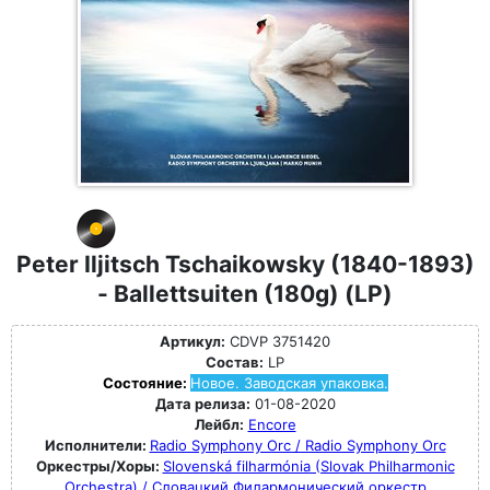
Peter Iljitsch Tschaikowsky (1840-1893)
- Ballettsuiten (180g) (LP)
Артикул:
CDVP 3751420
Состав:
LP
Состояние:
Новое. Заводская упаковка.
Дата релиза:
01-08-2020
Лейбл:
Encore
Исполнители:
Radio Symphony Orc / Radio Symphony Orc
Оркестры/Хоры:
Slovenská filharmónia (Slovak Philharmonic
Orchestra) / Словацкий Филармонический оркестр